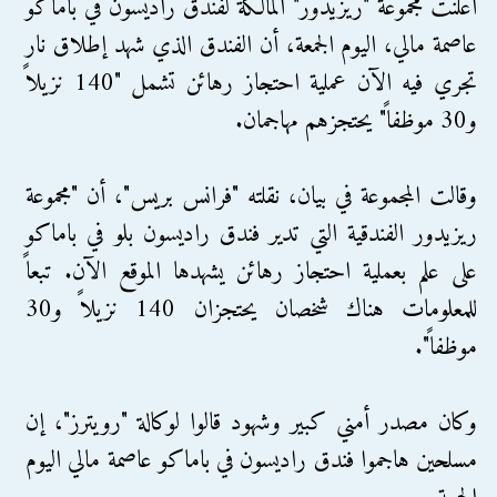
أعلنت مجموعة "ريزيدور" المالكة لفندق راديسون في باماكو
عاصمة مالي، اليوم الجمعة، أن الفندق الذي شهد إطلاق نار
تجري فيه الآن عملية احتجاز رهائن تشمل "140 نزيلاً
و30 موظفاً" يحتجزهم مهاجمان.
وقالت المجموعة في بيان، نقلته "فرانس بريس"، أن "مجموعة
ريزيدور الفندقية التي تدير فندق راديسون بلو في باماكو
على علم بعملية احتجاز رهائن يشهدها الموقع الآن. تبعاً
للمعلومات هناك شخصان يحتجزان 140 نزيلاً و30
موظفاً".
وكان مصدر أمني كبير وشهود قالوا لوكالة "رويترز"، إن
مسلحين هاجموا فندق راديسون في باماكو عاصمة مالي اليوم