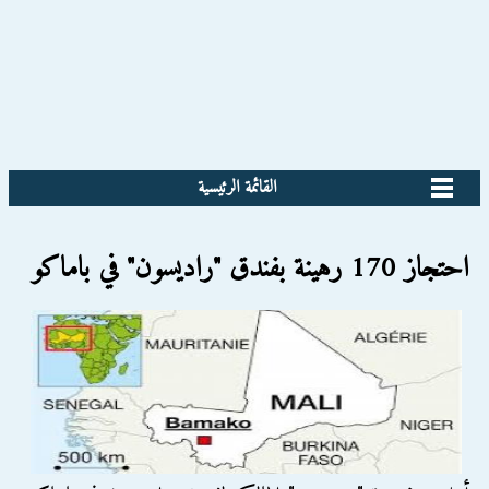
القائمة الرئيسية
احتجاز 170 رهينة بفندق "راديسون" في باماكو