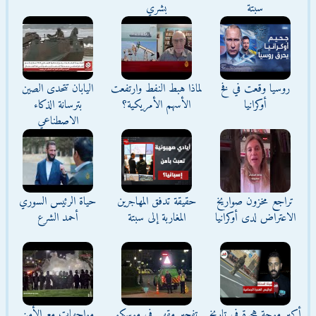
سبتة
بشري
روسيا وقعت في فخ
لماذا هبط النفط وارتفعت
اليابان تتحدى الصين
أوكرانيا
الأسهم الأمريكية؟
بترسانة الذكاء
الاصطناعي
تراجع مخزون صواريخ
حقيقة تدفق المهاجرين
حياة الرئيس السوري
الاعتراض لدى أوكرانيا
المغاربة إلى سبتة
أحمد الشرع
أكبر موجة هجرة في تاريخ
تفجير مقهى في موسكو
مواجهات مع الأمن