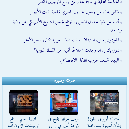
» الحكومة المحلية في سبتة تحذّر من وضع المهاجرين القُصّر
» فانس يحذر من وصول عبدول المصري لرئاسة البيت الأبيض
» أنباء عن فوز عبدول المصري بالترشح لمجلس الشيوخ الأمريكي عن ولاية
ميشيغان
» الحوثيون يعلنون استهداف سفينة نفط سعودية شمالي البحر الأحمر
» نيوزويك: إيران وجدت “سلاحًا أقوى من القنبلة النووية”
» اليابان تستعد لحروب الذكاء الاصطناعي
صوت وصورة
اجتماع أوروبي طارئ
طبيب عراقي ينجح في
اقتصاد خفي يبتلع
بشأن الهجرة بعد واقعة
زراعة أنف في رأس
تريليونات الدولارات