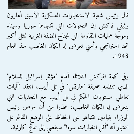
قال رئيس شعبة الاستخبارات العسكرية الأسبق أهارون
زئيفي فركش إن التحولات التي تشهدها سوريا وسيناء
وموجة عمليات المقاومة التي تجتاح الضفة الغربية تمثل أكبر
تحد استراتيجي وأمني تعرض له الكيان الغاصب منذ العام
1948.
وفي كلمة لفركش الثلاثاء أمام "مؤتمر إسرائيل للسلام"
الذي تنظمه صحيفة "هارتس" في تل أبيب، انتقد "آليات
تعاطي مستويات الحكم في تل أبيب مع التحديات التي
يتعرض له الكيان الغاصب، محذرا من أن حرص رئيس
الوزراء بنيامين نتنياهو على الحفاظ على الوضع القائم على
اعتبار أنه "أقل الخيارات سوءا" سيفضي إلى نتائج كارثية.