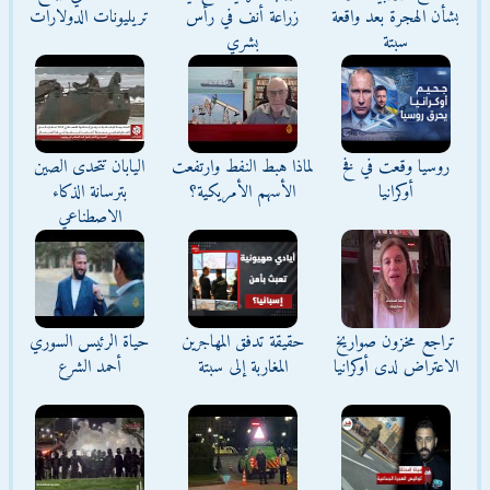
بشأن الهجرة بعد واقعة
زراعة أنف في رأس
تريليونات الدولارات
سبتة
بشري
روسيا وقعت في فخ
لماذا هبط النفط وارتفعت
اليابان تتحدى الصين
أوكرانيا
الأسهم الأمريكية؟
بترسانة الذكاء
الاصطناعي
تراجع مخزون صواريخ
حقيقة تدفق المهاجرين
حياة الرئيس السوري
الاعتراض لدى أوكرانيا
المغاربة إلى سبتة
أحمد الشرع