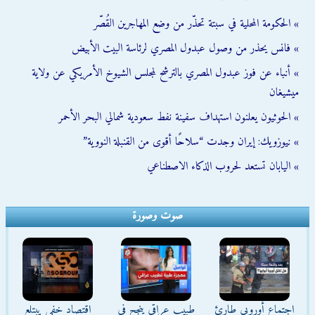
» الحكومة المحلية في سبتة تحذّر من وضع المهاجرين القُصّر
» فانس يحذر من وصول عبدول المصري لرئاسة البيت الأبيض
» أنباء عن فوز عبدول المصري بالترشح لمجلس الشيوخ الأمريكي عن ولاية
ميشيغان
» الحوثيون يعلنون استهداف سفينة نفط سعودية شمالي البحر الأحمر
» نيوزويك: إيران وجدت “سلاحًا أقوى من القنبلة النووية”
» اليابان تستعد لحروب الذكاء الاصطناعي
صوت وصورة
اجتماع أوروبي طارئ
طبيب عراقي ينجح في
اقتصاد خفي يبتلع