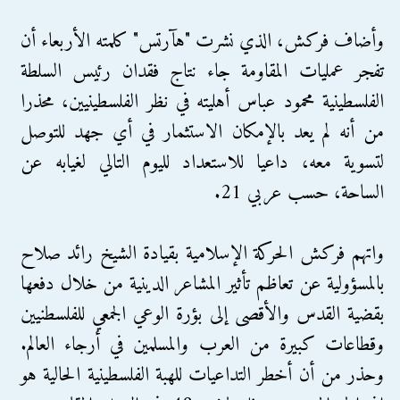
وأضاف فركش، الذي نشرت "هآرتس" كلمته الأربعاء أن
تفجر عمليات المقاومة جاء نتاج فقدان رئيس السلطة
الفلسطينية محمود عباس أهليته في نظر الفلسطينيين، محذرا
من أنه لم يعد بالإمكان الاستثمار في أي جهد للتوصل
لتسوية معه، داعيا للاستعداد لليوم التالي لغيابه عن
الساحة، حسب عربي 21.
واتهم فركش الحركة الإسلامية بقيادة الشيخ رائد صلاح
بالمسؤولية عن تعاظم تأثير المشاعر الدينية من خلال دفعها
بقضية القدس والأقصى إلى بؤرة الوعي الجمعي للفلسطنيين
وقطاعات كبيرة من العرب والمسلمين في أرجاء العالم.
وحذر من أن أخطر التداعيات للهبة الفلسطينية الحالية هو