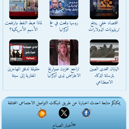
اقتصاد خفي يبتلع
روسيا وقعت في فخ
لماذا هبط النفط وارتفعت
تريليونات الدولارات
أوكرانيا
الأسهم الأمريكية؟
اليابان تتحدى الصين
تراجع مخزون صواريخ
حقيقة تدفق المهاجرين
بترسانة الذكاء
الاعتراض لدى أوكرانيا
المغاربة إلى سبتة
الاصطناعي
يمكنكم متابعة احدث اخبارنا عن طريق شبكات التواصل الاجتماعى المختلفة
®أخبار الصباح