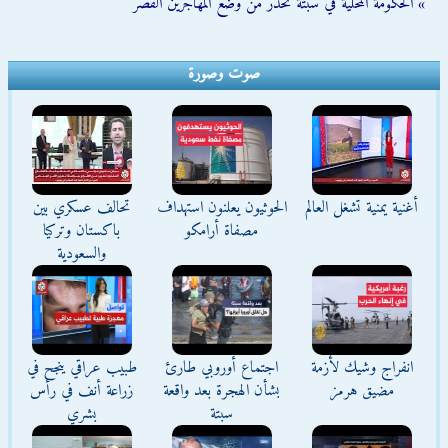
» الحكومة المحلية في سبتة تحذّر من وضع المهاجرين القُصّر
صوت وصورة
أغنية يمنية تشغل العالم
الحوثيون يعلنون استهداف
تحالف عسكري بين
مصفاة أرامكو
باكستان وتركيا
والسعودية
انفراج وشيك لأزمة
اجتماع أوروبي طارئ
طبيب عراقي ينجح في
مضيق هرمز
بشأن الهجرة بعد واقعة
زراعة أنف في رأس
سبتة
بشري