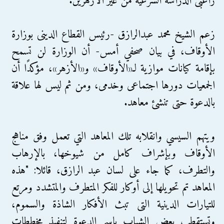
راغبى الدراسة الشرعية من غير الأزهرين.
زعم الشيخ محمد عبدالرازق -رئيس القطاع الدينى بوزارة
الأوقاف، في بيان صحفي أمس- أن الوزارة لن تسمح
بإقامة كيانات موازية لـ«الأوقاف» و«الأزهر»، مؤكدًا أن
الجمعيات دورها اجتماعى وخدمى، ومن ثم ليس لها علاقة
بالدعوة حتى تنشئ معاهد.
ويتهم السيسي وانقلابه تلك المعاهد التي تعمل وفق مناهج
الأوقاف وبإشراف كامل من شيوخها، بالإرهاب
والتطرف، كما جاء على لسان عبد الرازق، قائلا: "هذه
المعاهد تم تحويلها إلى أوكار للفكر المتطرف والمتشدد ومرتع
للتيارات الدينية التى تبث الأفكار الشاذة والسموم،
وتستقطب بعض الشباب باسم الدعوة لتنفيذ مخططات