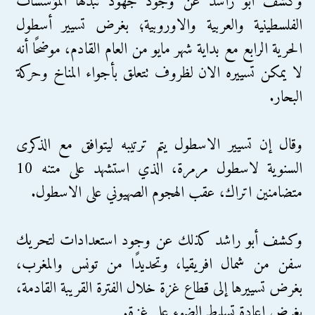
وكشف أبو راشد عن وجود جهود تبذلها المؤسسات
الفلسطينية والعربية والاوروبية؛ بغرض تسيير أسطول
الحرية الرابع مع بداية شهر مايو من العام القادم، موضحًا أنه
لا يمكن تسييره الان لظروف تتعلق بأجواء المناخ وحركة
البحار.
وقال إن تسيير الاسطول يتم ترتيبه ليتوافق مع الذكرى
السنوية لاسطول مرمرة، الذي استشهد على متنه 10
متضامنين اتراك، عقب الهجوم الصهيوني على الاسطول.
وكشف أبو راشد كذلك عن وجود استعدادات لتحريك
سفن من شمال افريقيا، وتحديدًا من تونس والمغرب،
بغرض تسييرها إلى قطاع غزة خلال الفترة القريبة القادمة،
بغرض اعادة تسليط الضوء على غزة.