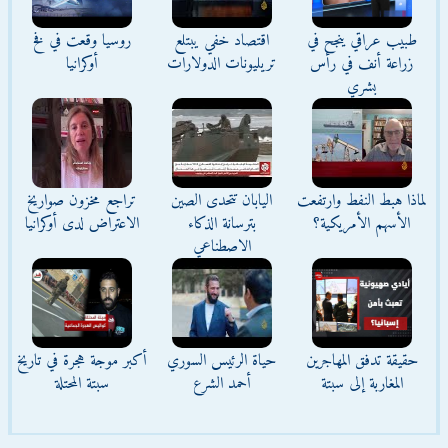
طبيب عراقي ينجح في
اقتصاد خفي يبتلع
روسيا وقعت في فخ
زراعة أنف في رأس
تريليونات الدولارات
أوكرانيا
بشري
لماذا هبط النفط وارتفعت
اليابان تتحدى الصين
تراجع مخزون صواريخ
الأسهم الأمريكية؟
بترسانة الذكاء
الاعتراض لدى أوكرانيا
الاصطناعي
حقيقة تدفق المهاجرين
حياة الرئيس السوري
أكبر موجة هجرة في تاريخ
المغاربة إلى سبتة
أحمد الشرع
سبتة المحتلة