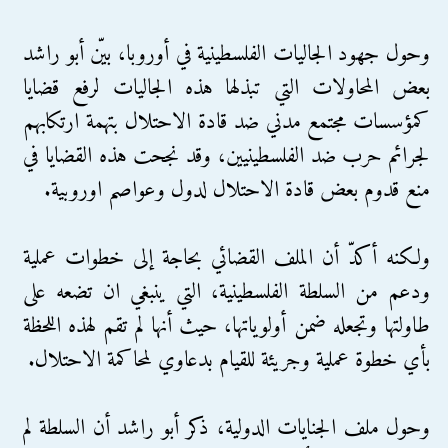
وحول جهود الجاليات الفلسطينية في أوروبا، بيّن أبو راشد
بعض المحاولات التي تبذلها هذه الجاليات لرفع قضايا
كمؤسسات مجتمع مدني ضد قادة الاحتلال بتهمة ارتكابهم
لجرائم حرب ضد الفلسطينيين، وقد نجحت هذه القضايا في
منع قدوم بعض قادة الاحتلال لدول وعواصم اوروبية.
ولكنه أكدّ أن الملف القضائي بحاجة إلى خطوات عملية
ودعم من السلطة الفلسطينية، التي ينبغي ان تضعه على
طاولتها وتجعله ضمن أولوياتها، حيث أنها لم تقم لهذه اللحظة
بأي خطوة عملية وجريئة للقيام بدعاوي لمحاكمة الاحتلال.
وحول ملف الجنايات الدولية، ذكر أبو راشد أن السلطة لم