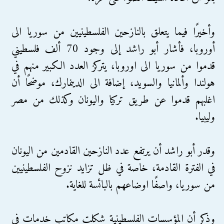
وأخيرًا فيما يتعلق بالنازحين الفلسطينيين من سوريا الى
أوروبا، فأشار أبو راشد إلى وجود 70 ألف فلسطيني
قدموا من سوريا الى اوروبا، يتركز العدد الكبير منهم في
هولندا وألمانيا والسويد، إضافة الى الدينمارك، موضحًا أن
اغلبهم قدموا عن طريق تركيا واليونان وكذلك من مصر
وليبيا.
وقدر أبو راشد أن يرتفع عدد النازحين القادمين من اليونان
في الفترة القادمة، خاصة في ظل تزايد نزوح الفلسطينيين
من سوريا، واصفًا اوضاعهم بالبائسة للغاية.
وذكر أن المؤسسات الفلسطينية شكلت مكاتب خدمات في