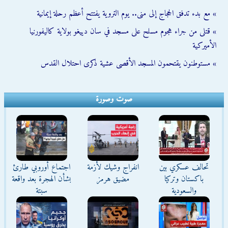
» مع بدء تدفق الحجاج إلى منى.. يوم التروية يفتتح أعظم رحلة إيمانية
» قتلى من جراء هجوم مسلح على مسجد في سان دييغو بولاية كاليفورنيا
الأميركية
» مستوطنون يقتحمون المسجد الأقصى عشية ذكرى احتلال القدس
صوت وصورة
تحالف عسكري بين
انفراج وشيك لأزمة
اجتماع أوروبي طارئ
باكستان وتركيا
مضيق هرمز
بشأن الهجرة بعد واقعة
والسعودية
سبتة