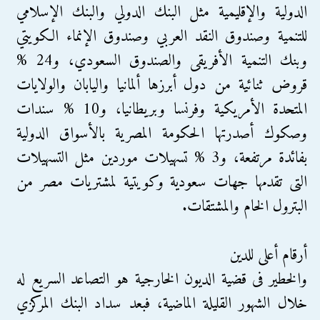
الدولية والإقليمية مثل البنك الدولي والبنك الإسلامي
للتنمية وصندوق النقد العربي وصندوق الإنماء الكويتي
وبنك التنمية الأفريقى والصندوق السعودي، و24 %
قروض ثنائية من دول أبرزها ألمانيا واليابان والولايات
المتحدة الأمريكية وفرنسا وبريطانيا، و10 % سندات
وصكوك أصدرتها الحكومة المصرية بالأسواق الدولية
بفائدة مرتفعة، و3 % تسهيلات موردين مثل التسهيلات
التى تقدمها جهات سعودية وكويتية لمشتريات مصر من
البترول الخام والمشتقات.
أرقام أعلى للدين
والخطير فى قضية الديون الخارجية هو التصاعد السريع له
خلال الشهور القليلة الماضية، فبعد سداد البنك المركزي