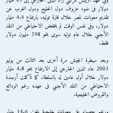
وفي عهد الرئيس مرسي زاد الدين الخارجي إلى 43 مليار
دولار فى ضوء عزوف دول الخليج ودول الغرب عن
تقديم معونات لمصر خلال فترة توليه، بارتفاع 4.4 مليار
دولار، وفي نفس الوقت لم ينخفض الاحتياطي من النقد
الأجنبي خلال عام توليه سوى بنحو 598 مليون دولار
فقط.
وبعد سيطرة الجيش مرة أخرى بعد الثالث من يوليو
2003 عاد الدين الخارجي إلى الارتفاع بنحو 4.8 مليار
دولار خلال أول عامين له بالسلطة، كما تآكلت أرصدة
الاحتياطي من النقد الأجنبي فى عهده رغم الودائع
والقروض الخليجية.
ورغم حصوله على معونات خليجية بلغت 14.6 مليار