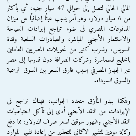
المالي الحالي لتصل إلى حوالي 47 مليار جنيه، أي بأكثر
من 6 مليار دولار، وهو أمر يسبب عبئًا إضافيًا على ميزان
المدفوعات المصري فى ضوء تراجع إيرادات السياحة
والاستثمار الأجنبي المباشر، والصادرات السلعية وقناة
السويس، وتسرب كثير من تحويلات المصريين العاملين
بالخليج للسماسرة وشركات الصرافة دون قدومها إلى مصر
عبر الجهاز المصرفي بسبب فارق السعر بين السوق الرسمية
والسوق السوداء.
وهكذا يبدو المأزق متعدد الجوانب، فهناك تراجع فى
الإيرادات من النقد الأجنبي أدى إلى تآكل احتياطيات
النقد الأجنبي وظهور سوقين لسعر صرف الدولار، مما دفع
وكالة موديز للتقييم الائتماني للتحذير من إعادة تقييم الموارد