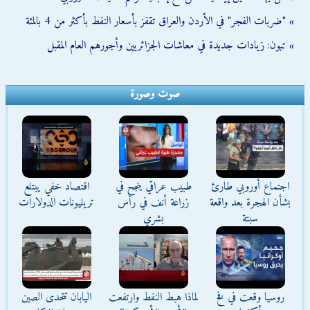
» "ضربات الفجر" في الأردن والعراق تقفز بأسعار النفط بأكثر من 4 بالمئة
» تبون: زيادات جديدة في معاشات الجزائريين وأجورهم العام المقبل
صوت وصورة
اجتماع أوروبي طارئ
طبيب عراقي ينجح في
اقتصاد خفي يبتلع
بشأن الهجرة بعد واقعة
زراعة أنف في رأس
تريليونات الدولارات
سبتة
بشري
روسيا وقعت في فخ
لماذا هبط النفط وارتفعت
اليابان تتحدى الصين