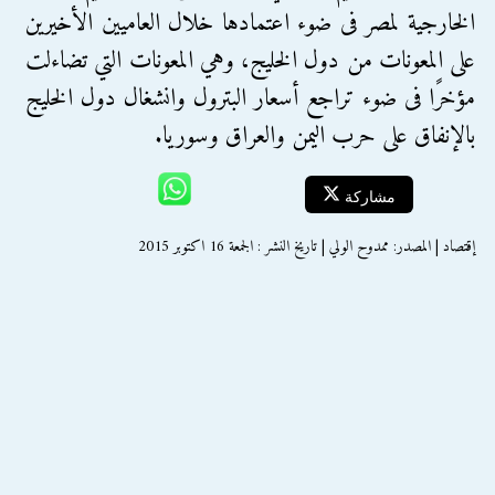
الخارجية لمصر فى ضوء اعتمادها خلال العاميين الأخيرين
على المعونات من دول الخليج، وهي المعونات التي تضاءلت
مؤخرًا فى ضوء تراجع أسعار البترول وانشغال دول الخليج
بالإنفاق على حرب اليمن والعراق وسوريا.
مشاركة
إقتصاد | المصدر: ممدوح الولي | تاريخ النشر : الجمعة 16 اكتوبر 2015