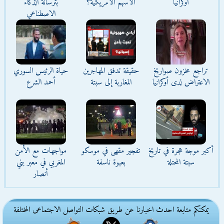
أوكرانيا
الأسهم الأمريكية؟
بترسانة الذكاء
الاصطناعي
تراجع مخزون صواريخ
حقيقة تدفق المهاجرين
حياة الرئيس السوري
الاعتراض لدى أوكرانيا
المغاربة إلى سبتة
أحمد الشرع
أكبر موجة هجرة في تاريخ
تفجير مقهى في موسكو
مواجهات مع الأمن
سبتة المحتلة
بعبوة ناسفة
المغربي في معبر بني
أنصار
يمكنكم متابعة احدث اخبارنا عن طريق شبكات التواصل الاجتماعى المختلفة