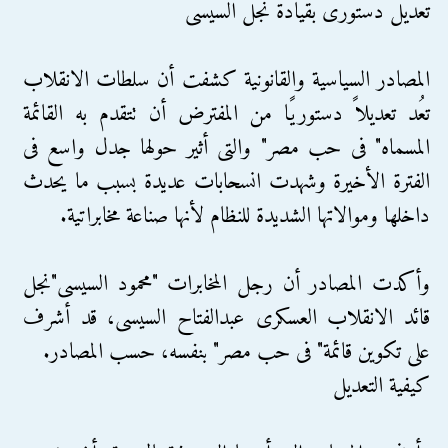
تعديل دستورى بقيادة نجل السيسى
المصادر السياسية والقانونية كشفت أن سلطات الانقلاب
تعُد تعديلاً دستوريًا من المفترض أن تتقدم به القائمة
المسماه" فى حب مصر" والتى أثير حولها جدل واسع فى
الفترة الأخيرة وشهدت انسحابات عديدة بسبب ما يحدث
داخلها وموالاتها الشديدة للنظام لأنها صناعة مخابراتية.
وأكدت المصادر أن رجل المخابرات "محمود السيسى"نجل
قائد الانقلاب العسكرى عبدالفتاح السيسى، قد أشرف
على تكوين قائمة" فى حب مصر" بنفسه، حسب المصادر.
كيفية التعديل