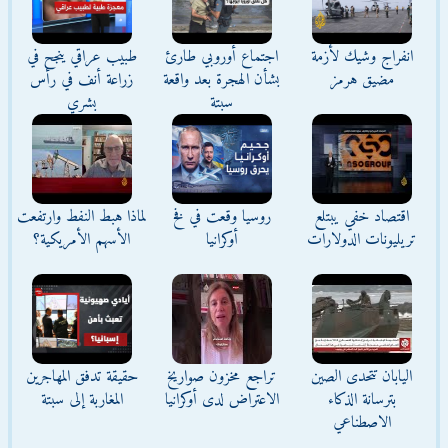
انفراج وشيك لأزمة
اجتماع أوروبي طارئ
طبيب عراقي ينجح في
مضيق هرمز
بشأن الهجرة بعد واقعة
زراعة أنف في رأس
سبتة
بشري
اقتصاد خفي يبتلع
روسيا وقعت في فخ
لماذا هبط النفط وارتفعت
تريليونات الدولارات
أوكرانيا
الأسهم الأمريكية؟
اليابان تتحدى الصين
تراجع مخزون صواريخ
حقيقة تدفق المهاجرين
بترسانة الذكاء
الاعتراض لدى أوكرانيا
المغاربة إلى سبتة
الاصطناعي