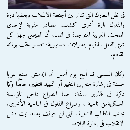
فى ظل المعارك التى تدار بين أجنحة الانقلاب وبعضها تارة
والفلول تارة أخرى كشفت مصادر مقربة لإحدى
الصحف العربية المتواجدة فى لندن، أن السيسى جهز كل
شئ بالفعل، للقيام بتعديلات دستورية، تصدر عقب برلمانه
القادم.
وكان السيسى قد ألمح يوم أمس أن الدستور صنع بنوايا
حسنة فى إشارة منه إلى التغيير أو التمهيد للتغيير، خاصًا وكما
ذكرنا فى تقارير سابقة، حدة الصراع داخل المؤسسة
العسكريةمن ناحية ، وصراع الفلول فى الناحية الأخرى،
بجانب المطالب الشعبية، التى لن تتوقف بعدما ثبت فشل
الانقلاب فى إدارة البلاد.