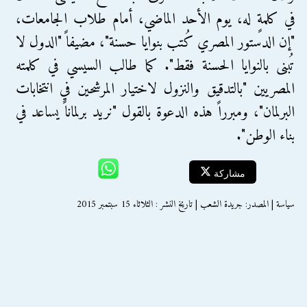
في كلمةٍ له، يوم الأحد الماضي، أمام طلاب الجامعات،
"إن الدستور المصري كُتب بنوايا حسنة"، مضيفاً "الدول لا
تُبنى بالنوايا الحسنة فقط". كما طالب السيسي في كلمته
المصريين "بالتدقيق والنزول لاختيار المرشحين في انتخابات
البرلمان"، ومبرراً هذه الدعوة بالقول "نريد برلماناً يساعد في
بناء الوطن".
مشاركة
سياسة | المصدر: جريدة الشعب | تاريخ النشر : الثلاثاء 15 سبتمبر 2015