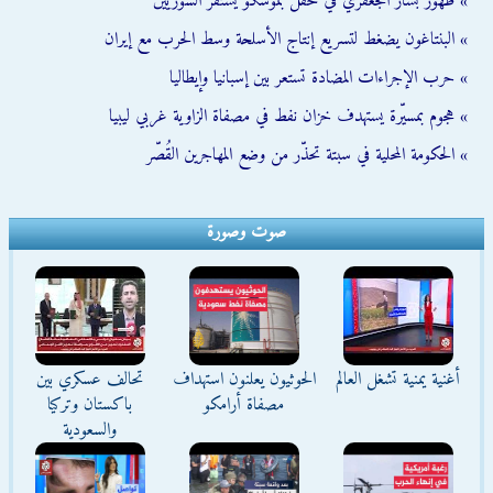
» ظهور بشار الجعفري في حفل بموسكو يستفز السوريين
» البنتاغون يضغط لتسريع إنتاج الأسلحة وسط الحرب مع إيران
» حرب الإجراءات المضادة تستعر بين إسبانيا وإيطاليا
» هجوم بمسيّرة يستهدف خزان نفط في مصفاة الزاوية غربي ليبيا
» الحكومة المحلية في سبتة تحذّر من وضع المهاجرين القُصّر
صوت وصورة
أغنية يمنية تشغل العالم
الحوثيون يعلنون استهداف
تحالف عسكري بين
مصفاة أرامكو
باكستان وتركيا
والسعودية