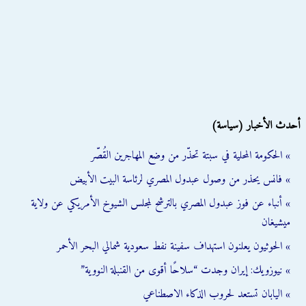
أحدث الأخبار (سياسة)
» الحكومة المحلية في سبتة تحذّر من وضع المهاجرين القُصّر
» فانس يحذر من وصول عبدول المصري لرئاسة البيت الأبيض
» أنباء عن فوز عبدول المصري بالترشح لمجلس الشيوخ الأمريكي عن ولاية
ميشيغان
» الحوثيون يعلنون استهداف سفينة نفط سعودية شمالي البحر الأحمر
» نيوزويك: إيران وجدت “سلاحًا أقوى من القنبلة النووية”
» اليابان تستعد لحروب الذكاء الاصطناعي