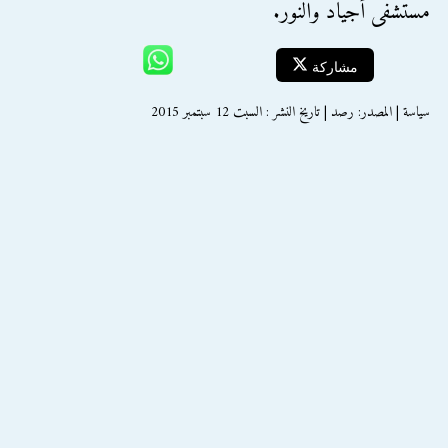
مستشفى أجياد والنور.
مشاركة
سياسة | المصدر: رصد | تاريخ النشر : السبت 12 سبتمبر 2015