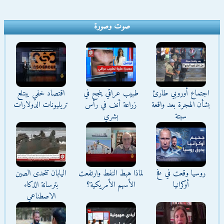
صوت وصورة
اجتماع أوروبي طارئ
طبيب عراقي ينجح في
اقتصاد خفي يبتلع
بشأن الهجرة بعد واقعة
زراعة أنف في رأس
تريليونات الدولارات
سبتة
بشري
روسيا وقعت في فخ
لماذا هبط النفط وارتفعت
اليابان تتحدى الصين
أوكرانيا
الأسهم الأمريكية؟
بترسانة الذكاء
الاصطناعي