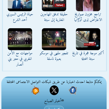
تراجع مخزون صواريخ
حقيقة تدفق المهاجرين
حياة الرئيس السوري
الاعتراض لدى أوكرانيا
المغاربة إلى سبتة
أحمد الشرع
أكبر موجة هجرة في تاريخ
تفجير مقهى في موسكو
مواجهات مع الأمن
سبتة المحتلة
بعبوة ناسفة
المغربي في معبر بني
أنصار
يمكنكم متابعة احدث اخبارنا عن طريق شبكات التواصل الاجتماعى المختلفة
®أخبار الصباح