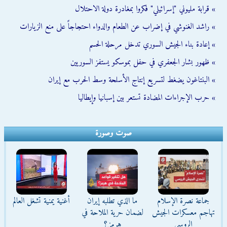
» قرابة مليوني "إسرائيلي" فكروا بمغادرة دولة الاحتلال
» راشد الغنوشي في إضراب عن الطعام والدواء احتجاجاً على منع الزيارات
» إعادة بناء الجيش السوري تدخل مرحلة الحسم
» ظهور بشار الجعفري في حفل بموسكو يستفز السوريين
» البنتاغون يضغط لتسريع إنتاج الأسلحة وسط الحرب مع إيران
» حرب الإجراءات المضادة تستعر بين إسبانيا وإيطاليا
صوت وصورة
جماعة نصرة الإسلام
ما الذي تطلبه إيران
أغنية يمنية تشغل العالم
تهاجم معسكرات الجيش
لضمان حرية الملاحة في
الروسي
هرمز؟