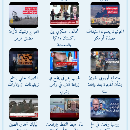
الحوثيون يعلنون استهداف
تحالف عسكري بين
انفراج وشيك لأزمة
مصفاة أرامكو
باكستان وتركيا
مضيق هرمز
والسعودية
اجتماع أوروبي طارئ
طبيب عراقي ينجح في
اقتصاد خفي يبتلع
بشأن الهجرة بعد واقعة
زراعة أنف في رأس
تريليونات الدولارات
سبتة
بشري
روسيا وقعت في فخ
لماذا هبط النفط وارتفعت
اليابان تتحدى الصين