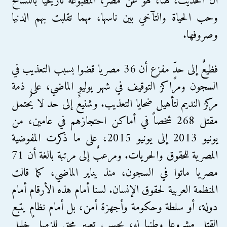
أن الحديث، هنا، هو عن مصر، المطبوعة تاريخياً بالتسامح
وحب الحياة والتآخي بين ناسها، مهما تقلبت بهم الدنيا
وصروفها.
فظيعٌ إلى حدٍّ مفزع أن 36 مصريا قضوا بسبب التعذيب في
السجون ومراكز التوقيف في شهر يوليو الماضي، على ذمة
مركز النديم لتأهيل ضحايا التعذيب. وشنيعٌ إلى حد لا يُحتمل
مقتل 268 شخصاً في أماكن احتجازهم في عامين، من
يونيو 2013 إلى يونيو 2015، على ما ذكرت المفوضية
المصرية للحقوق والحريات. ومرعبٌ إلى مرتبة بالغة أن 71
مصريا ماتوا في السجون، منذ يناير الماضي، كما قالت
المنظمة العربية لحقوق الإنسان. لسنا أمام هذه الأرقام أمام
دولة، أو سلطة وحكومة وأجهزة أمن، بل أمام نظامٍ يتبع
القتل مشروعا وطنيا له، بحسب تعبير محق للزميل خليل