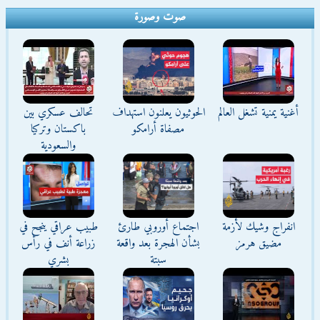
صوت وصورة
أغنية يمنية تشغل العالم
الحوثيون يعلنون استهداف
تحالف عسكري بين
مصفاة أرامكو
باكستان وتركيا
والسعودية
انفراج وشيك لأزمة
اجتماع أوروبي طارئ
طبيب عراقي ينجح في
مضيق هرمز
بشأن الهجرة بعد واقعة
زراعة أنف في رأس
سبتة
بشري