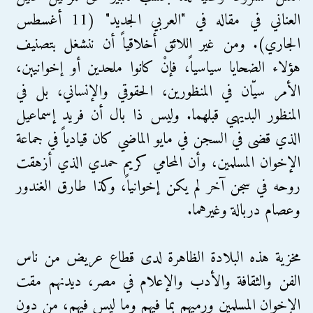
العناني في مقاله في "العربي الجديد" (11 أغسطس
الجاري). ومن غير اللائق أخلاقياً أن ننشغل بتصنيف
هؤلاء الضحايا سياسياً، فإنْ كانوا ملحدين أو إخوانيين،
الأمر سيّان في المنظورين، الحقوقي والإنساني، بل في
المنظور البديهي قبلهما. وليس ذا بال أن فريد إسماعيل
الذي قضى في السجن في مايو الماضي كان قيادياً في جماعة
الإخوان المسلمين، وأن المحامي كريم حمدي الذي أزهقت
روحه في سجن آخر لم يكن إخوانياً، وكذا طارق الغندور
وعصام دربالة وغيرهما.
مخزية هذه البلادة الظاهرة لدى قطاع عريض من ناس
الفن والثقافة والأدب والإعلام في مصر، ديدنهم مقت
الإخوان المسلمين ورميهم بما فيهم وما ليس فيهم، من دون