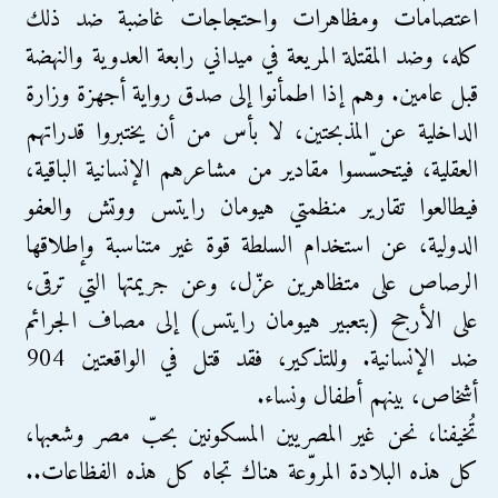
اعتصامات ومظاهرات واحتجاجات غاضبة ضد ذلك
كله، وضد المقتلة المريعة في ميداني رابعة العدوية والنهضة
قبل عامين. وهم إذا اطمأنوا إلى صدق رواية أجهزة وزارة
الداخلية عن المذبحتين، لا بأس من أن يختبروا قدراتهم
العقلية، فيتحسّسوا مقادير من مشاعرهم الإنسانية الباقية،
فيطالعوا تقارير منظمتي هيومان رايتس ووتش والعفو
الدولية، عن استخدام السلطة قوة غير متناسبة وإطلاقها
الرصاص على متظاهرين عزّل، وعن جريمتها التي ترقى،
على الأرجح (بتعبير هيومان رايتس) إلى مصاف الجرائم
ضد الإنسانية. وللتذكير، فقد قتل في الواقعتين 904
أشخاص، بينهم أطفال ونساء.
تُخيفنا، نحن غير المصريين المسكونين بحبّ مصر وشعبها،
كل هذه البلادة المروّعة هناك تجاه كل هذه الفظاعات..