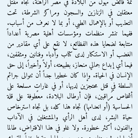
ثمّة فائض مهول من البلادة في مصر الراهنة، تجاه مقتل
معتقلين في الزنازين والسجون ومراكز الشرطة، تحت
التعذيب أو بالإهمال الطبي، أو بما لا نعرف من أسباب.
ففيما تنشر منظمات ومؤسسات أهلية مصرية أعداداً
متتابعة لضحايا هذه الفظائع، لا نقع على أي مقادير من
الغضب أو الاستنكار لدى كتاب وأدباء وفنانين ومثقفين،
فيما أي إبداع جمالي منحاز، بطبيعته، أولاً وأخيراً، إلى حق
الإنسان في الحياة. وإذا كان خطيرا جداً أن تتوالى جرائم
السلطة في قتل محتجزين لديها، أو في غاراتٍ مسلحة على
أشخاص مُراقبين، فإن أرطال البلادة، معطوفة على قلة
الحساسية (أو انعدامها) تجاه هذا كله، بل تجاه استرخاص
حياة البشر، لدى أهل الرأي والمشتغلين في الآداب
والفنون، أكثر خطورة. ولا غلو في هذا الافتراض، طالما