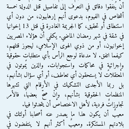
أن يُنفقوا دقائق في التعرف إلى تفاصيل قتل الدولة خمسة
أشخاص في الفيوم، بدعوى أنهم إرهابيون، من دون أي
استنطاق أو تحقيق، كما الجريمة الغادرة في قتل 13 إخوانيا
في شقة في شهر رمضان الماضي. يكفي أن هؤلاء المصريين
إخوانيون، أو من ذوي الهوى الإسلامي، ليجوز قتلهم،
كيفما اتفق. لا مدعاة لوجع الرأس بأي متطلباتٍ حقوقية
وإجرائيةٍ في محاكمات واستجوابات. والذين يموتون في
المعتقلات لا يستحقون أي تعاطف، أو أي سؤال بشأنهم،
بل ربما الأجدى التشكيك في الأرقام التي تشهرها
المنظمات الحقوقية بشأنهم، وإنْ صحّ بعضها، فالأمر
تجاوزاتٌ فردية، لأهل الاختصاص أن يتحدثوا فيها.
معيبٌ أن يكون هذا ما يصدر عنه أصحابنا أولئك في
بلادتهم المستنكرة. ومعيبٌ أكثر أنهم لا ينتفضون في