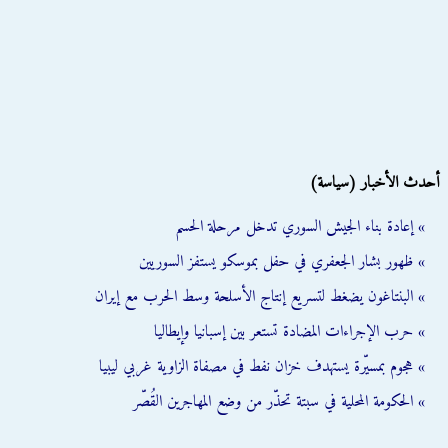
أحدث الأخبار (سياسة)
» إعادة بناء الجيش السوري تدخل مرحلة الحسم
» ظهور بشار الجعفري في حفل بموسكو يستفز السوريين
» البنتاغون يضغط لتسريع إنتاج الأسلحة وسط الحرب مع إيران
» حرب الإجراءات المضادة تستعر بين إسبانيا وإيطاليا
» هجوم بمسيّرة يستهدف خزان نفط في مصفاة الزاوية غربي ليبيا
» الحكومة المحلية في سبتة تحذّر من وضع المهاجرين القُصّر