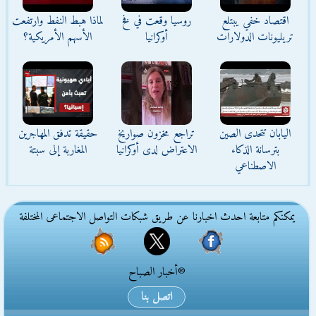
اقتصاد خفي يبتلع
روسيا وقعت في فخ
لماذا هبط النفط وارتفعت
تريليونات الدولارات
أوكرانيا
الأسهم الأمريكية؟
اليابان تتحدى الصين
تراجع مخزون صواريخ
حقيقة تدفق المهاجرين
بترسانة الذكاء
الاعتراض لدى أوكرانيا
المغاربة إلى سبتة
الاصطناعي
يمكنكم متابعة احدث اخبارنا عن طريق شبكات التواصل الاجتماعى المختلفة
®أخبار الصباح
اتصل بنا