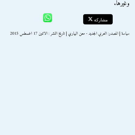
وغيرها.
مشاركة
سياسة | المصدر: العربي الجديد - معن البياري | تاريخ النشر : الاثنين 17 اغسطس 2015