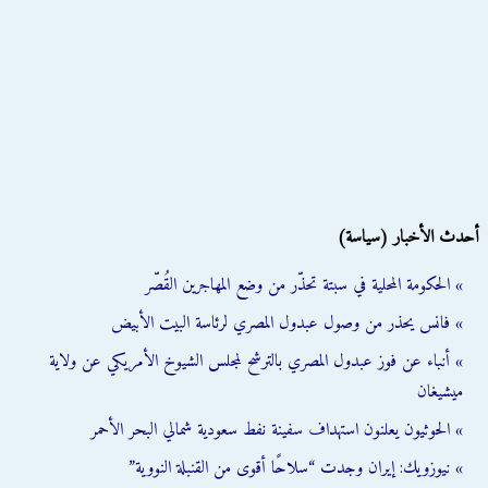
أحدث الأخبار (سياسة)
» الحكومة المحلية في سبتة تحذّر من وضع المهاجرين القُصّر
» فانس يحذر من وصول عبدول المصري لرئاسة البيت الأبيض
» أنباء عن فوز عبدول المصري بالترشح لمجلس الشيوخ الأمريكي عن ولاية
ميشيغان
» الحوثيون يعلنون استهداف سفينة نفط سعودية شمالي البحر الأحمر
» نيوزويك: إيران وجدت “سلاحًا أقوى من القنبلة النووية”