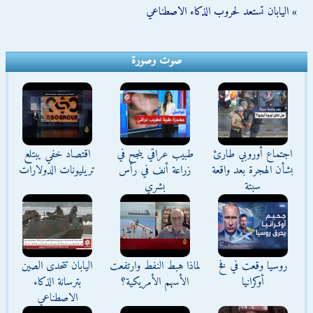
» اليابان تستعد لحروب الذكاء الاصطناعي
صوت وصورة
اجتماع أوروبي طارئ
طبيب عراقي ينجح في
اقتصاد خفي يبتلع
بشأن الهجرة بعد واقعة
زراعة أنف في رأس
تريليونات الدولارات
سبتة
بشري
روسيا وقعت في فخ
لماذا هبط النفط وارتفعت
اليابان تتحدى الصين
أوكرانيا
الأسهم الأمريكية؟
بترسانة الذكاء
الاصطناعي