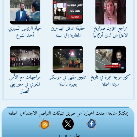
تراجع مخزون صواريخ
حقيقة تدفق المهاجرين
حياة الرئيس السوري
الاعتراض لدى أوكرانيا
المغاربة إلى سبتة
أحمد الشرع
أكبر موجة هجرة في تاريخ
تفجير مقهى في موسكو
مواجهات مع الأمن
سبتة المحتلة
بعبوة ناسفة
المغربي في معبر بني
أنصار
يمكنكم متابعة احدث اخبارنا عن طريق شبكات التواصل الاجتماعى المختلفة