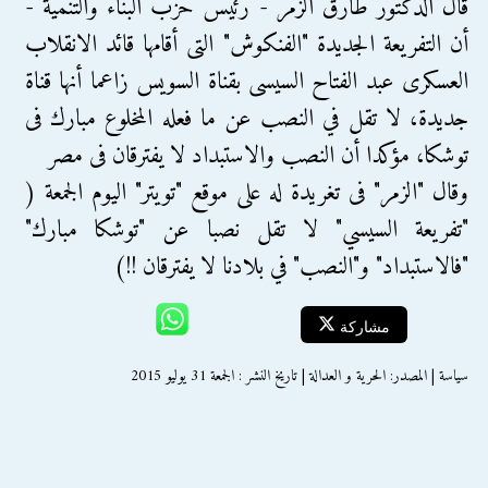
قال الدكتور طارق الزمر - رئيس حزب البناء والتنمية -
أن التفريعة الجديدة "الفنكوش" التى أقامها قائد الانقلاب
العسكرى عبد الفتاح السيسى بقناة السويس زاعما أنها قناة
جديدة، لا تقل في النصب عن ما فعله المخلوع مبارك فى
توشكا، مؤكدا أن النصب والاستبداد لا يفترقان فى مصر
وقال "الزمر" فى تغريدة له على موقع "تويتر" اليوم الجمعة (
"تفريعة السيسي" لا تقل نصبا عن "توشكا مبارك"
"فالاستبداد" و"النصب" في بلادنا لا يفترقان !!)
مشاركة
سياسة | المصدر: الحرية و العدالة | تاريخ النشر : الجمعة 31 يوليو 2015