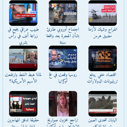
انفراج وشيك لأزمة
اجتماع أوروبي طارئ
طبيب عراقي ينجح في
مضيق هرمز
بشأن الهجرة بعد واقعة
زراعة أنف في رأس
سبتة
بشري
اقتصاد خفي يبتلع
روسيا وقعت في فخ
لماذا هبط النفط وارتفعت
تريليونات الدولارات
أوكرانيا
الأسهم الأمريكية؟
اليابان تتحدى الصين
تراجع مخزون صواريخ
حقيقة تدفق المهاجرين
بترسانة الذكاء
الاعتراض لدى أوكرانيا
المغاربة إلى سبتة