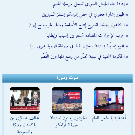
» إعادة بناء الجيش السوري تدخل مرحلة الحسم
» ظهور بشار الجعفري في حفل بموسكو يستفز السوريين
» البنتاغون يضغط لتسريع إنتاج الأسلحة وسط الحرب مع إيران
» حرب الإجراءات المضادة تستعر بين إسبانيا وإيطاليا
» هجوم بمسيّرة يستهدف خزان نفط في مصفاة الزاوية غربي ليبيا
» الحكومة المحلية في سبتة تحذّر من وضع المهاجرين القُصّر
صوت وصورة
أغنية يمنية تشغل العالم
الحوثيون يعلنون استهداف
تحالف عسكري بين
مصفاة أرامكو
باكستان وتركيا
والسعودية