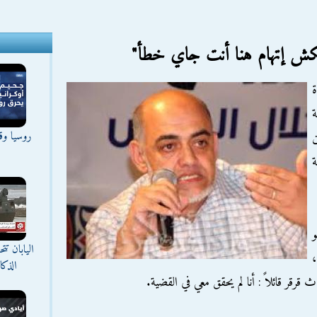
لكش إتهام هنا أنت جاي خطأ"
ة
روسيا وقع
ين
ة
و
اليابان ت
،
الذك
قر قائلاً : أنا لم يحقق معي في القضية.