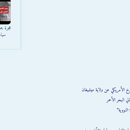
هجرة جما
سياس
وخ الأمريكي عن ولاية ميشيغان
ي البحر الأحمر
النووية”