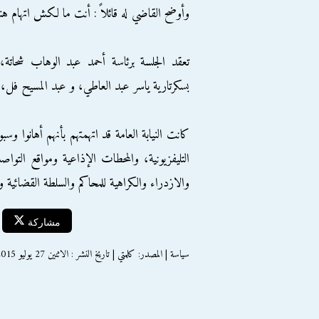
وأوضح القاضي له قائلاً : أنت ما لكش اتهام 
تعقد الجلسة برئاسة أحمد عبد الوهاب شحا
بسكرتارية ياسر عبد العاطي، و عبد المسيح فل،
كانت النيابة العامة قد اتهمتهم بأنهم أهانوا و
التليفزيونية، والمحطات الإذاعية ومواقع الت
والازدراء والكراهية للمحاكم والسلطة القضائية و
مشاركة
سياسة | المصدر: كلمتي | تاريخ النشر : الاثنين 27 يوليو 2015