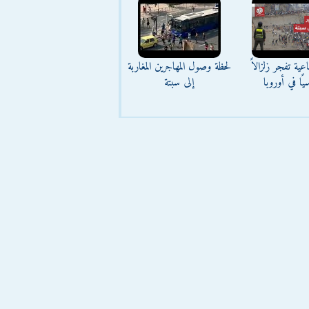
عية تفجر زلزالاً
لحظة وصول المهاجرين المغاربة
يًا في أوروبا
إلى سبتة