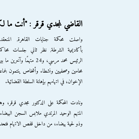
القاضي لمجدي قرقر : "أنت ما 
واصلت محكمة جنايات القاهرة, المنعقدة
بأكاديمية الشرطة, نظر ثاني جلسات محاكم
الرئيس محمد مرسي، و24 متهمًا وآخرين ما ب
محامين وصحفيين ونشطاء وأشخاص ينتمون لجماع
الإخوان، في اتهامهم بإهانة السلطة القضائية.
ونادت المحكمة على الدكتور مجدي قرقر، وه
المتهم الوحيد المرتدي ملابس السجن البيضاء
وذو لحية بيضاء، من داخل قفص الاتهام فتحدث قر