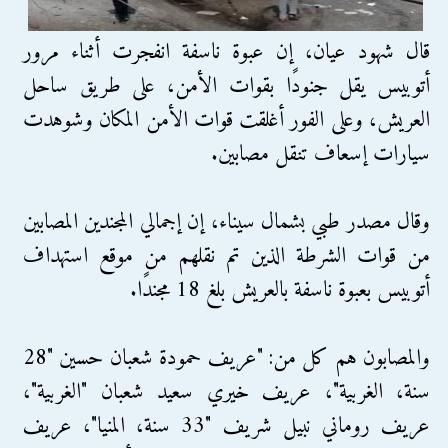
قال شهود عيان، إن عبوة ناسفة انفجرت أثناء مرور
أتوبيس يقل جنودًا بقوات الأمن، على طريق ساحل
العريش، وعلى الفور أغلقت قوات الأمن المكان وشوهدت
سيارات إسعاف تنقل مصابين.
وقال مصدر طبي بشمال سيناء، إن إجمالي المجندين المصابين
من قوات الشرطة الذين تم نقلهم من موقع استهداف
أتوبيس بعبوة ناسفة بالعريش بلغ 18 مجندًا.
والمصابون هم كل من: "عريف حمودة شعبان حسين "28
سنة، الغربية"، عريف خيري سعيد شعبان "الغربية"،
عريف روماني نبيل شريف "33 سنة، المنيا"، عريف