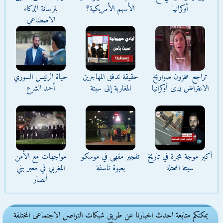
أوكرانيا
الأسهم الأمريكية؟
بترسانة الذكاء
الاصطناعي
تراجع مخزون صواريخ
حقيقة تدفق المهاجرين
حياة الرئيس السوري
الاعتراض لدى أوكرانيا
المغاربة إلى سبتة
أحمد الشرع
أكبر موجة هجرة في تاريخ
تفجير مقهى في موسكو
مواجهات مع الأمن
سبتة المحتلة
بعبوة ناسفة
المغربي في معبر بني
أنصار
يمكنكم متابعة احدث اخبارنا عن طريق شبكات التواصل الاجتماعى المختلفة