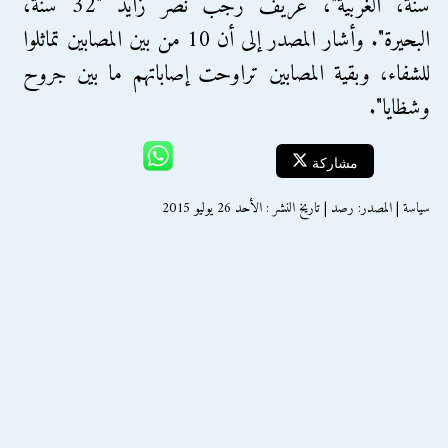
سنة، الغربية"، عريف رجب نصر زايد "32 سنة،
البحيرة". وأشار المصدر إلى أن 10 من بين المصابين تماثلوا
للشفاء، وبقية المصابين تراوحت إصاباتهم ما بين جروح
وشظايا".
مشاركة
سياسة | المصدر: رصد | تاريخ النشر : الأحد 26 يوليو 2015