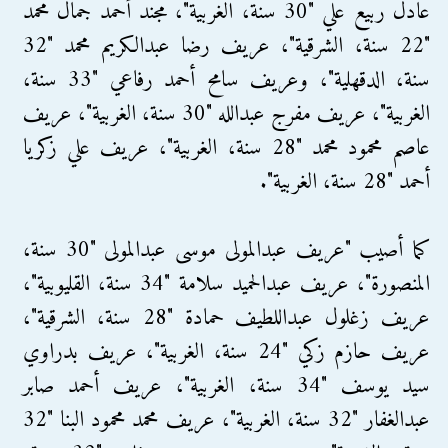
عادل ربيع علي "30 سنة، الغربية"، مجند أحمد جمال محمد
"22 سنة، الشرقية"، عريف رضا عبدالكريم محمد "32
سنة، الدقهلية"، وعريف سامح أحمد رفاعي "33 سنة،
الغربية"، عريف مفرج عبدالله "30 سنة، الغربية"، عريف
عاصم محمود محمد "28 سنة، الغربية"، عريف علي زكريا
أحمد "28 سنة، الغربية".
كما أصيب "عريف عبدالمولى موسى عبدالمولى "30 سنة،
المنصورة"، عريف عبدالحميد سلامة "34 سنة، القليوبية"،
عريف زغلول عبداللطيف حمادة "28 سنة، الشرقية"،
عريف حازم زكي "24 سنة، الغربية"، عريف بدراوي
سيد يوسف "34 سنة، الغربية"، عريف أحمد صابر
عبدالغفار "32 سنة، الغربية"، عريف محمد محمود البنا "32