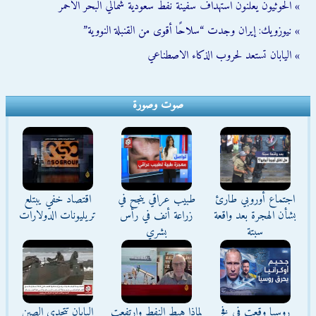
» الحوثيون يعلنون استهداف سفينة نفط سعودية شمالي البحر الأحمر
» نيوزويك: إيران وجدت “سلاحًا أقوى من القنبلة النووية”
» اليابان تستعد لحروب الذكاء الاصطناعي
صوت وصورة
اجتماع أوروبي طارئ
طبيب عراقي ينجح في
اقتصاد خفي يبتلع
بشأن الهجرة بعد واقعة
زراعة أنف في رأس
تريليونات الدولارات
سبتة
بشري
روسيا وقعت في فخ
لماذا هبط النفط وارتفعت
اليابان تتحدى الصين