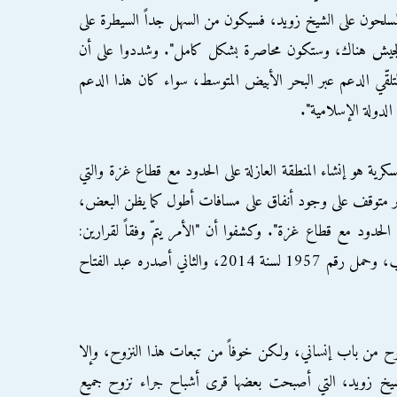
مسلحون على الشيخ زويد، فسيكون من السهل جداً السيطرة على
جيش هناك، وستكون محاصرة بشكل كامل". وشددوا على أن
ع لتلقّي الدعم عبر البحر الأبيض المتوسط، سواء كان هذا الدعم
 الدولة الإسلامية".
كرية هو إنشاء المنطقة العازلة على الحدود مع قطاع غزة والتي
ة غير متوقف على وجود أنفاق على مسافات أطول كما يظن البعض،
الحدود مع قطاع غزة". وكشفوا أن "الأمر يتمّ وفقاً لقرارين:
الأول أصدره رئيس مجلس الوزراء إبراهيم محلب، وحمل رقم 1957 لسنة 2014، والثاني أصدره عبد الفتاح
نزوح من باب إنساني، ولكن خوفاً من تبعات هذا النزوح، وإلا
شيخ زويد، التي أصبحت بعضها قرى أشباح جراء نزوح جميع