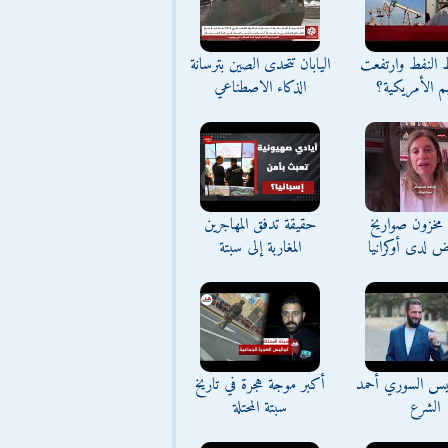
ط النفط وارتفعت
اليابان تتحدى الصين بترسانة
م الأمريكية؟
الذكاء الاصطناعي
مخزون صواريخ
حقيقة تدفق المهاجرين
ض لدى أوكرانيا
المغاربة إلى سبتة
ئيس السوري أحمد
أكبر موجة هجرة في تاريخ
الشرع
سبتة المحتلة