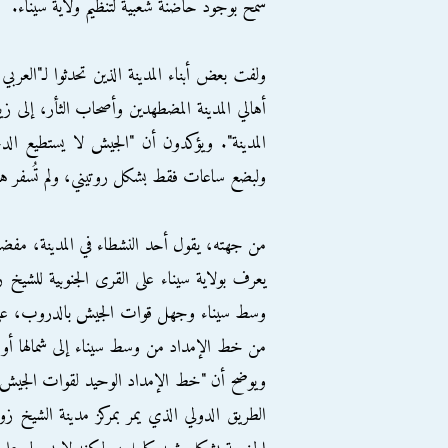
سمح بوجود حاضنة شعبية لتنظيم ولاية سيناء.
ولفت بعض أبناء المدينة الذين تحدثوا لـ"العر
أهالي المدينة المضطهدين وأصحاب الثأر، إلى ز
المدينة". ويؤكدون أن "الجيش لا يستطيع الد
ولبضع ساعات فقط بشكل روتيني، ولم تُسفر هذه
من جهته، يقول أحد النشطاء في المدينة، مفضلاً
يعرف بولاية سيناء على القرى الجنوبية للشيخ 
وسط سيناء وجهل قوات الجيش بالدروب، على ع
من خط الإمداد من وسط سيناء إلى شمالها أو
ويوضح أن "خط الإمداد الوحيد لقوات الجيش إ
الطريق الدولي الذي يمر بمركز مدينة الشيخ 