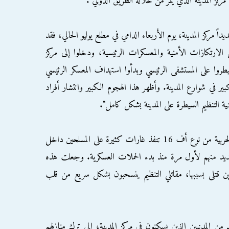
ركز المدينة الذي يمر من خلاله الطريق الدولي".
اً مركز المدينة، يوم الأربعاء الدامي في مطلع يوليو الحالي، فقد
الارتكازات الأمنية والمعسكرات الرئيسية، ودخلوا إلى مركز
روا على المستشفى الرئيسي وبدأوا استهداف المعسكر الرئيسي
ير في شوارع المدينة. وأظهر هذا الهجوم الكبير وانتشار أفراد
نية التنظيم السيطرة على المدينة بشكل كامل".
ويرى الناشط أن "هذا الأمر جعل الطائرات الحربية من نوع أف 16 تنفذ غارات كثيرة على المسلحين داخل
عديد منهم لأول مرة منذ بدء الحملات العسكرية. وجعلت هذه
ين قتلى بسببها، مقاتلي التنظيم ينسحبون بشكل سريع من قلب
ن المدنيين الذين يسكنون في مركز المدينة، إلى ترك منازلهم