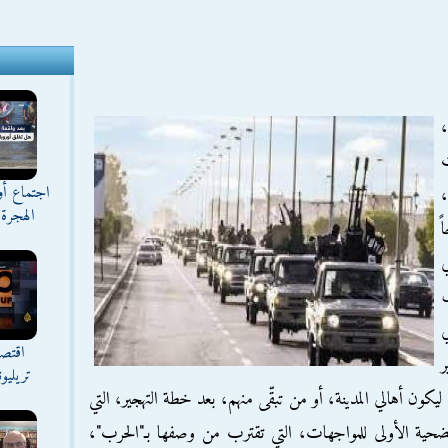
،
ت
اجتماع أ
،
الهجرة 
ي
اقتصا
ر
تريليو
 ليكون أهالي المدينة، أو من تبقّى منهم، بعد خطة التهجير، التي
لضحية الأولى للمواجهات، التي تقترب من وصفها بـ"الحرب"،