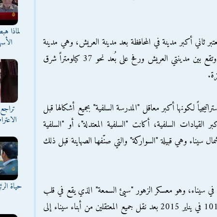
لماذا هب
ر ثاني أكبر مدينة في المحافظة بعد مدينة العريش، وهي مدينة
الأسه
ساحلية يبلغ عدد سكانها نحو 60 ألف نسمة، وتقع بين مدينتي العريش ورفح على بُعد نحو 37 كيلومتراً شرق
راتيجياً لكونها أكبر معاقل "المدرسة السلفية" بجميع أشكالها قبل
تراجع 
الاعترا
2، وينتمي إليها أكبر القيادات السلفية، أكانت "السلفية المعتدلة"، أو "السلفية
ل شمال سيناء وهي قبيلة "السواركة" والتي صنّفها الصهاينة قبل ذلك
حياة الر
في سيناء، وهو معسكر الزهور "سيئ السمعة" الذي يقع في قلب
المدينة، وظهرت أهميته بعد استهداف الكتيبة 101 في يناير 2015 بعد نقل جميع المعتقلين من أبناء سيناء إلى