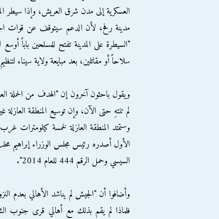
العسكرية إلى مدن شرق العريش، وإذا سيطر ال
مدينة رفح، لأن الدعم سيتوقف عن قوات ال
"السيطرة على المدينة تفتح للمسلحين باباً أوس
سلاحاً أو مقاتلين، بعد مبايعة ولاية سيناء لتنظيم
ويقول باحثون آخرون إن "الهدف من الحملة العس
لم تنتهِ حتى الآن، وإن توسيع المنطقة العازل
وستمتد المنطقة العازلة لخمسة كيلومترات غرب 
السيسي وحمل الرقم 444 للعام 2014".
وأضافوا أن "الجيش لم يناشد الأهالي بعدم ال
فلماذا لم يقم بذلك مع أهالي قرى جنوب ال