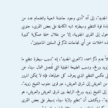
بي الجديد"، إلى أنه "أدى وجود حاضنة شعبية وانضمام عدد من
يادة قوة التنظيم وسيطرته شبه الكاملة على بعض القرى، جنوبي
خول إلى القرى الجنوبية، إلا من خلال حملة عسكرية كبيرة
 الحملات عن أي نجاحات تذكر في السنتين الماضيتين".
 عدم ذكر اسمه، لـ"العربي الجديد"، إنه "بسبب سيطرة تنظيم ما
زويد ورفح، وبسبب الطبيعة الجبلية التي تُفصل شمال سيناء عن
كس التنظيم الذي يعرف كل خباياها، فإنه لا يمكن المرور
 من العريش إلى شرق العريش، عبر قرى جنوب الشيخ زويد".
لى الشيخ زويد ورفح، الرابط بين شرق العريش والعريش، هو
زويد". ويكشف أن "تنظيم ولاية سيناء يسيطر على بعض القرى