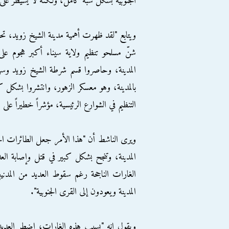
الجنوبية بشكل شبه كامل، ولكنه لا يسيطر على م
ويتابع "لقد ظهرت أهمية مدينة الشيخ زويد، تحديد
شنّ مسلحو تنظيم ولاية سيناء أكبر هجوم على 
المدينة، وحاصروا قسم شرطة الشيخ زويد وسيط
بالمدينة، وهو معسكر الزهور، وانتشروا بشكل كب
التنظيم في الشوارع الرئيسية، مؤشراً خطيراً على 
المدينة، وتنجح بشكل كبير في قتل وإصابة ال
الغارات الناجحة رغم سقوط العديد من المدني
المدينة ويعودون إلى القرى الجنوبية".
ويقول إنه "بسبب هذه الغارات، اضطر العديد م