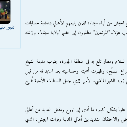
ع الجيش من أبناء سيناء، الذين يتهمهم الأهالي بتصفية حسابات
تفجير مقه
هؤلاء "المرشدين" مطلوبون إلى تنظيم "ولاية سيناء"، ولذلك
سلام ومطار تابع له في منطقة الجورة، جنوب مدينة الشيخ
صراع المسلّح، وظهرت أهميته وحساسيته بعد استهدافه من قبل
يخ زويد الشهر الماضي. الأمر الذي جعل السلطات الأمنية تُفرج
رية عليها بشكل كبير، ما أدى إلى نزوح ومقتل العديد من أهالي
ضى والاحتقان الشديد بين أهالي المدينة وقوات الجيش، الذي