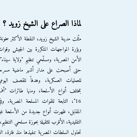
لماذا الصراع على الشيخ زويد ؟
مثّلت مدينة الشيخ زويد، النقطة الأكثر سخونة
وبؤرة المواجهات المتكررة بين الجيش وقوا
الأمن المصرية، ومسلّحي تنظيم "ولاية سيناء"
حتى أصبحت على مدار أشهر ماضية مسرحاً
للعمليات العسكرية، وهدفاً للقصف اليومي
بمختلف أنواع الأسلحة، ومنها طائرات "أف
16"، التابعة للقوات المسلحة المصرية. وف
المقابل، ظهرت أنواع جديدة من الأسلحة غي
التقليدية، الأقرب للثقيلة بحوزة مسلحي التنظيم،
تحاول السلطات المصرية تنفيذها منذ فترة، ا