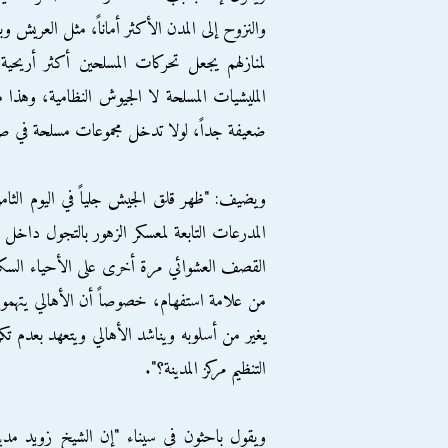
والنزوح إلى المدن الأكثر أماناً، مثل العريش وب
لمنازلهم يجعل تحركات المسلحين أكثر أريحي
المليشيات المسلحة لا الجيوش النظامية، وهذا 
ضعيفة جداً، لولا تدخل مجموعات مسلحة في صف
ويضيف: "ظهر قلق الجيش جلياً في اليوم الثا
المدرعات التابعة لمعسكر الزهور بالتجول داخل 
القصف العشوائي مرة أخرى على الأحياء السكن
من علامة استفهام، خصوصاً أن الأهالي يتهم
يغير من أسلوبه ويناشد الأهالي ويتعهد بعدم 
التنظيم مركز المدينة؟".
ويقول باحثون في سيناء "إن الشيخ زويد مدينة 