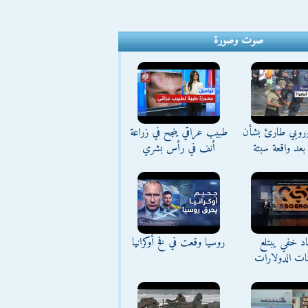
صوت وصورة
وروبي طارئ بشأن
طبيب عراقي ينجح في زراعة
بعد واقعة سبتة
أنف في رأس بشري
د خفي يبتلع
روسيا وقعت في فخ أوكرانيا
نات الدولارات