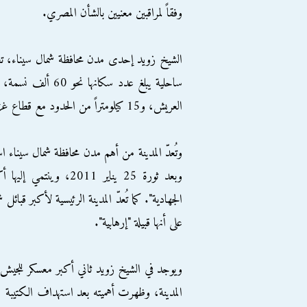
وفقاً لمراقبين معنيين بالشأن المصري.
الشيخ زويد إحدى مدن محافظة شمال سيناء، تعتب
العريش، و15 كيلومتراً من الحدود مع قطاع غزة.
وتُعدّ المدينة من أهم مدن محافظة شمال سيناء است
وبعد ثورة 25 يناير 011
الجهادية". كما تُعدّ المدينة الرئيسية لأكبر قبائ
على أنها قبيلة "إرهابية".
ويوجد في الشيخ زويد ثاني أكبر معسكر للجيش 