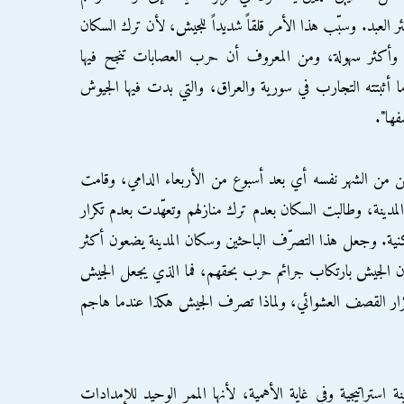
ئر العبد. وسبّب هذا الأمر قلقاً شديداً للجيش، لأن ترك السكان
ة وأكثر سهولة، ومن المعروف أن حرب العصابات تنجح فيها
ما أثبتته التجارب في سورية والعراق، والتي بدت فيها الجيوش
ها".
من من الشهر نفسه أي بعد أسبوع من الأربعاء الدامي، وقامت
المدينة، وطالبت السكان بعدم ترك منازلهم وتعهّدت بعدم تكرار
ية. وجعل هذا التصرّف الباحثين وسكان المدينة يضعون أكثر
ون الجيش بارتكاب جرائم حرب بحقهم، فما الذي يجعل الجيش
تكرار القصف العشوائي، ولماذا تصرف الجيش هكذا عندما هاجم
استراتيجية وفي غاية الأهمية، لأنها الممر الوحيد للإمدادات