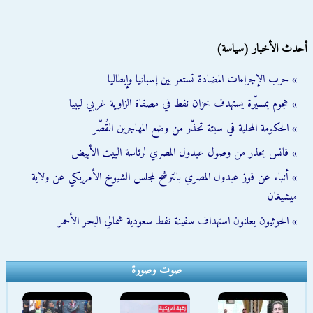
أحدث الأخبار (سياسة)
» حرب الإجراءات المضادة تستعر بين إسبانيا وإيطاليا
» هجوم بمسيّرة يستهدف خزان نفط في مصفاة الزاوية غربي ليبيا
» الحكومة المحلية في سبتة تحذّر من وضع المهاجرين القُصّر
» فانس يحذر من وصول عبدول المصري لرئاسة البيت الأبيض
» أنباء عن فوز عبدول المصري بالترشح لمجلس الشيوخ الأمريكي عن ولاية
ميشيغان
» الحوثيون يعلنون استهداف سفينة نفط سعودية شمالي البحر الأحمر
صوت وصورة