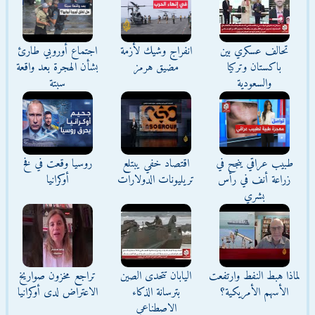
تحالف عسكري بين
انفراج وشيك لأزمة
اجتماع أوروبي طارئ
باكستان وتركيا
مضيق هرمز
بشأن الهجرة بعد واقعة
والسعودية
سبتة
طبيب عراقي ينجح في
اقتصاد خفي يبتلع
روسيا وقعت في فخ
زراعة أنف في رأس
تريليونات الدولارات
أوكرانيا
بشري
لماذا هبط النفط وارتفعت
اليابان تتحدى الصين
تراجع مخزون صواريخ
الأسهم الأمريكية؟
بترسانة الذكاء
الاعتراض لدى أوكرانيا
الاصطناعي