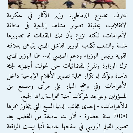
اعترف ممدوح الدماطي، وزير الآثار في حكومة
الانقلاب، بحقيقة تصوير مشاهد إباحية في منطقة
الأهرامات، لكنه تزرع بأن تلك اللقطات تم تصويرها
خلسة والشعب تكذب الوزير الفاشل الذي يتباهى بعلاقته
القوية برئيس الوزراء ودعم السيسي له.. هذا الوزير الذي
ترك الوزارة وتفرغ للفضائيات حتى تحولت أجهزته لجثة
هامدة ونؤكد له تكرار عملية تصوير الأفلام الإباحية داخل
الأهرامات وفي وضح النهار على مرأى ومسمع من
المسؤولين وبتواجد شركات أمنية للحراسة يراها الجميع.
فالأهرامات، - إحدى عجائب الدنيا السبع التي يتجاوز عمرها
7000 سنة حضارة - أثار ت عاصفة من الغضب بعد
تصوير الفيلم الروسي في سفحها خاصة أنها ليست الواقعة