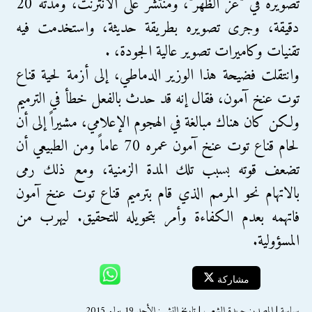
تصويره في "عز الظهر"، ومنتشر على الانترنت، ومدته 20
دقيقة، وجرى تصويره بطريقة حديثة، واستخدمت فيه
تقنيات وكاميرات تصوير عالية الجودة، .
وانتقلت فضيحة هذا الوزير الدماطي، إلى أزمة لحية قناع
توت عنخ آمون، فقال إنه قد حدث بالفعل خطأ في الترميم
ولكن كان هناك مبالغة في الهجوم الإعلامي، مشيراً إلى أن
لحام قناع توت عنخ آمون عمره 70 عاماً ومن الطبيعي أن
تضعف قوته بسبب تلك المدة الزمنية، ومع ذلك رمى
بالاتهام نحو المرمم الذي قام بترميم قناع توت عنخ آمون
فاتهمه بعدم الكفاءة وأمر بتحويله للتحقيق. ليهرب من
المسؤولية.
مشاركة
سياسة | المصدر: جريدة الشعب | تاريخ النشر : الأحد 19 يوليو 2015