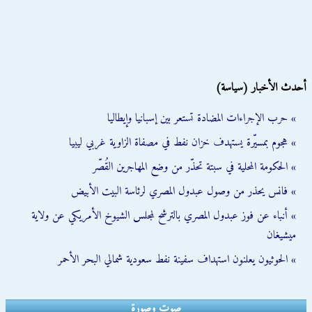
أحدث الأخبار (سياسة)
» حرب الإجراءات المضادة تستعر بين إسبانيا وإيطاليا
» هجوم بمسيّرة يستهدف خزان نفط في مصفاة الزاوية غربي ليبيا
» الحكومة المحلية في سبتة تحذّر من وضع المهاجرين القُصّر
» فانس يحذر من وصول عبدول المصري لرئاسة البيت الأبيض
» أنباء عن فوز عبدول المصري بالترشح لمجلس الشيوخ الأمريكي عن ولاية
ميشيغان
» الحوثيون يعلنون استهداف سفينة نفط سعودية شمالي البحر الأحمر
صوت وصورة