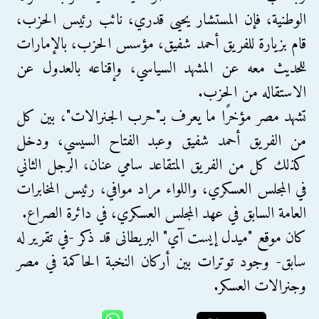
الوطنية، فإن المستشار يحيى قدري، نائب رئيس الحزب،
قام بزيارة للفريق أحمد شفيق، مؤسس الحزب، بالإمارات
للحديث معه عن المشهد السياسي، وإقناعه بالعدول عن
الاستقاله من الحزب.
تشهد مصر مؤخرًا ما يعرف بـ"حرب الجنرالات"، بين كل
من الفريق أحمد شفيق وعبد الفتاح السيسي، ودخل
كذلك كل من الفريق المتقاعد سامي عنان، الرجل الثاني
في المجلس العسكري، واللواء مراد موافي، رئيس المخابرات
العامة السابق في عهد المجلس العسكري، في دائرة الصراع.
كان موقع "ميدل إيست آي" البريطانى قد ذكر -في تقرير له
سابق- وجود توترات بين أركان النخبة الحاكمة في مصر
وجنرالات العسكر.