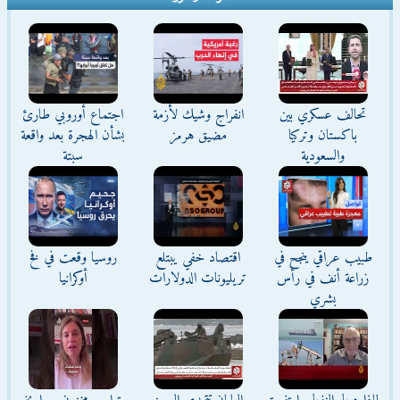
تحالف عسكري بين
انفراج وشيك لأزمة
اجتماع أوروبي طارئ
باكستان وتركيا
مضيق هرمز
بشأن الهجرة بعد واقعة
والسعودية
سبتة
طبيب عراقي ينجح في
اقتصاد خفي يبتلع
روسيا وقعت في فخ
زراعة أنف في رأس
تريليونات الدولارات
أوكرانيا
بشري