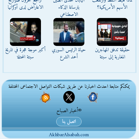
لماذا هبط النفط وارتفعت
اليابان تتحدى الصين
تراجع مخزون صواريخ
الأسهم الأمريكية؟
بترسانة الذكاء
الاعتراض لدى أوكرانيا
الاصطناعي
حقيقة تدفق المهاجرين
حياة الرئيس السوري
أكبر موجة هجرة في تاريخ
المغاربة إلى سبتة
أحمد الشرع
سبتة المحتلة
يمكنكم متابعة احدث اخبارنا عن طريق شبكات التواصل الاجتماعى المختلفة
®أخبار الصباح
اتصل بنا
AkhbarAlsabah.com