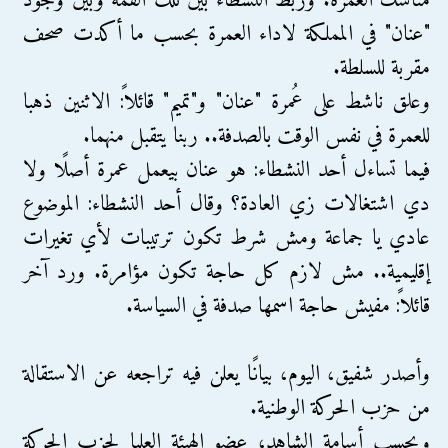
مناسك العمرة. وربط النشطاء بين تلك القمة وبين وجود
"عنان" في المملكة لاداء العمرة بحسب ما أكدت صحف
مقربة للسلطة.
وعلق ناشط على عُمرة "عنان" و"تميم" قائلاً: الاثنين ذهبا
للعمرة في نفس الوقت بالصدفة.. ربنا يتقبل منهما.
فيما تساءل أحد النشطاء: هو عنان بيعمل عمرة أصلًا ولا
دي اشتغالات زي العادة؟ وقال أحد النشطاء: الموضوع
عادي يا جماعة ومش شرط تكون ترتيبات لأي تغيرات
إقليمية.. مش لازم كل حاجة تكون مؤامرة. ورد آخر
قائلاً: مفيش حاجة اسمها صدفة في السياسة.
وأصدر شفيق، اليوم، بيانًا يعلن فيه تراجعه عن الاستقالة
من حزب الحركة الوطنية.
وبحسب أسامة الشاهد، عضو الهيئة العليا لحزب الحركة