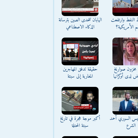
ط النفط وارتفعت
اليابان تتحدى الصين بترسانة
م الأمريكية؟
الذكاء الاصطناعي
مخزون صواريخ
حقيقة تدفق المهاجرين
ض لدى أوكرانيا
المغاربة إلى سبتة
ئيس السوري أحمد
أكبر موجة هجرة في تاريخ
الشرع
سبتة المحتلة