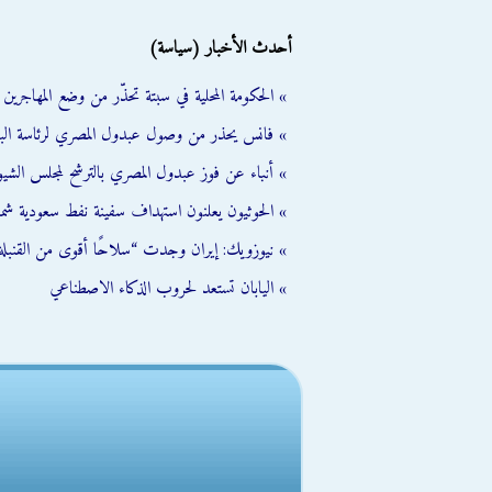
أحدث الأخبار (سياسة)
» الحكومة المحلية في سبتة تحذّر من وضع المهاجرين ال
» فانس يحذر من وصول عبدول المصري لرئاسة الب
» أنباء عن فوز عبدول المصري بالترشح لمجلس الشي
» الحوثيون يعلنون استهداف سفينة نفط سعودية شمال
» نيوزويك: إيران وجدت “سلاحًا أقوى من القنبلة 
» اليابان تستعد لحروب الذكاء الاصطناعي