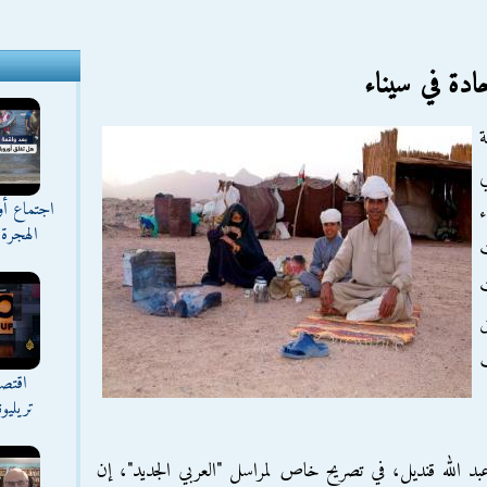
دة في سيناء
ة
اجتماع أ
الهجرة 
ق
ب
اقتصا
تريليو
عبد الله قنديل، في تصريح خاص لمراسل "العربي الجديد"، إن