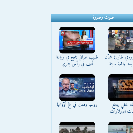
صوت وصورة
وروبي طارئ بشأن
طبيب عراقي ينجح في زراعة
بعد واقعة سبتة
أنف في رأس بشري
د خفي يبتلع
روسيا وقعت في فخ أوكرانيا
نات الدولارات