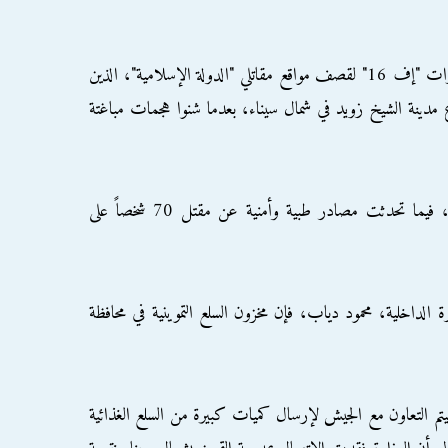
واستخدم الجيش المصري الأربعاء الماضي طائرات "إف 16" لقصف مواقع مقاتلي "الدولة الإسلامية"، الذين
 مدينة الشيخ زويد في شمال سيناء، بعدما شنوا هجمات مباغتة
وأعلن الجيش مقتل 17 جندياً و100 مسلح، فيما تحدثت مصادر طبية وأمنية عن مقتل 70 شخصاً على
 الداخلية، محمود دياب، فإن مخزون السلع التموينية في محافظة
سيتم التعاون مع الجيش لإرسال كميات كبيرة من السلع الغذائية