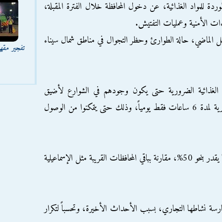
 للمواد الغذائية، عن دخول المحافظة خلال الفترة المقبلة،
ءات الأمنية وعمليات التفتيش.
 الماضي، حالة الطوارئ وحظر التجوال في مناطق شمال سيناء
تفجير مقه
لع الغذائية الضرورية حتى يكون وجودهم في الشوارع لأضيق
حدود، كما أن التجار يقومون بفتح محالهم التجارية لمدة 6 ساعات فقط يومياً، وذلك حتى يتمكنوا من الوصول
وأضاف أن أسعار المواد الغذائية شهدت ارتفاعا يقدر بنحو 50%، مقارنة بباقي المحافظات القريبة مثل الإسماعيلية
رسة نشاطها التجاري، بسبب الأحداث الأخيرة، وتحسباً لتكرار