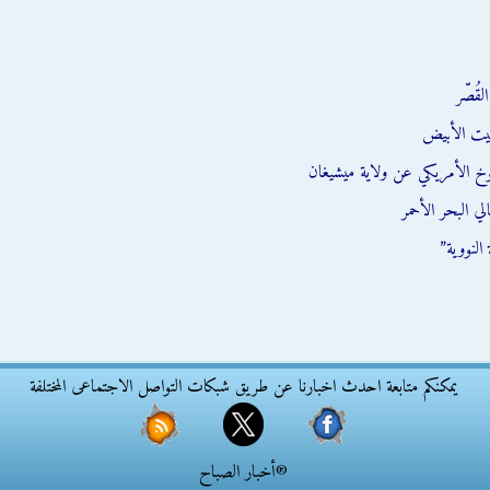
قُصّر
يت الأبيض
وخ الأمريكي عن ولاية ميشيغان
ي البحر الأحمر
النووية”
يمكنكم متابعة احدث اخبارنا عن طريق شبكات التواصل الاجتماعى المختلفة
®أخبار الصباح