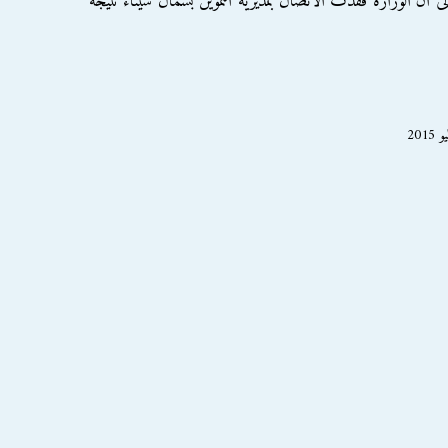
 إلى أن الوزارة فقدت الاتصال بمديرية التموين بشمال سيناء نتيجة