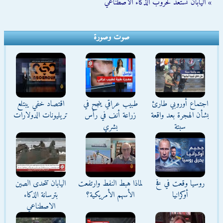
» اليابان تستعد لحروب الذكاء الاصطناعي
صوت وصورة
اجتماع أوروبي طارئ
طبيب عراقي ينجح في
اقتصاد خفي يبتلع
بشأن الهجرة بعد واقعة
زراعة أنف في رأس
تريليونات الدولارات
سبتة
بشري
روسيا وقعت في فخ
لماذا هبط النفط وارتفعت
اليابان تتحدى الصين
أوكرانيا
الأسهم الأمريكية؟
بترسانة الذكاء
الاصطناعي