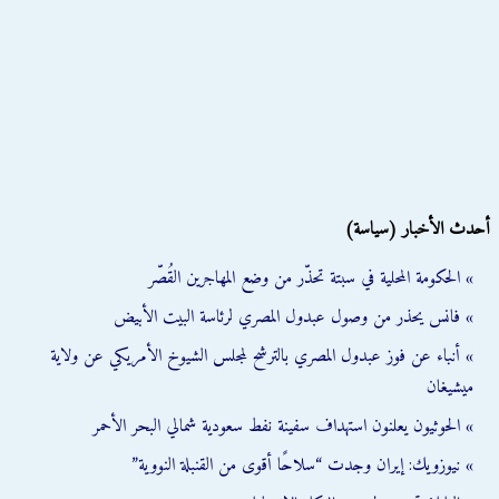
أحدث الأخبار (سياسة)
» الحكومة المحلية في سبتة تحذّر من وضع المهاجرين القُصّر
» فانس يحذر من وصول عبدول المصري لرئاسة البيت الأبيض
» أنباء عن فوز عبدول المصري بالترشح لمجلس الشيوخ الأمريكي عن ولاية
ميشيغان
» الحوثيون يعلنون استهداف سفينة نفط سعودية شمالي البحر الأحمر
» نيوزويك: إيران وجدت “سلاحًا أقوى من القنبلة النووية”