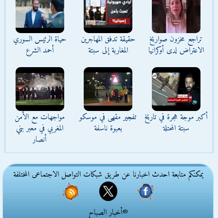
تراجع مخزون صواريخ
حقيقة تدفق المهاجرين
حياة الرئيس السوري
الاعتراض لدى أوكرانيا
المغاربة إلى سبتة
أحمد الشرع
أكبر موجة هجرة في تاريخ
تفجير مقهى في موسكو
مواجهات مع الأمن
سبتة المحتلة
بعبوة ناسفة
المغربي في معبر بني
أنصار
يمكنكم متابعة احدث اخبارنا عن طريق شبكات التواصل الاجتماعى المختلفة
®أخبار الصباح