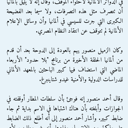
في الدوائر الألمانية لاحتواء الموقف، وقال إنه لا يليق بألمانيا
أن تتصرف مثل هذه التصرفات، ولا سيما بعد الفضيحة
الكبرى التي جرت للسيسي في ألمانيا وأن وسائل الإعلام
الألمانية لم تتوقف عن انتقاد النظام المصري.
وكان الزميل منصور يهم بالعودة إلى الدوحة بعد أن قدم
من ألمانيا الحلقة الأخيرة من برنامج "بلا حدود" الأربعاء
الماضي التي استضاف فيها كبير الباحثين بالمعهد الألماني
للدراسات الدولية والأمنية غيدو شتاينبرغ.
وقال أحمد منصور إنه فوجئ بأن سلطات المطار أوقفته في
الجوازات وأبلغته بأن هناك اشتباها في الاسم بداية ثم جاء
ضابط كبير. وأشار أحمد منصور إلى أنه أطلع ذلك الضابط