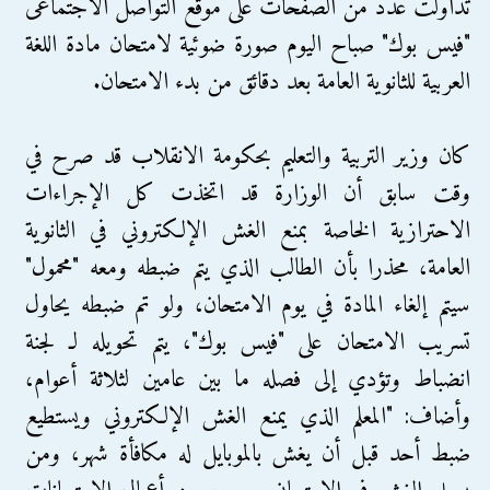
تداولت عدد من الصفحات على موقع التواصل الاجتماعى
"فيس بوك" صباح اليوم صورة ضوئية لامتحان مادة اللغة
العربية للثانوية العامة بعد دقائق من بدء الامتحان.
كان وزير التربية والتعليم بحكومة الانقلاب قد صرح في
وقت سابق أن الوزارة قد اتخذت كل الإجراءات
الاحترازية الخاصة بمنع الغش الإلكتروني في الثانوية
العامة، محذرا بأن الطالب الذي يتم ضبطه ومعه "محمول"
سيتم إلغاء المادة في يوم الامتحان، ولو تم ضبطه يحاول
تسريب الامتحان على "فيس بوك"، يتم تحويله لـ لجنة
انضباط وتؤدي إلى فصله ما بين عامين لثلاثة أعوام،
وأضاف: "المعلم الذي يمنع الغش الإلكتروني ويستطيع
ضبط أحد قبل أن يغش بالموبايل له مكافأة شهر، ومن