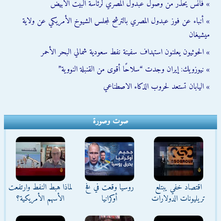
» فانس يحذر من وصول عبدول المصري لرئاسة البيت الأبيض
» أنباء عن فوز عبدول المصري بالترشح لمجلس الشيوخ الأمريكي عن ولاية
ميشيغان
» الحوثيون يعلنون استهداف سفينة نفط سعودية شمالي البحر الأحمر
» نيوزويك: إيران وجدت “سلاحًا أقوى من القنبلة النووية”
» اليابان تستعد لحروب الذكاء الاصطناعي
صوت وصورة
اقتصاد خفي يبتلع
روسيا وقعت في فخ
لماذا هبط النفط وارتفعت
تريليونات الدولارات
أوكرانيا
الأسهم الأمريكية؟