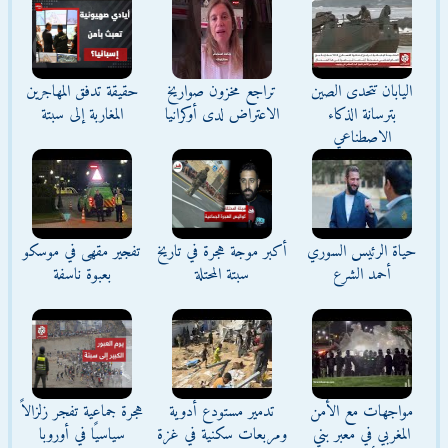
اليابان تتحدى الصين
تراجع مخزون صواريخ
حقيقة تدفق المهاجرين
بترسانة الذكاء
الاعتراض لدى أوكرانيا
المغاربة إلى سبتة
الاصطناعي
حياة الرئيس السوري
أكبر موجة هجرة في تاريخ
تفجير مقهى في موسكو
أحمد الشرع
سبتة المحتلة
بعبوة ناسفة
مواجهات مع الأمن
تدمير مستودع أدوية
هجرة جماعية تفجر زلزالاً
المغربي في معبر بني
ومربعات سكنية في غزة
سياسيًا في أوروبا