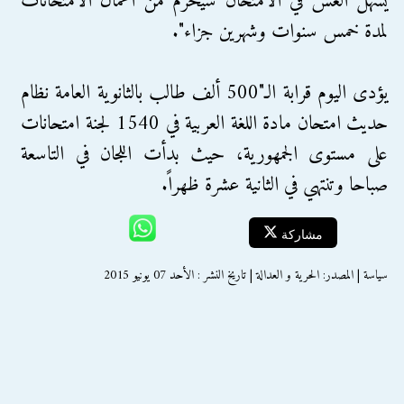
يسهل الغش في الامتحان سيحرم من أعمال الامتحانات
لمدة خمس سنوات وشهرين جزاء".
يؤدى اليوم قرابة الـ"500 ألف طالب بالثانوية العامة نظام
حديث امتحان مادة اللغة العربية في 1540 لجنة امتحانات
على مستوى الجمهورية، حيث بدأت اللجان في التاسعة
صباحا وتنتهي في الثانية عشرة ظهراً.
مشاركة
سياسة | المصدر: الحرية و العدالة | تاريخ النشر : الأحد 07 يونيو 2015