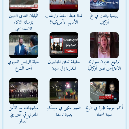
روسيا وقعت في فخ
لماذا هبط النفط وارتفعت
اليابان تتحدى الصين
أوكرانيا
الأسهم الأمريكية؟
بترسانة الذكاء
الاصطناعي
تراجع مخزون صواريخ
حقيقة تدفق المهاجرين
حياة الرئيس السوري
الاعتراض لدى أوكرانيا
المغاربة إلى سبتة
أحمد الشرع
أكبر موجة هجرة في تاريخ
تفجير مقهى في موسكو
مواجهات مع الأمن
سبتة المحتلة
بعبوة ناسفة
المغربي في معبر بني
أنصار