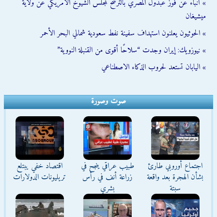
» أنباء عن فوز عبدول المصري بالترشح لمجلس الشيوخ الأمريكي عن ولاية
ميشيغان
» الحوثيون يعلنون استهداف سفينة نفط سعودية شمالي البحر الأحمر
» نيوزويك: إيران وجدت “سلاحًا أقوى من القنبلة النووية”
» اليابان تستعد لحروب الذكاء الاصطناعي
صوت وصورة
اجتماع أوروبي طارئ
طبيب عراقي ينجح في
اقتصاد خفي يبتلع
بشأن الهجرة بعد واقعة
زراعة أنف في رأس
تريليونات الدولارات
سبتة
بشري