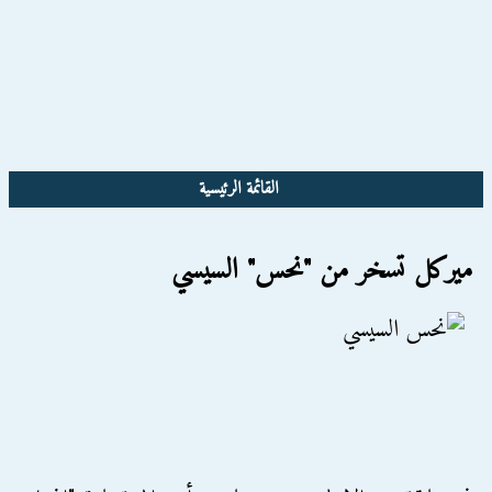
القائمة الرئيسية
ميركل تسخر من "نحس" السيسي