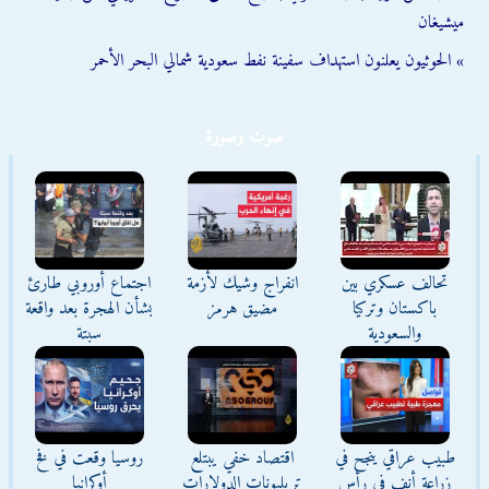
ميشيغان
» الحوثيون يعلنون استهداف سفينة نفط سعودية شمالي البحر الأحمر
صوت وصورة
تحالف عسكري بين
انفراج وشيك لأزمة
اجتماع أوروبي طارئ
باكستان وتركيا
مضيق هرمز
بشأن الهجرة بعد واقعة
والسعودية
سبتة
طبيب عراقي ينجح في
اقتصاد خفي يبتلع
روسيا وقعت في فخ
زراعة أنف في رأس
تريليونات الدولارات
أوكرانيا