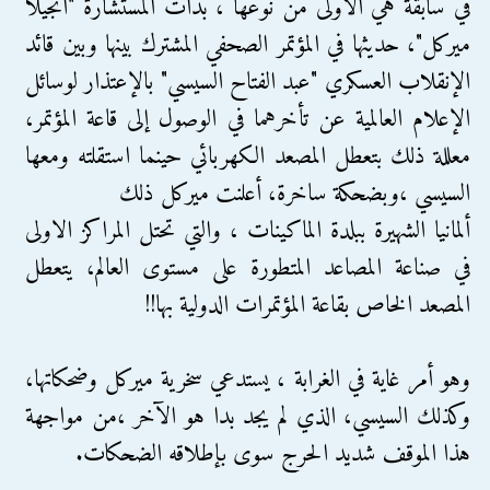
في سابقة هي الاولى من نوعها ، بدأت المستشارة "انجيلا
ميركل"، حديثها في المؤتمر الصحفي المشترك بينها وبين قائد
الإنقلاب العسكري "عبد الفتاح السيسي" بالإعتذار لوسائل
الإعلام العالمية عن تأخرهما في الوصول إلى قاعة المؤتمر،
معللة ذلك بتعطل المصعد الكهربائي حينما استقلته ومعها
السيسي ،وبضحكة ساخرة، أعلنت ميركل ذلك
ألمانيا الشهيرة ببلدة الماكينات ، والتي تحتل المراكز الاولى
في صناعة المصاعد المتطورة على مستوى العالم، يتعطل
المصعد الخاص بقاعة المؤتمرات الدولية بها!!
وهو أمر غاية في الغرابة ، يستدعي سخرية ميركل وضحكاتها،
وكذلك السيسي، الذي لم يجد بدا هو الآخر ،من مواجهة
هذا الموقف شديد الحرج سوى بإطلاقه الضحكات.