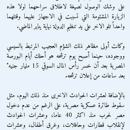
على وشك الوصول لصيغة لاطلاق سراحهما لوﻻ هذه
الزيارة المشئومة التي تسببت في اﻻجهاز عليهما وقتلهما
واحداً تلو الاخر على يد تنظيم الدولة نهاية يناير الماضي.
وكانت أولى مظاهر ذلك الشؤم العجيب المرتبط بالسيسي
ووجوده، حينما أصبح يوم ترشحه هو أحلك أيام البورصة
المصرية بعد أن خسر رأس المال السوقي 15 مليار جنيه"
بعد ساعات من إعلان ترشحه.
بالإضافة لعشرات الحوادث الاخرى منذ ذلك اليوم، مثل
سقوط طائرة عسكرية مصرية، على الرغم من عدم دخول
مصر لحرب منذ اكثر 40 عاما، وعشرات الحوادث
لإنقلاب قطارات وحافلات، وغرق أطفال، وعشرات