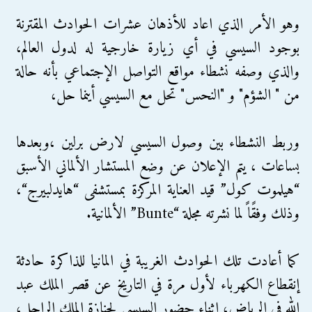
وهو الأمر الذي اعاد للأذهان عشرات الحوادث المقترنة
بوجود السيسي في أي زيارة خارجية له لدول العالم،
والذي وصفه نشطاء مواقع التواصل الإجتماعي بأنه حالة
من " الشؤم" و "النحس" تحل مع السيسي أينما حل،
وربط النشطاء بين وصول السيسي لارض برلين ،وبعدها
بساعات ، يتم الإعلان عن وضع المستشار الألماني الأسبق
“هيلموت كول” قيد العناية المركزة بمستشفى “هايدلبيرج“،
وذلك وفقًاً لما نشرته مجلة “Bunte” الألمانية.
كما أعادت تلك الحوادث الغريبة في المانيا للذاكرة حادثة
إنقطاع الكهرباء لأول مرة في التاريخ عن قصر الملك عبد
الله في الرياض، اثناء حضور السيسي لجنازة الملك الراحل،