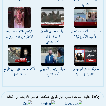
بشري
لماذا هبط النفط وارتفعت
اليابان تتحدى الصين
تراجع مخزون صواريخ
الأسهم الأمريكية؟
بترسانة الذكاء
الاعتراض لدى أوكرانيا
الاصطناعي
حقيقة تدفق المهاجرين
حياة الرئيس السوري
أكبر موجة هجرة في تاريخ
المغاربة إلى سبتة
أحمد الشرع
سبتة المحتلة
يمكنكم متابعة احدث اخبارنا عن طريق شبكات التواصل الاجتماعى المختلفة