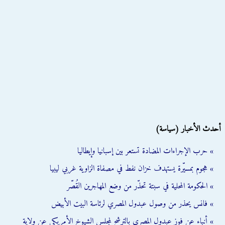
أحدث الأخبار (سياسة)
» حرب الإجراءات المضادة تستعر بين إسبانيا وإيطاليا
» هجوم بمسيّرة يستهدف خزان نفط في مصفاة الزاوية غربي ليبيا
» الحكومة المحلية في سبتة تحذّر من وضع المهاجرين القُصّر
» فانس يحذر من وصول عبدول المصري لرئاسة البيت الأبيض
» أنباء عن فوز عبدول المصري بالترشح لمجلس الشيوخ الأمريكي عن ولاية