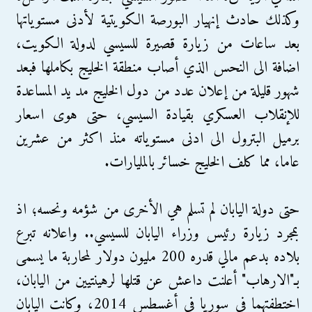
وكذلك حادث إنهيار البورصة الكويتية لأدنى مستوياتها
بعد ساعات من زيارة قصيرة للسيسي لدولة الكويت،
اضافة الى النحس الذي أصاب منطقة الخليج بكاملها فبعد
شهور قليلة من إعلان عدد من دول الخليج مد يد المساعدة
للإنقلاب العسكري بقيادة السيسي، حتى هوى اسعار
برميل البترول الى ادنى مستوياته منذ اكثر من عشرين
عاما، مما كلف الخليج خسائر بالمليارات.
حتى دولة اليابان لم تسلم هي الأخرى من شؤمه ونحسه؛ اذ
بمجرد زيارة رئيس وزراء اليابان للسيسي.. واعلانه تبرع
بلاده بدعم مالي قدره 200 مليون دوﻻر لمحاربة ما يسمى
بـ"اﻻرهاب" أعلنت داعش عن قتلها لرهينتيين من اليابان،
اختطفتهما في سوريا في أغسطس 2014، وكانت اليابان