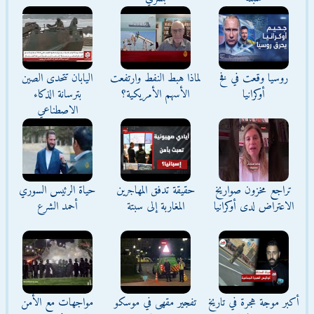
روسيا وقعت في فخ
لماذا هبط النفط وارتفعت
اليابان تتحدى الصين
أوكرانيا
الأسهم الأمريكية؟
بترسانة الذكاء
الاصطناعي
تراجع مخزون صواريخ
حقيقة تدفق المهاجرين
حياة الرئيس السوري
الاعتراض لدى أوكرانيا
المغاربة إلى سبتة
أحمد الشرع
أكبر موجة هجرة في تاريخ
تفجير مقهى في موسكو
مواجهات مع الأمن