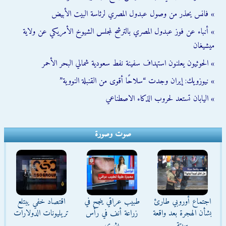
» فانس يحذر من وصول عبدول المصري لرئاسة البيت الأبيض
» أنباء عن فوز عبدول المصري بالترشح لمجلس الشيوخ الأمريكي عن ولاية
ميشيغان
» الحوثيون يعلنون استهداف سفينة نفط سعودية شمالي البحر الأحمر
» نيوزويك: إيران وجدت “سلاحًا أقوى من القنبلة النووية”
» اليابان تستعد لحروب الذكاء الاصطناعي
صوت وصورة
اجتماع أوروبي طارئ
طبيب عراقي ينجح في
اقتصاد خفي يبتلع
بشأن الهجرة بعد واقعة
زراعة أنف في رأس
تريليونات الدولارات
سبتة
بشري