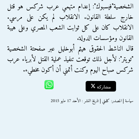
الشخصية"فيسبوك": إعدام متهمي عرب شركس هو قتل
خارج سلطة القانون. الانقلاب لم يكن على مرسي.
الانقلاب كان على كل ثوابت الشعب المصري وعلى هيبة
القانون ومؤسسات الدولة.
قال الناشط الحقوقى هيثم أبوخليل عبر صفحتة الشخصية
"تويتر": لأجل ذلك توقعت تنفيذ عملية القتل لأبرياء عرب
شركس صباح اليوم وكنت أتمني أن أكون مخطيء.
مشاركة
سياسة | المصدر: كلمتي | تاريخ النشر : الأحد 17 مايو 2015