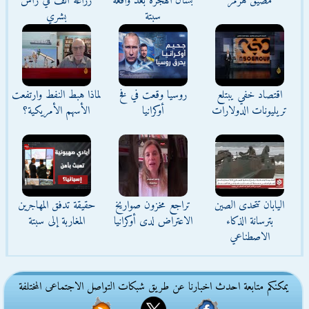
مضيق هرمز
بشأن الهجرة بعد واقعة
زراعة أنف في رأس
سبتة
بشري
اقتصاد خفي يبتلع
روسيا وقعت في فخ
لماذا هبط النفط وارتفعت
تريليونات الدولارات
أوكرانيا
الأسهم الأمريكية؟
اليابان تتحدى الصين
تراجع مخزون صواريخ
حقيقة تدفق المهاجرين
بترسانة الذكاء
الاعتراض لدى أوكرانيا
المغاربة إلى سبتة
الاصطناعي
يمكنكم متابعة احدث اخبارنا عن طريق شبكات التواصل الاجتماعى المختلفة