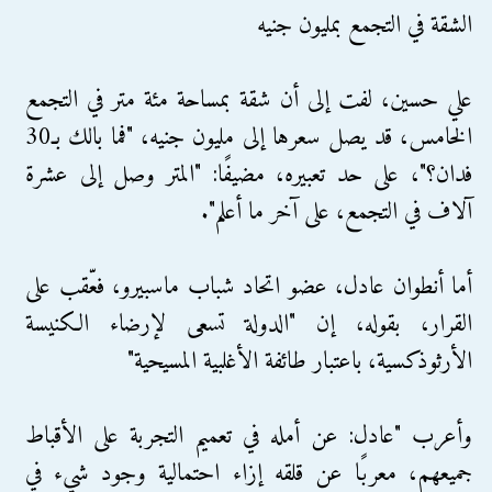
الشقة في التجمع بمليون جنيه
علي حسين، لفت إلى أن شقة بمساحة مئة متر في التجمع
الخامس، قد يصل سعرها إلى مليون جنيه، "فما بالك بـ30
فدان؟"، على حد تعبيره، مضيفًا: "المتر وصل إلى عشرة
آلاف في التجمع، على آخر ما أعلم".
أما أنطوان عادل، عضو اتحاد شباب ماسبيرو، فعّقب على
القرار، بقوله، إن "الدولة تسعى لإرضاء الكنيسة
الأرثوذكسية، باعتبار طائفة الأغلبية المسيحية"
وأعرب "عادل: عن أمله في تعميم التجربة على الأقباط
جميعهم، معربًا عن قلقه إزاء احتمالية وجود شيء في