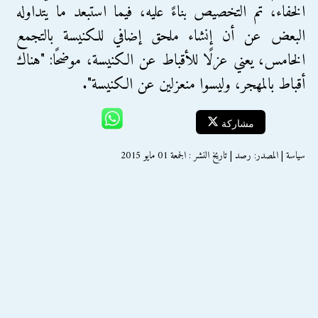
الخفاء، تم التخصيص بناءً عليه، فيما استبعد ما يتداوله
البعض عن أن إنشاء ملحق إضافي للكنيسة بالتجمع
الخامس، يعني عزلًا للأقباط عن الكنيسة، موضحًا: "هناك
أقباط بالمهجر، وليسوا منعزلين عن الكنيسة".
مشاركة
سياسة | المصدر: رصد | تاريخ النشر : الجمعة 01 مايو 2015