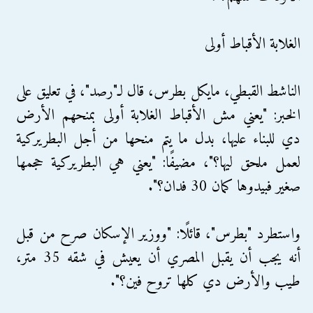
الغلابة الأقباط أولى
الناشط القبطي، مايكل بطرس، قال لـ"رصد"، في تعليق على
الخبر: "يعني مش الأقباط الغلابة أولى بمنحهم الأرض
دي للبناء عليها، بدل ما يتم منحها من أجل البطريركية
لعمل ملحق ليها؟"، مضيفًا: "يعني هي البطريركية حجمها
صغير فبيدوها كمان 30 فدان؟".
واستطرد "بطرس"، قائلًا: "ووزير الإسكان صرح من قبل
أنه يجب أن يقبل المصري أن يعيش في شقه 35 متر،
طيب والأرض دي كلها تروح فين؟".