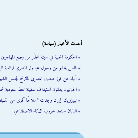
أحدث الأخبار (سياسة)
» الحكومة المحلية في سبتة تحذّر من وضع المهاجرين ال
» فانس يحذر من وصول عبدول المصري لرئاسة الب
» أنباء عن فوز عبدول المصري بالترشح لمجلس الشي
» الحوثيون يعلنون استهداف سفينة نفط سعودية شمال
» نيوزويك: إيران وجدت “سلاحًا أقوى من القنبلة 
» اليابان تستعد لحروب الذكاء الاصطناعي