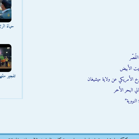
حياة الر
قُصّر
يت الأبيض
تفجير مقه
وخ الأمريكي عن ولاية ميشيغان
ي البحر الأحمر
النووية”