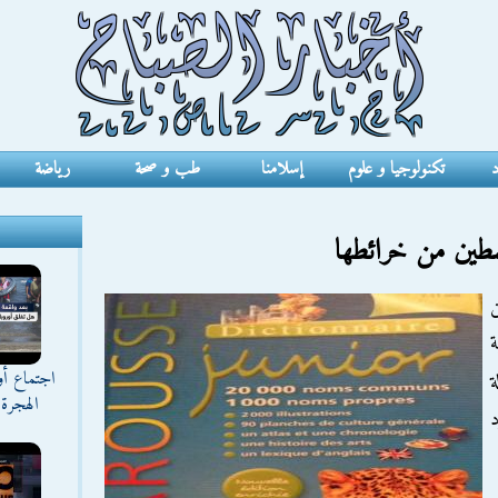
د
تكنولوجيا و علوم
إسلامنا
طب و صحة
رياضة
طين من خرائطها
اجتماع أ
ة
الهجرة 