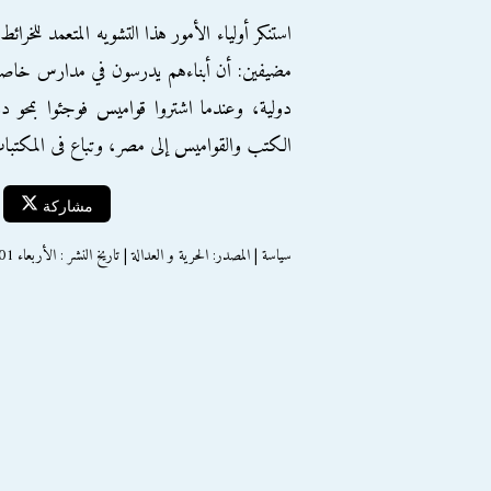
استنكر أولياء الأمور هذا التشويه المتعمد للخرائط
مضيفين: أن أبناءهم يدرسون في مدارس خاص
دولية، وعندما اشتروا قواميس فوجئوا بمحو د
الكتب والقواميس إلى مصر، وتباع فى المكتبات 
مشاركة
سياسة | المصدر: الحرية و العدالة | تاريخ النشر : الأربعاء 01 إبريل 2015