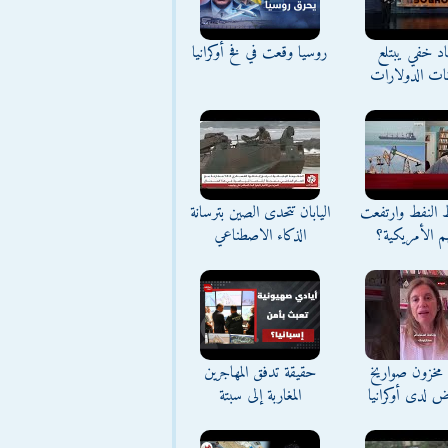
د خفي يبتلع
روسيا وقعت في فخ أوكرانيا
نات الدولارات
ط النفط وارتفعت
اليابان تتحدى الصين بترسانة
م الأمريكية؟
الذكاء الاصطناعي
مخزون صواريخ
حقيقة تدفق المهاجرين
ض لدى أوكرانيا
المغاربة إلى سبتة