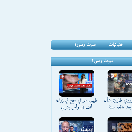
فضائيات
صوت وصورة
صوت وصورة
وروبي طارئ بشأن
طبيب عراقي ينجح في زراعة
بعد واقعة سبتة
أنف في رأس بشري