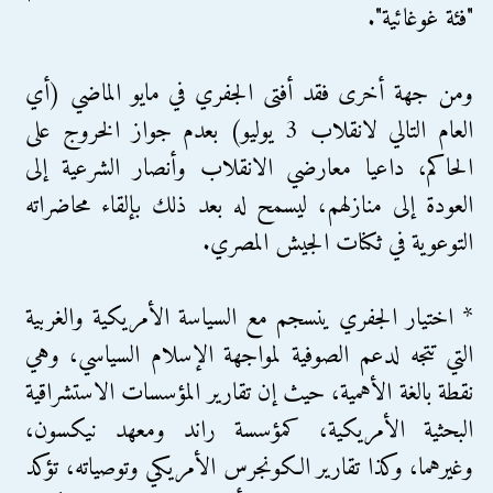
"فئة غوغائية".
ومن جهة أخرى فقد أفتى الجفري في مايو الماضي (أي
العام التالي لانقلاب 3 يوليو) بعدم جواز الخروج على
الحاكم، داعيا معارضي الانقلاب وأنصار الشرعية إلى
العودة إلى منازلهم، ليسمح له بعد ذلك بإلقاء محاضراته
التوعوية في ثكنات الجيش المصري.
* اختيار الجفري ينسجم مع السياسة الأمريكية والغربية
التي تتجه لدعم الصوفية لمواجهة الإسلام السياسي، وهي
نقطة بالغة الأهمية، حيث إن تقارير المؤسسات الاستشراقية
البحثية الأمريكية، كمؤسسة راند ومعهد نيكسون،
وغيرهما، وكذا تقارير الكونجرس الأمريكي وتوصياته، تؤكد