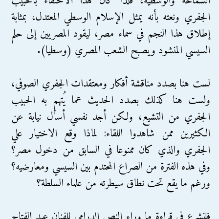
السماحة والوسطية، فلذا كان هذا الاحتفاء بالحبيب
الجفري ونعته بأنه يمثل الإسلام الوسطي المعتدل، بمثابة
إطلاق هذا النجم في سماء مصر، ليقود المصريين إلى حلم
السيسي المنشود ويصبح الشعب المصري (وسطيا).
لست هنا بصدد مناقشة أفكار ومعتقدات الجفري الصوفي،
ولست هنا كذلك بصدد الحديث عما يُتهم به الحبيب
الجفري من التشيع، ولكن أجد نفسي أسأل نيابة عن
الكثيرين ممن شاهدوا اللقاء: لماذا وقع الاختيار علي
الجفري والذي كان ممنوعا في السابق من دخول مصر؟
وفي هذه الفترة من الصراع المحتدم بين السيسي ومعارضيه؟
ورغم ما يقع تحت نطاق سيطرته من علماء السلطة؟
فلنشرع في قراءة ما وراء النص الدرامي للفنان عبد الفتاح