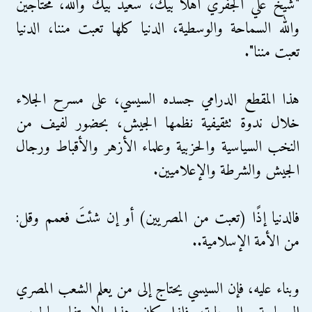
"شيخ علي الجفري أهلا بيك، سعيد بيك والله، محتاجين
والله السماحة والوسطية، الدنيا كلها تعبت مننا، الدنيا
تعبت مننا".
هذا المقطع الدرامي جسده السيسي، على مسرح الجلاء
خلال ندوة تثقيفية نظمها الجيش، بحضور لفيف من
النخب السياسية والحزبية وعلماء الأزهر والأقباط ورجال
الجيش والشرطة والإعلاميين.
فالدنيا إذًا (تعبت من المصريين) أو إن شئتَ فعمم وقل:
من الأمة الإسلامية..
وبناء عليه، فإن السيسي يحتاج إلى من يعلم الشعب المصري