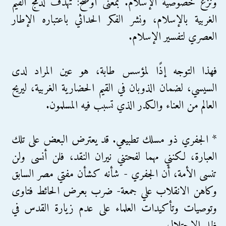
ونزع خصوصية الإسلام. بمعنى أوضح: تهدف لدمج القيم
الغربية بالإسلام، ونشر الفكر الحداثي باعتباره الإطار
العصري لتفسير الإسلام.
فهذا التوجه إذًا لمؤسس طابة، هو عين المراد لدى
السيسي، لضمان الذوبان في القيم الحضارية الغربية، ليريح
العالم من العناء والكدر الذي تسبب فيه المسلمون.
* الجفري ذو مسلك تطبيعي. قد يعترض البعض على تلك
العبارة، لكنني مهما لفحتني نيران النقد، فلن أنسى ولن
تنسى الأمة، أن الجفري - شأنه كشأن مفتي مصر السابق
وكاهن الانقلاب علي جمعة- ضرب بعرض الحائط فتاوى
وتوصيات وتأكيدات العلماء على عدم زيارة القدس في
ظل الاحتلال.