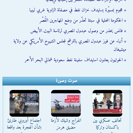
» هجوم بمسيّرة يستهدف خزان نفط في مصفاة الزاوية غربي ليبيا
» الحكومة المحلية في سبتة تحذّر من وضع المهاجرين القُصّر
» فانس يحذر من وصول عبدول المصري لرئاسة البيت الأبيض
» أنباء عن فوز عبدول المصري بالترشح لمجلس الشيوخ الأمريكي عن ولاية
ميشيغان
» الحوثيون يعلنون استهداف سفينة نفط سعودية شمالي البحر الأحمر
صوت وصورة
تحالف عسكري بين
انفراج وشيك لأزمة
اجتماع أوروبي طارئ
باكستان وتركيا
مضيق هرمز
بشأن الهجرة بعد واقعة