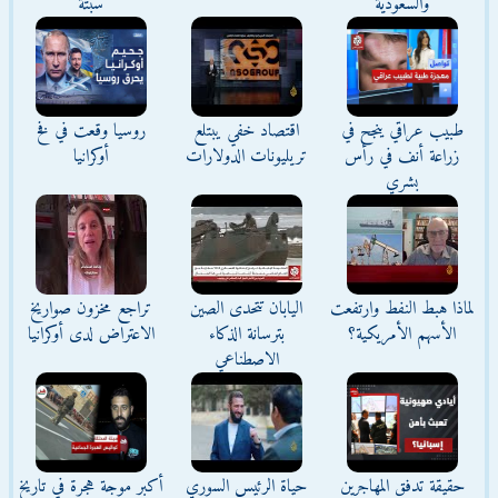
والسعودية
سبتة
طبيب عراقي ينجح في
اقتصاد خفي يبتلع
روسيا وقعت في فخ
زراعة أنف في رأس
تريليونات الدولارات
أوكرانيا
بشري
لماذا هبط النفط وارتفعت
اليابان تتحدى الصين
تراجع مخزون صواريخ
الأسهم الأمريكية؟
بترسانة الذكاء
الاعتراض لدى أوكرانيا
الاصطناعي
حقيقة تدفق المهاجرين
حياة الرئيس السوري
أكبر موجة هجرة في تاريخ