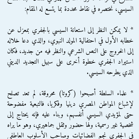
السيسي، نختصره في نقاط محددة بما يتسع له المقام:
* لا يمكن النظر إلى استعانة السيسي بالجفري بمعزل عن
خطابه الأول في احتفالية المولد النبوي، والذي دعا خلاله
إلى الخروج على النص الشرعي والنظر فيه من جديد، فكان
استيراد الجفري خطوة أخرى على سبيل التجديد الديني
الذي يطرحه السيسي.
* علماء السلطة أصبحوا (كروتا) محروقة، لم تعد تصلح
لإشباع المواطن المصري دينيا وفكريا، فالتبعية مفضوحة
حتى لمؤيدي السيسي أنفسهم، وبناء عليه فإنه يحتاج إلى
شخصية غير رسمية، ولها حضور وثقل جماهيري، وهو ما يراه
في الجفري نجم الفضائيات وصاحب الأسلوب العاطفي