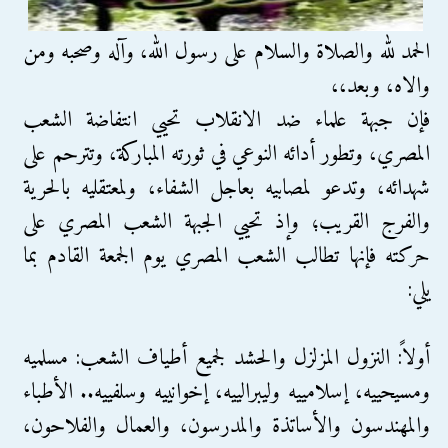
الحمد لله والصلاة والسلام على رسول الله، وآله وصحبه ومن
والاه، وبعد،،
فإن جبهة علماء ضد الانقلاب تحيي انتفاضة الشعب
المصري، وتطور أدائه النوعي في ثورته المباركة، وتترحم على
شهدائه، وتدعو لمصابيه بعاجل الشفاء، ولمعتقليه بالحرية
والفرج القريب؛ وإذ تحيي الجبهة الشعب المصري على
حركته فإنها تطالب الشعب المصري يوم الجمعة القادم بما
يلي:
أولاً: النزول المزلزل والحشد لجميع أطياف الشعب: مسلميه
ومسيحييه، إسلامييه وليبرالييه، إخوانييه وسلفييه.. الأطباء
والمهندسون والأساتذة والمدرسون، والعمال والفلاحون،