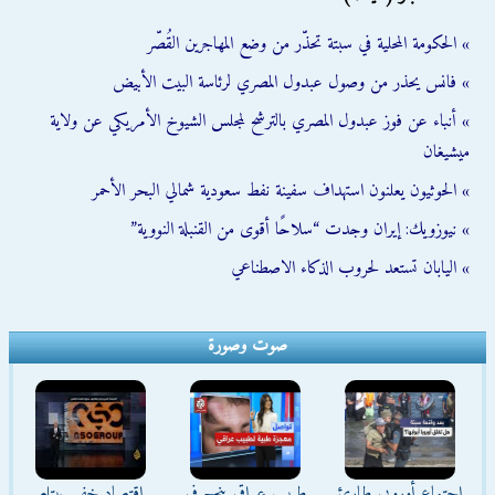
» الحكومة المحلية في سبتة تحذّر من وضع المهاجرين القُصّر
» فانس يحذر من وصول عبدول المصري لرئاسة البيت الأبيض
» أنباء عن فوز عبدول المصري بالترشح لمجلس الشيوخ الأمريكي عن ولاية
ميشيغان
» الحوثيون يعلنون استهداف سفينة نفط سعودية شمالي البحر الأحمر
» نيوزويك: إيران وجدت “سلاحًا أقوى من القنبلة النووية”
» اليابان تستعد لحروب الذكاء الاصطناعي
صوت وصورة
اجتماع أوروبي طارئ
طبيب عراقي ينجح في
اقتصاد خفي يبتلع