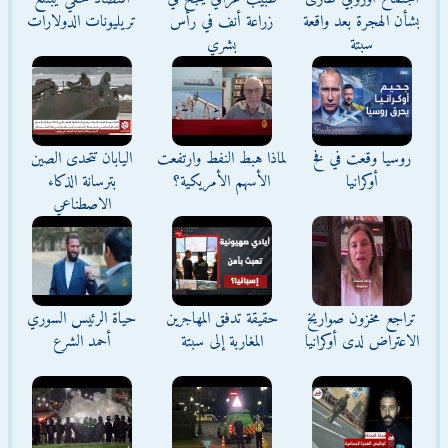
بشأن الهجرة بعد واقعة
زراعة أنف في رأس
تريليونات الدولارات
سبتة
بشري
روسيا وقعت في فخ
لماذا هبط النفط وارتفعت
اليابان تتحدى الصين
أوكرانيا
الأسهم الأمريكية؟
بترسانة الذكاء
الاصطناعي
تراجع مخزون صواريخ
حقيقة تدفق المهاجرين
حياة الرئيس السوري
الاعتراض لدى أوكرانيا
المغاربة إلى سبتة
أحمد الشرع