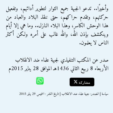
وأخيرًا.. تدعو الجبهة جميع الثوار لتطوير أدائهم، وتفعيل
حركتهم، وتقدم حراكهم، حتى ننقذ البلاد والعباد من
هذا الوحش الكاسر، وهذا البلاء النازل.. وما هي إلا أيام
وينكشف بإذن الله، والله غالب على أمره ولكن أكثر
الناس لا يعلمون.
صدر عن المكتب التنفيذي لجبهة علماء ضد الانقلاب
الأربعاء 8 ربيع الثاني 1436هـ الموافق 28 يناير 2015م
مشاركة
سياسة | المصدر: جبهة علماء ضد الانقلاب | تاريخ النشر : الخميس 29 يناير 2015