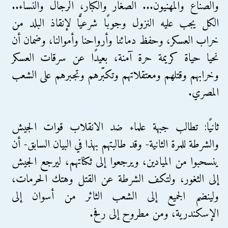
والصناع والمهنيون... الصغار والكبار، الرجال والنساء..
الكل يجب عليه النزول وجوبًا شرعيًّا لإنقاذ البلد من
خراب العسكر، وحفظ دمائنا وأرواحنا وأموالنا، وضمان أن
نحيا حياة كريمة حرة آمنة، بعيدًا عن سرقات العسكر
وخرابهم وقتلهم ومعتقلاتهم وتكبّرهم وتجبرهم على الشعب
المصري.
ثانيًا: تطالب جبهة علماء ضد الانقلاب قوات الجيش
والشرطة للمرة الثانية- وقد طالبتهم بهذا في البيان السابق- أن
ينسحبوا من الميادين، ويرجعوا إلى ثكناتهم، ليرجع الجيش
إلى الثغور، ولتكف الشرطة عن القتل وهتك الحرمات،
ولينضم الجميع إلى الشعب الثائر من أسوان إلى
الإسكندرية، ومن مطروح إلى رفح.