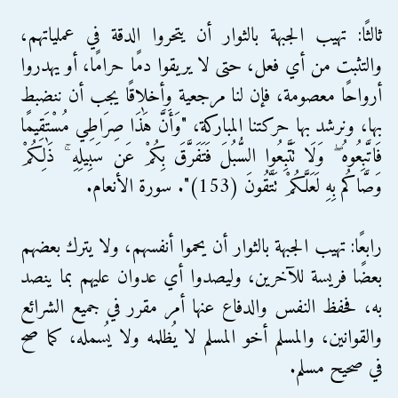
ثالثًا: تهيب الجبهة بالثوار أن يتحروا الدقة في عملياتهم،
والتثبت من أي فعل، حتى لا يريقوا دمًا حرامًا، أو يهدروا
أرواحًا معصومة، فإن لنا مرجعية وأخلاقًا يجب أن ننضبط
بها، ونرشد بها حركتنا المباركة، "وَأَنَّ هَٰذَا صِرَاطِي مُسْتَقِيمًا
فَاتَّبِعُوهُ ۖ وَلَا تَتَّبِعُوا السُّبُلَ فَتَفَرَّقَ بِكُمْ عَن سَبِيلِهِ ۚ ذَٰلِكُمْ
وَصَّاكُم بِهِ لَعَلَّكُمْ تَتَّقُونَ (153)". سورة الأنعام.
رابعًا: تهيب الجبهة بالثوار أن يحموا أنفسهم، ولا يترك بعضهم
بعضًا فريسة للآخرين، وليصدوا أي عدوان عليهم بما ينصد
به، فحفظ النفس والدفاع عنها أمر مقرر في جميع الشرائع
والقوانين، والمسلم أخو المسلم لا يُظلمه ولا يُسمله، كما صح
في صحيح مسلم.