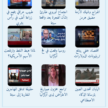
انفراج وشيك لأزمة
اجتماع أوروبي طارئ
طبيب عراقي ينجح في
مضيق هرمز
بشأن الهجرة بعد واقعة
زراعة أنف في رأس
سبتة
بشري
اقتصاد خفي يبتلع
روسيا وقعت في فخ
لماذا هبط النفط وارتفعت
تريليونات الدولارات
أوكرانيا
الأسهم الأمريكية؟
اليابان تتحدى الصين
تراجع مخزون صواريخ
حقيقة تدفق المهاجرين
بترسانة الذكاء
الاعتراض لدى أوكرانيا
المغاربة إلى سبتة
الاصطناعي