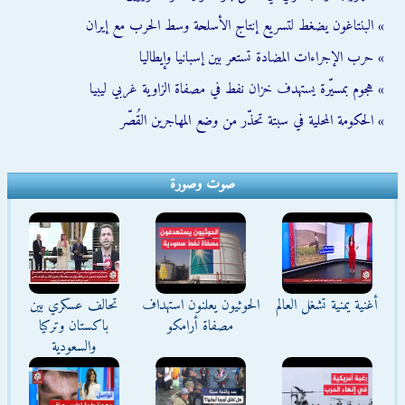
» البنتاغون يضغط لتسريع إنتاج الأسلحة وسط الحرب مع إيران
» حرب الإجراءات المضادة تستعر بين إسبانيا وإيطاليا
» هجوم بمسيّرة يستهدف خزان نفط في مصفاة الزاوية غربي ليبيا
» الحكومة المحلية في سبتة تحذّر من وضع المهاجرين القُصّر
صوت وصورة
أغنية يمنية تشغل العالم
الحوثيون يعلنون استهداف
تحالف عسكري بين
مصفاة أرامكو
باكستان وتركيا
والسعودية