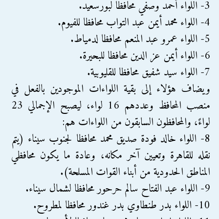
3- اللواء أحمد وصفي محافظًا لبورسعيد.
4- اللواء محمد أيمن عبد التواب محافظا للفيوم.
5- اللواء عمرو عبد المنعم محافظا لدمياط.
6- اللواء أيمن عز الدين محافظا للبحيرة.
7- اللواء سيد شفيق محافظا للقليوبية.
ويضاف هؤلاء إلى بقية اللواءات الموجودين بالفعل في
منصب المحافظ وعددهم 16 لواء، ليصبح الإجمالي 23
لواءً، والمحافظون السابقون من اللواءات هم:
8- اللواء خالد فودة صديق محمد محافظا لجنوب سيناء (يتم
نقله للقاهرة وتعيين آخر مكانه، وعادة ما يكون محافظي
المناطق الحدودية من أبناء القوات المسلحة).
9- اللواء عبد الفتاح سالم حرحور محافظا لشمال سيناء.
10- اللواء بدر طنطاوي بدر غندور محافظا لمطروح.