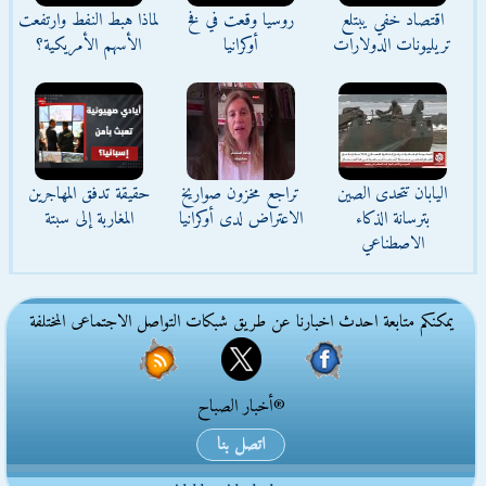
اقتصاد خفي يبتلع
روسيا وقعت في فخ
لماذا هبط النفط وارتفعت
تريليونات الدولارات
أوكرانيا
الأسهم الأمريكية؟
اليابان تتحدى الصين
تراجع مخزون صواريخ
حقيقة تدفق المهاجرين
بترسانة الذكاء
الاعتراض لدى أوكرانيا
المغاربة إلى سبتة
الاصطناعي
يمكنكم متابعة احدث اخبارنا عن طريق شبكات التواصل الاجتماعى المختلفة
®أخبار الصباح
اتصل بنا