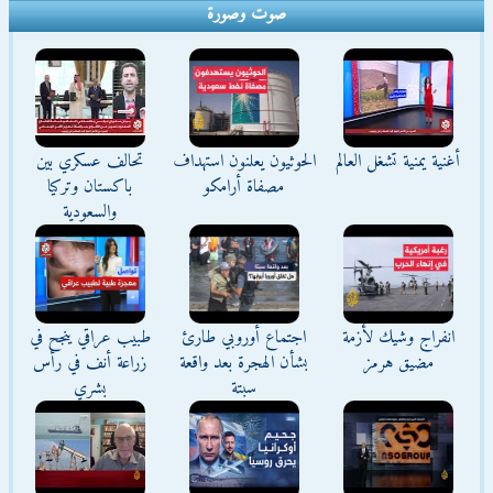
صوت وصورة
أغنية يمنية تشغل العالم
الحوثيون يعلنون استهداف
تحالف عسكري بين
مصفاة أرامكو
باكستان وتركيا
والسعودية
انفراج وشيك لأزمة
اجتماع أوروبي طارئ
طبيب عراقي ينجح في
مضيق هرمز
بشأن الهجرة بعد واقعة
زراعة أنف في رأس
سبتة
بشري