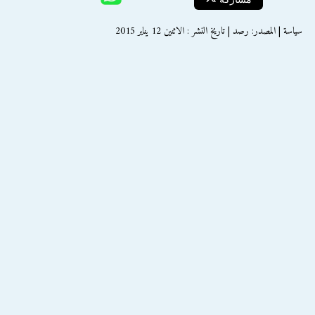
سياسة | المصدر: رصد | تاريخ النشر : الاثنين 12 يناير 2015