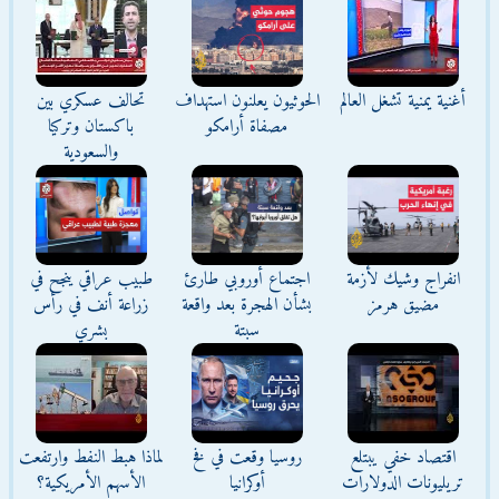
أغنية يمنية تشغل العالم
الحوثيون يعلنون استهداف
تحالف عسكري بين
مصفاة أرامكو
باكستان وتركيا
والسعودية
انفراج وشيك لأزمة
اجتماع أوروبي طارئ
طبيب عراقي ينجح في
مضيق هرمز
بشأن الهجرة بعد واقعة
زراعة أنف في رأس
سبتة
بشري
اقتصاد خفي يبتلع
روسيا وقعت في فخ
لماذا هبط النفط وارتفعت
تريليونات الدولارات
أوكرانيا
الأسهم الأمريكية؟