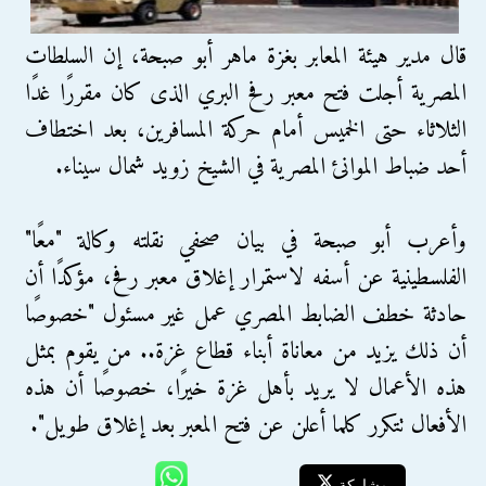
قال مدير هيئة المعابر بغزة ماهر أبو صبحة، إن السلطات
المصرية أجلت فتح معبر رفح البري الذى كان مقررًا غدًا
الثلاثاء حتى الخميس أمام حركة المسافرين، بعد اختطاف
أحد ضباط الموانئ المصرية في الشيخ زويد شمال سيناء.
وأعرب أبو صبحة في بيان صحفي نقلته وكالة "معًا"
الفلسطينية عن أسفه لاستمرار إغلاق معبر رفح، مؤكدًا أن
حادثة خطف الضابط المصري عمل غير مسئول "خصوصًا
أن ذلك يزيد من معاناة أبناء قطاع غزة.. من يقوم بمثل
هذه الأعمال لا يريد بأهل غزة خيرًا، خصوصًا أن هذه
الأفعال تتكرر كلما أعلن عن فتح المعبر بعد إغلاق طويل".
مشاركة