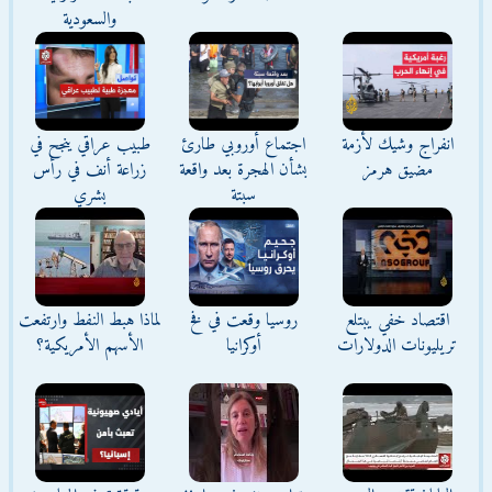
والسعودية
انفراج وشيك لأزمة
اجتماع أوروبي طارئ
طبيب عراقي ينجح في
مضيق هرمز
بشأن الهجرة بعد واقعة
زراعة أنف في رأس
سبتة
بشري
اقتصاد خفي يبتلع
روسيا وقعت في فخ
لماذا هبط النفط وارتفعت
تريليونات الدولارات
أوكرانيا
الأسهم الأمريكية؟