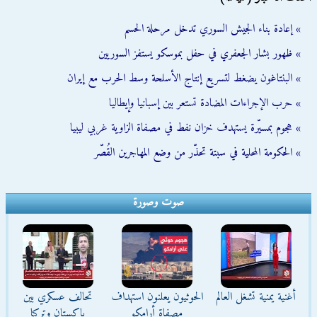
» إعادة بناء الجيش السوري تدخل مرحلة الحسم
» ظهور بشار الجعفري في حفل بموسكو يستفز السوريين
» البنتاغون يضغط لتسريع إنتاج الأسلحة وسط الحرب مع إيران
» حرب الإجراءات المضادة تستعر بين إسبانيا وإيطاليا
» هجوم بمسيّرة يستهدف خزان نفط في مصفاة الزاوية غربي ليبيا
» الحكومة المحلية في سبتة تحذّر من وضع المهاجرين القُصّر
صوت وصورة
أغنية يمنية تشغل العالم
الحوثيون يعلنون استهداف
تحالف عسكري بين
مصفاة أرامكو
باكستان وتركيا