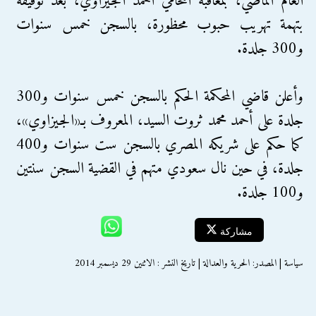
العام الماضي، بمعاقبة المحامي أحمد الجيزاوي، بعد توقيفه
بتهمة تهريب حبوب محظورة، بالسجن خمس سنوات
و300 جلدة.
وأعلن قاضي المحكمة الحكم بالسجن خمس سنوات و300
جلدة على أحمد محمد ثروت السيد، المعروف بـ«الجيزاوي»،
كما حكم على شريكه المصري بالسجن ست سنوات و400
جلدة، في حين نال سعودي متهم في القضية السجن سنتين
و100 جلدة.
مشاركة
سياسة | المصدر: الحرية والعدالة | تاريخ النشر : الاثنين 29 ديسمبر 2014