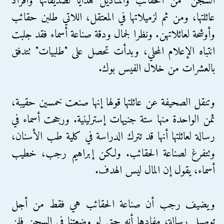
السجن" من الحقائب والمناديل هدايا لصديقاتها وأفراد
عائلتها، ومن ثم لزميلاتها في المعتقل، اللاتي طلبن حقائب
وأوشحة لعائلاتهن. ونظرا لجمال ودقة صناعة أسماء فقد جلبت
انتباه الإعلام المحلي، وبدأت تحصل على "طلبيات" تتدفق
بالعشرات من خلال الفيس بوك.
وتنقل الصحيفة عن عائلتها قولها إنها صنعت خمسين حقيبة،
ثمن الواحدة منها ستة جنيهات إسترلينية. ورجحت أسماء في
رسالة لعائلتها أنها قد تترك الدراسة في كلية طب الأسنان،
وتتفرغ لصناعة الحقائب. ولكن إبراهيم رجب، خطيب
أسماء، يقول إن المال ليس الهدف.
ويضيف رجب أن صناعة الحقائب هي فقط من أجل
توصيل رسالة، مفادها أنه حتى لو وضعتنا في السجن فلن