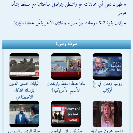
» طهران تنفي أي محادثات مع واشنطن وتواصل مباحثاتها مع مسقط بشأن
هرمز
» زلزال بقوة 5.2 درجات يهزّ مصر.. والهلال الأحمر يفعّل خطة الطوارئ
صوت وصورة
روسيا وقعت في فخ
لماذا هبط النفط وارتفعت
اليابان تتحدى الصين
أوكرانيا
الأسهم الأمريكية؟
بترسانة الذكاء
الاصطناعي
تراجع مخزون صواريخ
حقيقة تدفق المهاجرين
حياة الرئيس السوري