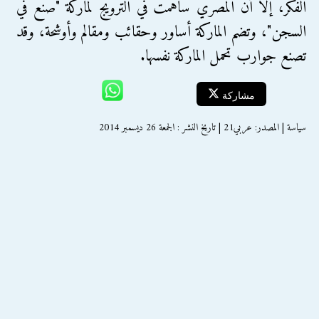
الفكر، إلا أن المصري ساهمت في الترويج لماركة "صنع في
السجن"، وتضم الماركة أساور وحقائب ومقالم وأوشحة، وقد
تصنع جوارب تحمل الماركة نفسها.
مشاركة
سياسة | المصدر: عربي21 | تاريخ النشر : الجمعة 26 ديسمبر 2014