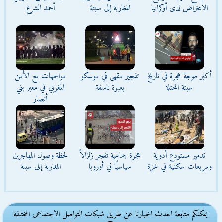
الاعتراض لدى أوكرانيا
المغاربة إلى سبتة
أحمد الشرع
أكبر موجة هجرة في تاريخ
تفجير مقهى في موسكو
مواجهات مع الأمن
سبتة المحتلة
بعبوة ناسفة
المغربي في معبر بني
أنصار
تدمير مستودع أدوية
هجرة جماعية تفجر زلزالاً
لحظة وصول المهاجرين
ومربعات سكنية في غزة
سياسيًا في أوروبا
المغاربة إلى سبتة
يمكنكم متابعة احدث اخبارنا عن طريق شبكات التواصل الاجتماعى المختلفة