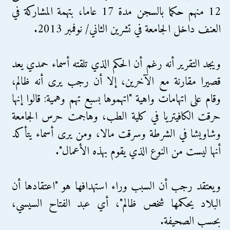
12 منهم حكما بالسجن مدة 17 عاما، بتهمة المشاركة في
العنف داخل الجامعة في تشرين الثاني/ نوفمبر 2013.
ويجد التقرير أنه رغم أن الحكم الذي تلقته أسماء حمدي يعد
قصيرا مقارنة مع الآخرين، إلا أن رجب يرى أنه ظالم،
وقام على اتهامات واهية "اتهموها بسبع تهم وهمية: قالوا إنها
حرقت الكافيتريا في كلية الطب، وهاجمت حرس الجامعة
وشاويشا في الشرطة وسرقت مالا، ومن يرى أسماء يتأكد
أنها ليست من النوع الذي يقوم بهذه الأعمال".
ويعتقد رجب أن السبب وراء استهدافها هو "اعتقادها أن
البلاد يحكمها شخص ظالم"، أي عبد الفتاح السيسي،
بحسب الصحيفة.