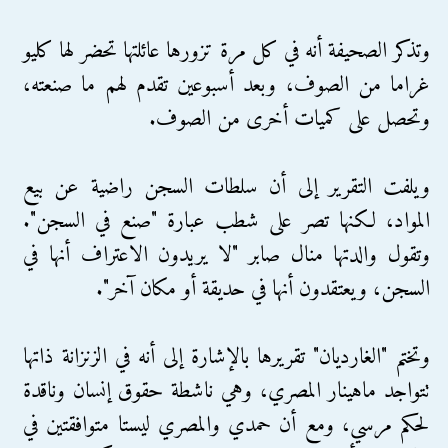
وتذكر الصحيفة أنه في كل مرة تزورها عائلتها تحضر لها كليو
غراما من الصوف، وبعد أسبوعين تقدم لهم ما صنعته،
وتحصل على كميات أخرى من الصوف.
ويلفت التقرير إلى أن سلطات السجن راضية عن بيع
المواد، لكنها تصر على شطب عبارة "صنع في السجن".
وتقول والدتها منال صابر "لا يريدون الاعتراف أنها في
السجن، ويعتقدون أنها في حديقة أو مكان آخر".
وتختم "الغارديان" تقريرها بالإشارة إلى أنه في الزنزانة ذاتها
تتواجد ماهينار المصري، وهي ناشطة حقوق إنسان وناقدة
لحكم مرسي، ومع أن حمدي والمصري ليستا متوافقتين في