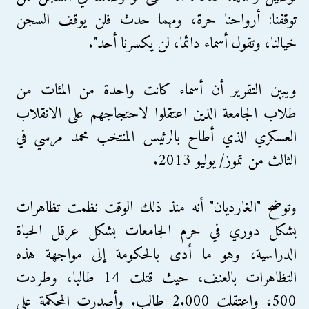
توقفنا: أرواحنا حرة، ومهما حدث فلن يوقف السجن
خيالنا، وتقول أسماء دائما، لن يكسرنا أحد".
ويبين التقرير أن أسماء كانت واحدة من المئات من
طلاب الجامعة الذين اعتقلوا لاحتجاجهم على الانقلاب
العسكري الذي أطاح بالرئيس المنتخب محمد مرسي في
الثالث من تموز/ يوليو 2013.
وتوضح "الغارديان" أنه منذ ذلك الوقت نظمت تظاهرات
بشكل دوري في حرم الجامعات بشكل عرقل الحياة
الدراسية، وهو ما أدى بالحكومة إلى مواجهة هذه
التظاهرات بالعنف، حيث قتلت 14 طالبا، وطردت
500، واعتقلت 2.000 طالب. وأصدرت المحكمة على