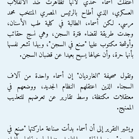
اعتقلت أسماء حمدي لأنها تظاهرت ضد الانقلاب
العسكري، الذي أطاح بالرئيس المصري المنتخب محمد
مرسي. لكن أسماء، الطالبة في كلية طب الأسنان،
وجدت طريقة لقضاء فترة السجن، وهي نسج حقائب
وأوشحة مكتوب عليها "صنع في السجن"، وبهذا تشعر نفسها
بأنها حرة، وأن خيالها يسبح بعيدا عن قضبان السجن.
وتقول صحيفة "الغارديان" إن أسماء واحدة من آلاف
السجناء الذين اعتقلهم النظام الجديد، ووضعهم في
معتقلات مكتظة، وسط تقارير عن تعرضهم للتعذيب
الممنهج.
ويشير التقرير إلى أن أسماء بدأت صناعة ماركتها "صنع في