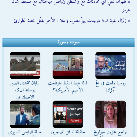
» طهران تنفي أي محادثات مع واشنطن وتواصل مباحثاتها مع مسقط بشأن
هرمز
» زلزال بقوة 5.2 درجات يهزّ مصر.. والهلال الأحمر يفعّل خطة الطوارئ
صوت وصورة
روسيا وقعت في فخ
لماذا هبط النفط وارتفعت
اليابان تتحدى الصين
أوكرانيا
الأسهم الأمريكية؟
بترسانة الذكاء
الاصطناعي
تراجع مخزون صواريخ
حقيقة تدفق المهاجرين
حياة الرئيس السوري