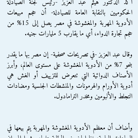
أكد الدكتور هيثم عبد العزيز -رئيس لجنة الصيادلة
الحكوميين بالنقابة العامة للصيادلة- أن حجم مبيعات
الأدوية المهربة والمغشوشة في مصر يصل إلى 15% من
حجم تجارة الدواء، أي ما يقارب 5 مليارات جنيه.
وقال عبد العزيز -في تصريحات صحفية- إن مصر بها ما يقدر
بنحو 7% من الأدوية المغشوشة على مستوى العالم، وأبرز
الأصناف الدوائية التي تتعرض للتزييف أو الغش هي
أدوية الأورام والهرمونات والمنشطات الجنسية ومضادات
التجلط والألبومين ومخدر الترامادول.
وأضاف أن معظم الأدوية المغشوشة والمهربة يتم بيعها في