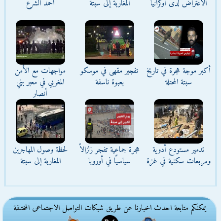
الاعتراض لدى أوكرانيا
المغاربة إلى سبتة
أحمد الشرع
أكبر موجة هجرة في تاريخ
تفجير مقهى في موسكو
مواجهات مع الأمن
سبتة المحتلة
بعبوة ناسفة
المغربي في معبر بني
أنصار
تدمير مستودع أدوية
هجرة جماعية تفجر زلزالاً
لحظة وصول المهاجرين
ومربعات سكنية في غزة
سياسيًا في أوروبا
المغاربة إلى سبتة
يمكنكم متابعة احدث اخبارنا عن طريق شبكات التواصل الاجتماعى المختلفة