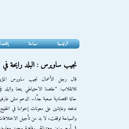
الرئيسية
سياسة
إقتصا
نجيب ساويرس : البلد رايحة في د
قال رجل الأعمال نجيب ساويرس المؤيد
للانقلاب: “خلصنا الاحتياطي بتعنا والبلد ف
حالة اقتصادية صعبة جدًّا.. الدعم مش عارفي
ندفعه وعايشين على معونات إخواننا في الخليج
والسياحة توقفت، لا بد من تأجيل الاختلافا
3 أربع سنين معندناش رفاهية وجود معارض