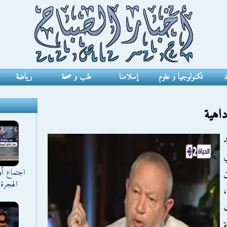
د
تكنولوجيا و علوم
إسلامنا
طب و صحة
رياضة
اهية
ي
اجتماع أ
ن
الهجرة 
،
ت
ة