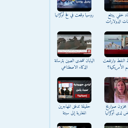
د خفي يبتلع
روسيا وقعت في فخ أوكرانيا
نات الدولارات
ط النفط وارتفعت
اليابان تتحدى الصين بترسانة
م الأمريكية؟
الذكاء الاصطناعي
مخزون صواريخ
حقيقة تدفق المهاجرين
ض لدى أوكرانيا
المغاربة إلى سبتة