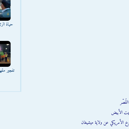
حياة الر
تفجير مقه
قُصّر
يت الأبيض
وخ الأمريكي عن ولاية ميشيغان