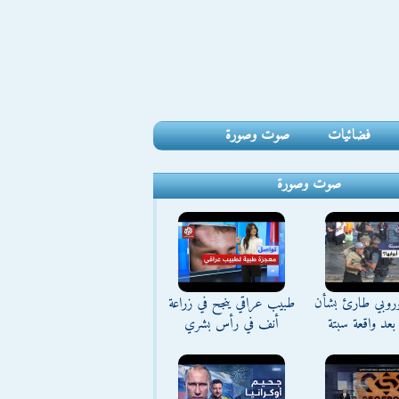
فضائيات
صوت وصورة
صوت وصورة
وروبي طارئ بشأن
طبيب عراقي ينجح في زراعة
بعد واقعة سبتة
أنف في رأس بشري