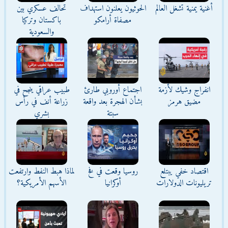
أغنية يمنية تشغل العالم
الحوثيون يعلنون استهداف
تحالف عسكري بين
مصفاة أرامكو
باكستان وتركيا
والسعودية
انفراج وشيك لأزمة
اجتماع أوروبي طارئ
طبيب عراقي ينجح في
مضيق هرمز
بشأن الهجرة بعد واقعة
زراعة أنف في رأس
سبتة
بشري
اقتصاد خفي يبتلع
روسيا وقعت في فخ
لماذا هبط النفط وارتفعت
تريليونات الدولارات
أوكرانيا
الأسهم الأمريكية؟