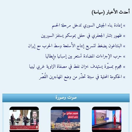
أحدث الأخبار (سياسة)
» إعادة بناء الجيش السوري تدخل مرحلة الحسم
» ظهور بشار الجعفري في حفل بموسكو يستفز السوريين
» البنتاغون يضغط لتسريع إنتاج الأسلحة وسط الحرب مع إيران
» حرب الإجراءات المضادة تستعر بين إسبانيا وإيطاليا
» هجوم بمسيّرة يستهدف خزان نفط في مصفاة الزاوية غربي ليبيا
» الحكومة المحلية في سبتة تحذّر من وضع المهاجرين القُصّر
صوت وصورة