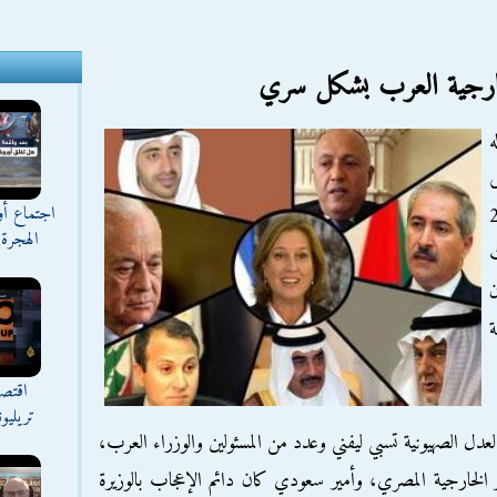
لخارجية العرب بشكل سري
ه
اجتماع أ
ارة استغرقت 24
الهجرة 
ن
اقتصا
تريليو
دل الصهيونية تسبي ليفني وعدد من المسئولين والوزراء العرب،
ير الخارجية المصري، وأمير سعودي كان دائم الإعجاب بالوزيرة