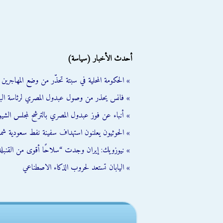
أحدث الأخبار (سياسة)
» الحكومة المحلية في سبتة تحذّر من وضع المهاجرين ال
» فانس يحذر من وصول عبدول المصري لرئاسة الب
» أنباء عن فوز عبدول المصري بالترشح لمجلس الشي
» الحوثيون يعلنون استهداف سفينة نفط سعودية شمال
» نيوزويك: إيران وجدت “سلاحًا أقوى من القنبلة 
» اليابان تستعد لحروب الذكاء الاصطناعي