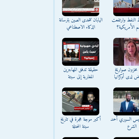
ط النفط وارتفعت
اليابان تتحدى الصين بترسانة
م الأمريكية؟
الذكاء الاصطناعي
مخزون صواريخ
حقيقة تدفق المهاجرين
ض لدى أوكرانيا
المغاربة إلى سبتة
ئيس السوري أحمد
أكبر موجة هجرة في تاريخ
الشرع
سبتة المحتلة