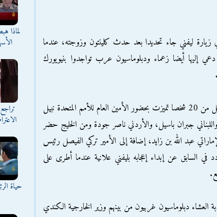
لماذا هب
ي زيارة ليفني جاء تحديدا بعد حدث كلينتون وزوجته، عندما
الأسه
عي إليها أيضا زعماء ودبلوماسيون عرب تواجدوا بنيويورك
مأدبة العشاء المغلقة التي ضمت بحسب الموقع أقل من 20 شخصا تميزت بحضور الأمين العام للأمم المتحدة نبيل
تراجع 
الاعترا
اللبناني جبران باسيل، والأردني ناصر جودة ومن الخليج حضر
ماراتي عبد الله بن زايد، إضافة إلى الأمير تركي الفيصل رئيس
د في السابق عن إبداء إعجابه بليفني علانية عندما أطرى على
ع.
حياة الر
ة العشاء دبلوماسيون غربيون من بينهم وزير الخارجية الكندي