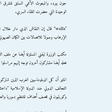
جون بيرد، والمبعوث الأممي السابق للشرق ا
الوحيدة التي حضرت اللقاء السري.
"walla” قال إن النقاش الذي دار خلال
الإرهاب وصولا للاتصالات بين الكيان الصهيوني
مكتب الوزيرة ليفني المسئولة أيضا عن ملف ال
فعله أيضا مشاركون آخرون توجه إليهم مراسلوا ا
المثير أن كل الدبلوماسيين العرب الذين شاركوا ا
التحالف الدولي ضد الدولة الإسلامية "داعش
وكويتيون في قصف أهداف للتنظيم بسوريا والع