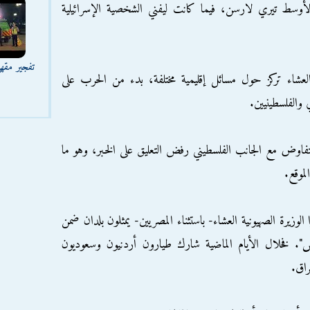
لأوسط تيري لارسن، فيما كانت ليفني الشخصية الإسرائيلية
تفجير مقه
 العشاء تركز حول مسائل إقليمية مختلفة، بدء من الحرب على
 والفلسطينيين.
تفاوض مع الجانب الفلسطيني رفض التعليق على الخبر، وهو ما
لموقع.
لوزيرة الصهيونية العشاء- باستثناء المصريين- يمثلون بلدان ضمن
". فخلال الأيام الماضية شارك طيارون أردنيون وسعوديون
راق.