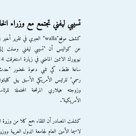
تسيبي ليفني تجتمع مع وزراء ا
كشف موقع"walla” العبري في تقرير أخير ل
عن كواليس أن "تسيبي ليفني وصلت إلى
نيويورك الاثنين الماضي في زي
ساعة فقط، كي تلبي دعوة لحضور "حدث
رسمي" للرئيس الأمريكي الأسبق بيل كلينتو
وزوجته هيلاري المرشحة المحتملة للرئاسة
الأمريكية".
كشفت المصادر أن اللقاء جمع كلا من وزيرة الع
ﻻسيما الأمين العام لجامعة الدول العربية ووز