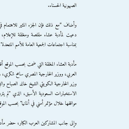
الصهيونية الحسناء.
وأضاف ”مع ذلك فإن الجزء المثير للاهتمام ف
دعيت لمأدبة عشاء مقلصة ومغلقة للإعلام، د
بمناسبة اجتماعات الجمعية العامة للأمم المتحدة".
العربي، ووزير الخارجية المصري سامح شكري، و
وزير الخارجية الكويتي الشيخ خالد الصباح والإ
الاستخبارات السعودية الأسبق، الذي "لم يترد
مواقفها خلال مؤتمر أمني في ألمانيا" بحسب الموق
وإلى جانب المشاركين العرب الكبار، حضر مأدب