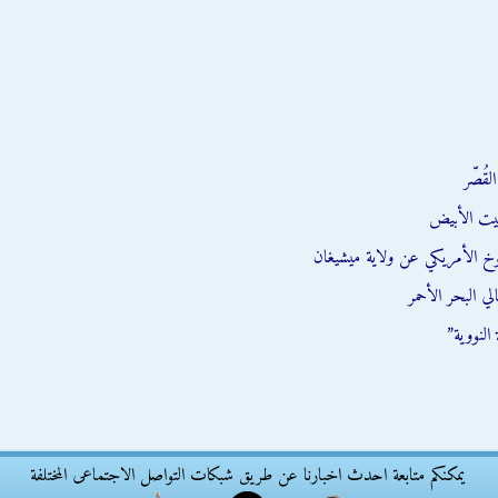
قُصّر
يت الأبيض
وخ الأمريكي عن ولاية ميشيغان
ي البحر الأحمر
النووية”
يمكنكم متابعة احدث اخبارنا عن طريق شبكات التواصل الاجتماعى المختلفة