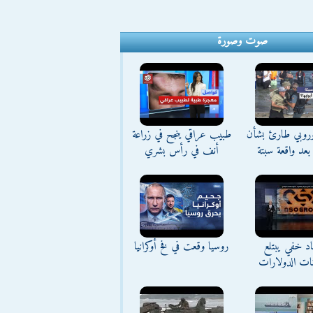
صوت وصورة
وروبي طارئ بشأن
طبيب عراقي ينجح في زراعة
بعد واقعة سبتة
أنف في رأس بشري
د خفي يبتلع
روسيا وقعت في فخ أوكرانيا
نات الدولارات