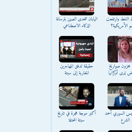
ط النفط وارتفعت
اليابان تتحدى الصين بترسانة
م الأمريكية؟
الذكاء الاصطناعي
مخزون صواريخ
حقيقة تدفق المهاجرين
ض لدى أوكرانيا
المغاربة إلى سبتة
ئيس السوري أحمد
أكبر موجة هجرة في تاريخ
الشرع
سبتة المحتلة