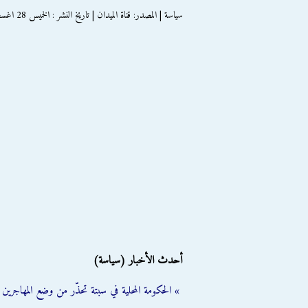
سياسة | المصدر: قناة الميدان | تاريخ النشر : الخميس 28 اغسطس 2014
أحدث الأخبار (سياسة)
» الحكومة المحلية في سبتة تحذّر من وضع المهاجرين ال