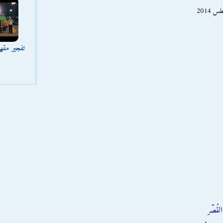
تفجير مقه
قُصّر