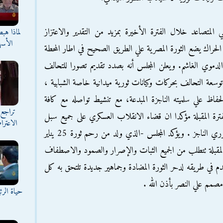
ي المتصاعد خلال الفترة الأخيرة بمزيد من التقدير والاعتزاز
لماذا هب
الأسه
 الحراك يضع الثورة المصرية علي الطريق الصحيح في اطار المحطة
لدموي الغاشم. ويعلن المجلس أنه بصدد تقديم تصورا للتحالف
عة التحالف بحركات وكيانات ثورية ميدانية خاصة الشبابية ،
حفاظ علي سلميته الناجزة المبدعة، مع تنشيط تواصله مع كافة
تراجع 
ترة المقبلة مؤكدا ان قضاء الانقلاب العسكري على جميع سبل
الاعترا
العمل السياسي في مصر لن يلغيها الا العمل الثوري الناجز . ويؤكد المجلس -الذي ولد من رحم ثورة 25 يناير
المقبلة تتطلب من الجميع الثبات والإصرار والصمود والاصطفاف
تقدم في طريقه لدحر الثورة المضادة وجماهير جديدة تلتحق به كل
صمم علي النصر بأذن الله .
حياة الر