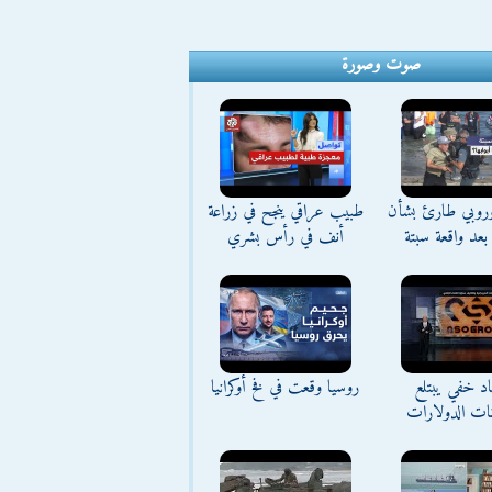
صوت وصورة
وروبي طارئ بشأن
طبيب عراقي ينجح في زراعة
بعد واقعة سبتة
أنف في رأس بشري
د خفي يبتلع
روسيا وقعت في فخ أوكرانيا
نات الدولارات