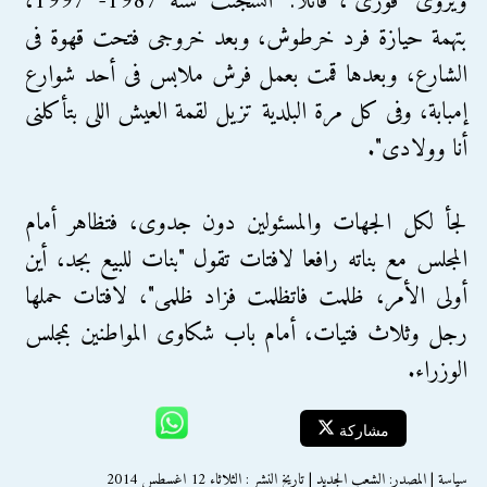
ويروى "فوزى"، قائلا: "اتسجنت سنة 1987- 1997،
بتهمة حيازة فرد خرطوش، وبعد خروجى فتحت قهوة فى
الشارع، وبعدها قمت بعمل فرش ملابس فى أحد شوارع
إمبابة، وفى كل مرة البلدية تزيل لقمة العيش اللى بتأكلنى
أنا وولادى".
لجأ لكل الجهات والمسئولين دون جدوى، فتظاهر أمام
المجلس مع بناته رافعا لافتات تقول "بنات للبيع بجد، أين
أولى الأمر، ظلمت فاتظلمت فزاد ظلمى"، لافتات حملها
رجل وثلاث فتيات، أمام باب شكاوى المواطنين بمجلس
الوزراء.
مشاركة
سياسة | المصدر: الشعب الجديد | تاريخ النشر : الثلاثاء 12 اغسطس 2014