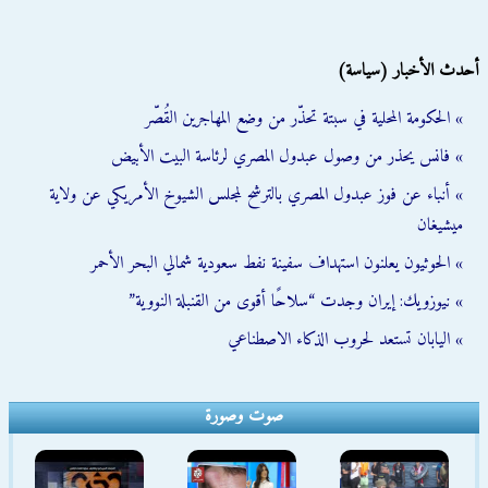
أحدث الأخبار (سياسة)
» الحكومة المحلية في سبتة تحذّر من وضع المهاجرين القُصّر
» فانس يحذر من وصول عبدول المصري لرئاسة البيت الأبيض
» أنباء عن فوز عبدول المصري بالترشح لمجلس الشيوخ الأمريكي عن ولاية
ميشيغان
» الحوثيون يعلنون استهداف سفينة نفط سعودية شمالي البحر الأحمر
» نيوزويك: إيران وجدت “سلاحًا أقوى من القنبلة النووية”
» اليابان تستعد لحروب الذكاء الاصطناعي
صوت وصورة