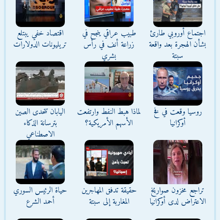
اجتماع أوروبي طارئ
طبيب عراقي ينجح في
اقتصاد خفي يبتلع
بشأن الهجرة بعد واقعة
زراعة أنف في رأس
تريليونات الدولارات
سبتة
بشري
روسيا وقعت في فخ
لماذا هبط النفط وارتفعت
اليابان تتحدى الصين
أوكرانيا
الأسهم الأمريكية؟
بترسانة الذكاء
الاصطناعي
تراجع مخزون صواريخ
حقيقة تدفق المهاجرين
حياة الرئيس السوري
الاعتراض لدى أوكرانيا
المغاربة إلى سبتة
أحمد الشرع