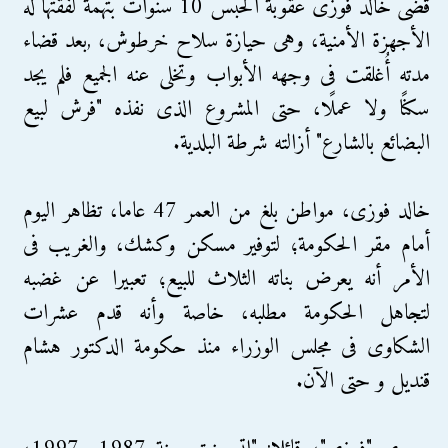
قضى خالد فوزى عقوبة الحبس 10 سنوات بتهمة لفقتها له
الأجهزة الأمنية، وهى حيازة سلاح خرطوش، ,بعد قضاء
مدته أُغلقت فى وجهه الأبواب وتخلى عنه الجميع فلم يجد
سكنًا ولا عملًا، حتى المشروع الذى نفذه "فرش لبيع
البضائع بالشارع" أزالته شرطة البلدية.
خالد فوزى، مواطن بلغ من العمر 47 عاما، تظاهر اليوم
أمام مقر الحكومة؛ لتوفير مسكن وكشك، والغريب فى
الأمر أنه يعرض بناته الثلاث للبيع؛ تعبيرا عن غضبه
لتجاهل الحكومة مطلبه، خاصة وأنه قدم عشرات
الشكاوى فى مجلس الوزراء منذ حكومة الدكتور هشام
قنديل و حتى الآن.