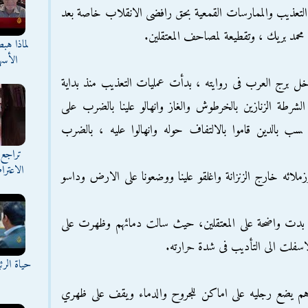
التعذيب والممارسات القمعية بحق رافضى الانقلاب خاصة بعد
ط محمد بريك ، وتقطيعة لمصاحف المعتقلين.
لماذا هب
الأسه
اخل برج العرب فى روايته ، بدأت عمليات التعذيب منذ بداية
لشرطة الزنازين ﺑﺎﻟﺨﺮﻃﻮﺵ ﻭﺍﻟﻐﺎﺯ ﻭﺍﻧﻬﺎﻟﻮ علينا ﺑﺎﻟﻀﺮﺏ ﻋﻠﻰ
ﺐ ﺑﺎﻟﺪﻳﻦ قاموا ﺑﺎﻻﻟﺘﻔﺎﻑ ﺣﻮﻟﻪ ﻭﺍﻧﻬﺎﻟﻮا ﻋﻠﻴﻪ ، ﺑﺎﻟﻀﺮﺏ
تراجع 
الاعترا
لائه خارج الزنزانة واغلقو علينا ووضعونا على الارض وداسو
يب بدت واضحة على المعتقلين، حيث سالت دمائهم وظهرت على
اسفلت الى التأديب فى شدة حرارته.
حياة الر
 يضع رجليه على اماكن للجروح والدماء ويقف على ظهري