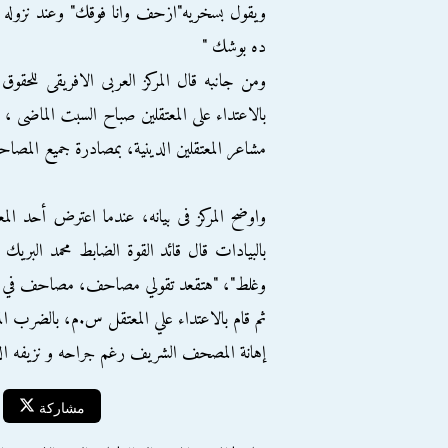
ويقول بسخريه"ازحف وانا فوقك" وعند نزوله 
ده بوشك "
ومن جانبه قال المركز العربى الافريقى للح
بالاعتداء على المعتقلين صباح السبت الماضى ،
مشاعر المعتقلين الدينية، بمصادرة جميع المصا
واوضح المركز فى بيانه، عندما اعترض أحد الم
بالبيادات قال قائد القوة الضابط محمد البر
وغلط"، "هتقعد تقولي مصاحف، مصاحف في ست
ثم قام بالاعتداء علي المعتقل س.م، بالضرب ال
إهانة المصحف الشريف رغم جراحه و نزيفه الذى
مشاركة