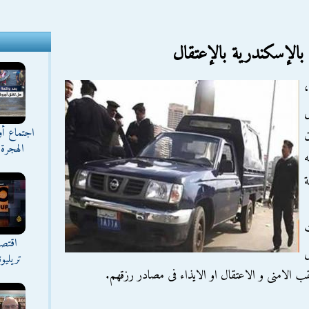
 بالإسكندرية بالإعتقال
،
اجتماع أ
ن
الهجرة 
ه
ة
اقتصا
ل
تريليو
عقب الامنى و الاعتقال او الايذاء فى مصادر رزقهم.