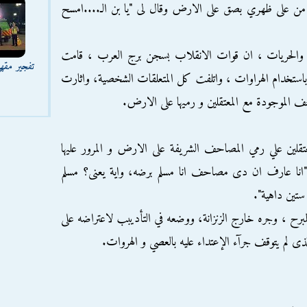
من على ظهري بصق على الارض وقال لى "يا بن الـ....امسح
قوق والحريات ، ان قوات الانقلاب بسجن برج العرب ، قامت
تفجير مقه
 باستخدام الهراوات ، واتلفت كل المتعلقات الشخصية، واثارت
حف الموجودة مع المعتقلين و رميها على اﻻرض.
عتقلين علي رمي المصاحف الشريفة على الارض و المرور عليها
يك "انا عارف ان دى مصاحف انا مسلم برضه، واية يعنى؟ مسلم
ين داهية".
مبرح ، وجره خارج الزنزانة، ووضعه في التأديبب لاعتراضه على
 لم يتوقف جرآء الإعتداء عليه بالعصي و الهروات.