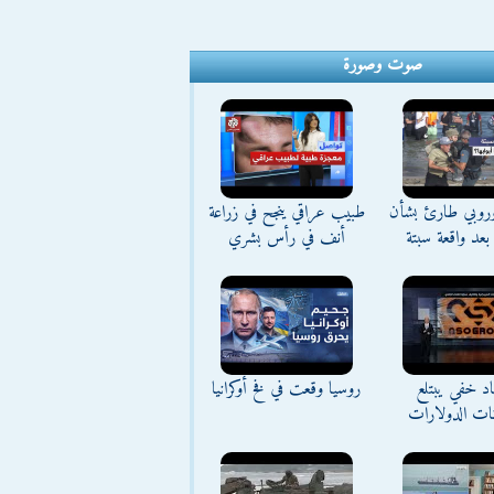
صوت وصورة
وروبي طارئ بشأن
طبيب عراقي ينجح في زراعة
بعد واقعة سبتة
أنف في رأس بشري
د خفي يبتلع
روسيا وقعت في فخ أوكرانيا
نات الدولارات