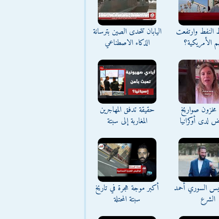
ط النفط وارتفعت
اليابان تتحدى الصين بترسانة
م الأمريكية؟
الذكاء الاصطناعي
مخزون صواريخ
حقيقة تدفق المهاجرين
ض لدى أوكرانيا
المغاربة إلى سبتة
ئيس السوري أحمد
أكبر موجة هجرة في تاريخ
الشرع
سبتة المحتلة