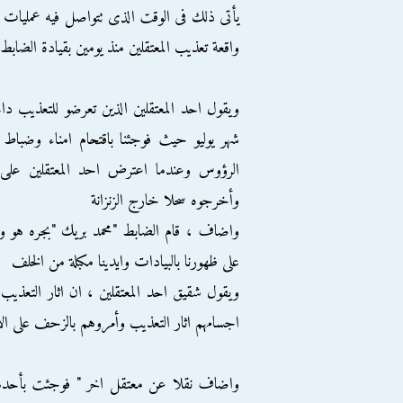
يأتى ذلك فى الوقت الذى تتواصل فيه عمليات 
واقعة تعذيب المعتقلين منذ يومين بقيادة الضاب
ويقول احد المعتقلين الذين تعرضو للتعذيب د
شهر يوليو حيث فوجئنا باقتحام امناء وضباط ا
ﺍﻟﺮﺅﻭﺱ وﻋﻨﺪﻣﺎ ﺍﻋﺘﺮﺽ ﺍﺣﺪ المعتقلين ﻋﻠﻰ ﺴ
ﻭﺃﺧﺮﺟﻮﻩ سحلا ﺧﺎﺭﺝ ﺍﻟﺰﻧﺰﺍﻧﺔ
واضاف ، قام الضابط "محمد بريك "بجره هو وزم
على ظهورنا بالبيادات وايدينا مكبلة من الخلف
ويقول شقيق احد المعتقلين ، ان اثار التعذ
اجسامهم اثار التعذيب وأمروهم بالزحف على ال
واضاف نقلا عن معتقل اخر " فوجئت بأحدهم