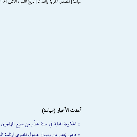
سياسة | المصدر: الحرية والعدالة | تاريخ النشر : الاثنين 04 اغسطس 2014
أحدث الأخبار (سياسة)
» الحكومة المحلية في سبتة تحذّر من وضع المهاجرين ال
» فانس يحذر من وصول عبدول المصري لرئاسة الب