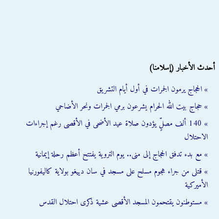
أحدث الأخبار (إسلامنا)
» الحجاج يرمون الجمرات في أول أيام التشريق
» حجاج بيت الله الحرام يشرعون برمي الجمرات ونحر الأضاحي
» 140 ألف مصلٍّ يؤدون صلاة عيد الأضحى في الأقصى رغم إجراءات
الاحتلال
» مع بدء تدفق الحجاج إلى منى.. يوم التروية يفتتح أعظم رحلة إيمانية
» قتلى من جراء هجوم مسلح على مسجد في سان دييغو بولاية كاليفورنيا
الأميركية
» مستوطنون يقتحمون المسجد الأقصى عشية ذكرى احتلال القدس