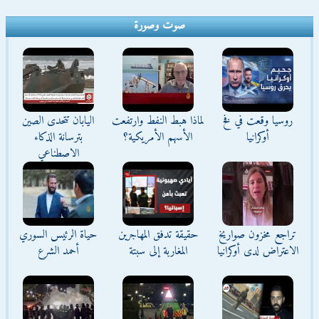
صوت وصورة
روسيا وقعت في فخ
لماذا هبط النفط وارتفعت
اليابان تتحدى الصين
أوكرانيا
الأسهم الأمريكية؟
بترسانة الذكاء
الاصطناعي
تراجع مخزون صواريخ
حقيقة تدفق المهاجرين
حياة الرئيس السوري
الاعتراض لدى أوكرانيا
المغاربة إلى سبتة
أحمد الشرع