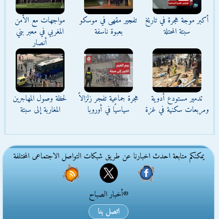
أكبر موجة هجرة في تاريخ
تفجير مقهى في موسكو
مواجهات مع الأمن
سبتة المحتلة
بعبوة ناسفة
المغربي في معبر بني
أنصار
تدمير مستودع أدوية
هجرة جماعية تفجر زلزالاً
لحظة وصول المهاجرين
ومربعات سكنية في غزة
سياسيًا في أوروبا
المغاربة إلى سبتة
يمكنكم متابعة احدث اخبارنا عن طريق شبكات التواصل الاجتماعى المختلفة
®أخبار الصباح
اتصل بنا