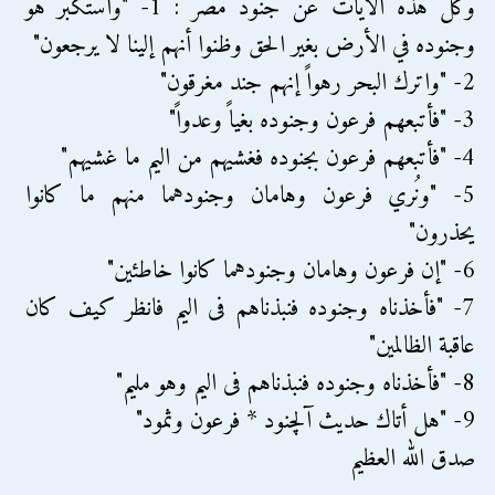
وكل هذه الآيات عن جنود مصر : 1- "واستكبر هو
وجنوده في الأرض بغير الحق وظنوا أنهم إلينا لا يرجعون"
2- "واترك البحر رهواً إنهم جند مغرقون"
3- "فأتبعهم فرعون وجنوده بغياً وعدواً"
4- "فأتبعهم فرعون بجنوده فغشيهم من اليم ما غشيهم"
5- "ونُري فرعون وهامان وجنودهما منهم ما كانوا
يحذرون"
6- "إن فرعون وهامان وجنودهما كانوا خاطئين"
7- "فأخذناه وجنوده فنبذناهم فى اليم فانظر كيف كان
عاقبة الظالمين"
8- "فأخذناه وجنوده فنبذناهم فى اليم وهو مليم"
9- "هل أتاك حديث آلچنود * فرعون وثمود"
صدق الله العظيم