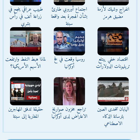
انفراج وشيك لأزمة
اجتماع أوروبي طارئ
طبيب عراقي ينجح في
مضيق هرمز
بشأن الهجرة بعد واقعة
زراعة أنف في رأس
سبتة
بشري
اقتصاد خفي يبتلع
روسيا وقعت في فخ
لماذا هبط النفط وارتفعت
تريليونات الدولارات
أوكرانيا
الأسهم الأمريكية؟
اليابان تتحدى الصين
تراجع مخزون صواريخ
حقيقة تدفق المهاجرين
بترسانة الذكاء
الاعتراض لدى أوكرانيا
المغاربة إلى سبتة
الاصطناعي