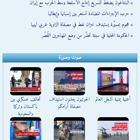
» البنتاغون يضغط لتسريع إنتاج الأسلحة وسط الحرب مع إيران
» حرب الإجراءات المضادة تستعر بين إسبانيا وإيطاليا
» هجوم بمسيّرة يستهدف خزان نفط في مصفاة الزاوية غربي ليبيا
» الحكومة المحلية في سبتة تحذّر من وضع المهاجرين القُصّر
صوت وصورة
أغنية يمنية تشغل العالم
الحوثيون يعلنون استهداف
تحالف عسكري بين
مصفاة أرامكو
باكستان وتركيا
والسعودية