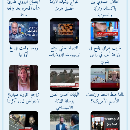
تحالف عسكري بين
انفراج وشيك لأزمة
اجتماع أوروبي طارئ
باكستان وتركيا
مضيق هرمز
بشأن الهجرة بعد واقعة
والسعودية
سبتة
طبيب عراقي ينجح في
اقتصاد خفي يبتلع
روسيا وقعت في فخ
زراعة أنف في رأس
تريليونات الدولارات
أوكرانيا
بشري
لماذا هبط النفط وارتفعت
اليابان تتحدى الصين
تراجع مخزون صواريخ
الأسهم الأمريكية؟
بترسانة الذكاء
الاعتراض لدى أوكرانيا
الاصطناعي