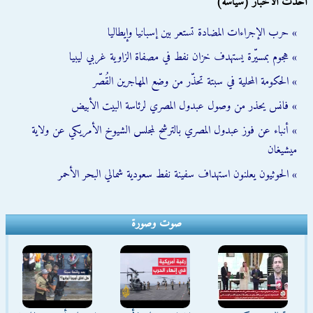
أحدث الأخبار (سياسة)
» حرب الإجراءات المضادة تستعر بين إسبانيا وإيطاليا
» هجوم بمسيّرة يستهدف خزان نفط في مصفاة الزاوية غربي ليبيا
» الحكومة المحلية في سبتة تحذّر من وضع المهاجرين القُصّر
» فانس يحذر من وصول عبدول المصري لرئاسة البيت الأبيض
» أنباء عن فوز عبدول المصري بالترشح لمجلس الشيوخ الأمريكي عن ولاية
ميشيغان
» الحوثيون يعلنون استهداف سفينة نفط سعودية شمالي البحر الأحمر
صوت وصورة