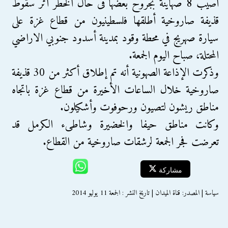
أصيب 8 صهاينة بجروح بعضها فى حال الخطر اثر سقوط
قذيفة صاروخية أطلقها فلسطينيون من قطاع غزة على
سيارة صهريج في محطة وقود بمدينة أسدود جنوبي الاراضي
المحتلة، صباح اليوم الجمعة.
وذكرت الإذاعة الصهونية أنه تم إطلاق أكثر من 30 قذيفة
صاروخية خلال الساعات الأخيرة من قطاع غزة باتجاه
مناطق ريشون لتصيون ورحوفوت وأشكيلون.
وكانت مناطق حيفا والخضيرة وشاطىء الكرمل قد
تعرضت فجر الجمعة لرشقات صاروخية من القطاع.
مشاركة
سياسة | المصدر: قناة الميدان | تاريخ النشر : الجمعة 11 يوليو 2014