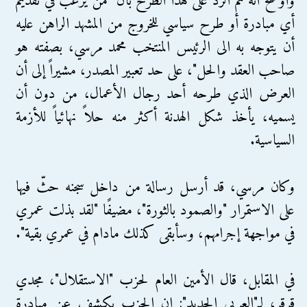
وأوضح أنه تم الرد على هذا الطرح بأن "من يرغب في تقديم
أي مبادرة أو طرح سياسي للخروج من المشهد الراهن عليه
أن يتوجه به الى الرئيس المنتخب محمد مرسي، بصفته هو
صاحب العقد والحل"، على حد تعبير المصدر، مشيراً إلى أن
العرض الذي طرحه أحد رجال الأعمال، من دون أن
يسميه، يأخذ شكل الهدنة أكثر منه حلاً نهائياً للأزمة
السياسية.
وكان مرسي، قد أرسل رسالة من داخل سجنه حثّ فيها
على الاستمرار "والصمود بالثورة"، مضيفًا "لقد بذلت عمري
في مواجهة إجرامهم، وسأبقى كذلك مادام في عمري بقية".
في المقابل، قال الأمين العام لحزب "الاستقلال"، مجدي
قرقر، لـ"العربي الجديد": إن الحزب يكشف عن مبادرة