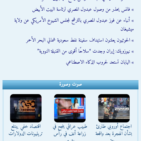
» فانس يحذر من وصول عبدول المصري لرئاسة البيت الأبيض
» أنباء عن فوز عبدول المصري بالترشح لمجلس الشيوخ الأمريكي عن ولاية
ميشيغان
» الحوثيون يعلنون استهداف سفينة نفط سعودية شمالي البحر الأحمر
» نيوزويك: إيران وجدت “سلاحًا أقوى من القنبلة النووية”
» اليابان تستعد لحروب الذكاء الاصطناعي
صوت وصورة
اجتماع أوروبي طارئ
طبيب عراقي ينجح في
اقتصاد خفي يبتلع
بشأن الهجرة بعد واقعة
زراعة أنف في رأس
تريليونات الدولارات