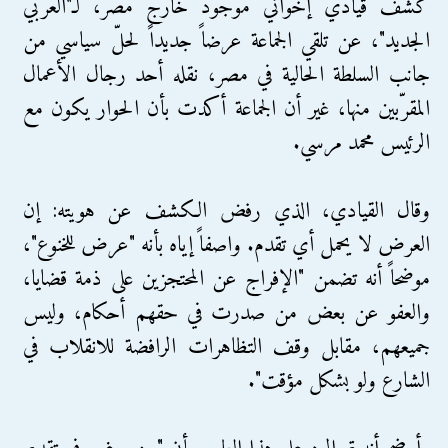
كشف قيادي إخواني موجود خارج مصر، لـ"العربي
الجديد"، عن تلقي الجماعة عرضاً جديداً لحلّ سياسي من
جانب السلطة الحالية في مصر، نقله أحد رجال الأعمال
المقرّبين منها، غير أن الجماعة أكدت بأن الحوار يكون مع
الرئيس محمد مرسي.
وقال القيادي، الذي رفض الكشف عن هويته: إن
العرض لا يحمل أي تقدم. واصفاً إياه بأنه "عرض للخنوع"،
موضحاً أنه تضمن "الإفراج عن المحتجزين على ذمة قضايا،
والعفو عن بعض من صدرت في حقهم أحكام، وليس
جميعهم، مقابل وقف التظاهرات الرافضة للانقلاب في
الشارع ولو بشكل مؤقت".