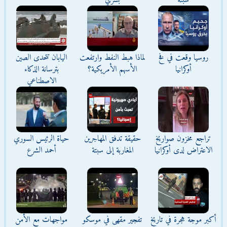
سبتة
بشري
روسيا وقعت في فخ
لماذا هبط النفط وارتفعت
اليابان تتحدى الصين
أوكرانيا
الأسهم الأمريكية؟
بترسانة الذكاء
الاصطناعي
تراجع مخزون صواريخ
حقيقة تدفق المهاجرين
حياة الرئيس السوري
الاعتراض لدى أوكرانيا
المغاربة إلى سبتة
أحمد الشرع
أكبر موجة هجرة في تاريخ
تفجير مقهى في موسكو
مواجهات مع الأمن