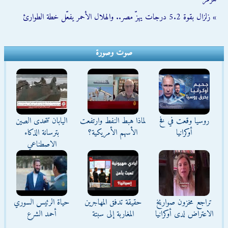
» زلزال بقوة 5.2 درجات يهزّ مصر.. والهلال الأحمر يفعّل خطة الطوارئ
صوت وصورة
روسيا وقعت في فخ
لماذا هبط النفط وارتفعت
اليابان تتحدى الصين
أوكرانيا
الأسهم الأمريكية؟
بترسانة الذكاء
الاصطناعي
تراجع مخزون صواريخ
حقيقة تدفق المهاجرين
حياة الرئيس السوري
الاعتراض لدى أوكرانيا
المغاربة إلى سبتة
أحمد الشرع