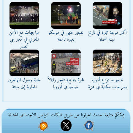
أكبر موجة هجرة في تاريخ
تفجير مقهى في موسكو
مواجهات مع الأمن
سبتة المحتلة
بعبوة ناسفة
المغربي في معبر بني
أنصار
تدمير مستودع أدوية
هجرة جماعية تفجر زلزالاً
لحظة وصول المهاجرين
ومربعات سكنية في غزة
سياسيًا في أوروبا
المغاربة إلى سبتة
يمكنكم متابعة احدث اخبارنا عن طريق شبكات التواصل الاجتماعى المختلفة