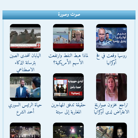
صوت وصورة
روسيا وقعت في فخ
لماذا هبط النفط وارتفعت
اليابان تتحدى الصين
أوكرانيا
الأسهم الأمريكية؟
بترسانة الذكاء
الاصطناعي
تراجع مخزون صواريخ
حقيقة تدفق المهاجرين
حياة الرئيس السوري
الاعتراض لدى أوكرانيا
المغاربة إلى سبتة
أحمد الشرع