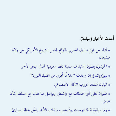
أحدث الأخبار (سياسة)
» أنباء عن فوز عبدول المصري بالترشح لمجلس الشيوخ الأمريكي عن ولاية
ميشيغان
» الحوثيون يعلنون استهداف سفينة نفط سعودية شمالي البحر الأحمر
» نيوزويك: إيران وجدت “سلاحًا أقوى من القنبلة النووية”
» اليابان تستعد لحروب الذكاء الاصطناعي
» طهران تنفي أي محادثات مع واشنطن وتواصل مباحثاتها مع مسقط بشأن
هرمز
» زلزال بقوة 5.2 درجات يهزّ مصر.. والهلال الأحمر يفعّل خطة الطوارئ