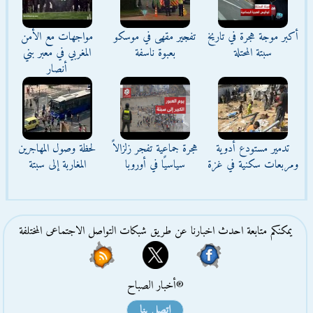
أكبر موجة هجرة في تاريخ
تفجير مقهى في موسكو
مواجهات مع الأمن
سبتة المحتلة
بعبوة ناسفة
المغربي في معبر بني
أنصار
تدمير مستودع أدوية
هجرة جماعية تفجر زلزالاً
لحظة وصول المهاجرين
ومربعات سكنية في غزة
سياسيًا في أوروبا
المغاربة إلى سبتة
يمكنكم متابعة احدث اخبارنا عن طريق شبكات التواصل الاجتماعى المختلفة
®أخبار الصباح
اتصل بنا