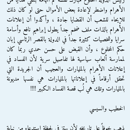
رئيس الدولة المخلوع مبارك نفسه تم اتهامه بتلقي هدايا من
الأهرام واضطر لإعادة بعض الأموال حتى لو كان ذلك
للإيحاء للشعب أن القضايا جادة ، وأكدوا أن إعلانات
الأهرام بالذات ملف ضخم جداً يطول إبراهيم نافع وأسامة
سرايا وشخصيات كثيرة جداً في الدولة بالقصر الرئاسي إبان
حكم المخلوع ، وأن القبض على حسن حمدي ربما كان
لممارسة ألعاب سياسية لها تفاصيل سرية لأن الفساد في
إعلانات الأهرام بالمليارات والعجيب أن الجريدة التي
تحقق أرقاماً في إعلاناتها بالمليارات هي نفسها مديونة
بالمليارات وتلك هي لُب قصة الفساد الكبير !!!!
الخطيب والسيسي
ذهب خوفاً على تاريخه لأن يهتز في لحظة استدعاء من نيابة