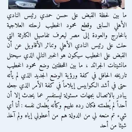
ما بين لحظة القبض على حسن حمدي رئيس النادي
الأهلي السابق وقطع محمود الخطيب لرحلته العلاجية
بالخارج والعودة إلى مصر ليعرف تفاصيل الكارثة التي
حلت على رئيس النادي الأهلي وتناثر الأقاويل عن أن
القبض على الخطيب سيكون هو الخبر التالي الذي سيحتل
مانشيتات الجرائد ، ما بين اللحظتين وضع محمود الخطيب
تاريخه الحافل في كفة ورؤية الوضع الجديد الذي لم يأته
حتى في أشد الكوابيس إيلاماً في كفة الأمر الذي جعله
يبادر بالاتصال بجهات مسئولة ليستفسر عما يحدث إلا أن
أحداً لم يُطمئنه فكان رده عليهم وكأنه يُطمئن نفسه : أنا أي
شيء تم منحه لي من الدولة هم من أعطوني إياه ولم آخذ
شيئا من أحد