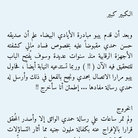
الكبير كبير
وبعد أن قدم بيبو مبادرة الأيادي البيضاء علم أن صديقه
حسن حمدي مقبوضاً عليه بخصوص فساد مالي كشفته
الأجهزة الرقابية منذ سنوات عديدة وسوف يُفتح الباب
للتحقيق فيه الآن ( !! ) وربما تستدعيه النيابة أيضاً ، فحاول
بيبو مرارا الاتصال بحمدي ونجح بالفعل في ذلك وأرسل له
حمدي رسالة مفادها ... إطمئن أنا سأخرج !!
الخروج
ولم تمر ساعات علي رسالة حمدي الواثق إلا وأصدر المُحقق
قرارا بالإفراج عنه بكفالة مليون جنيه مما أثار التساؤلات