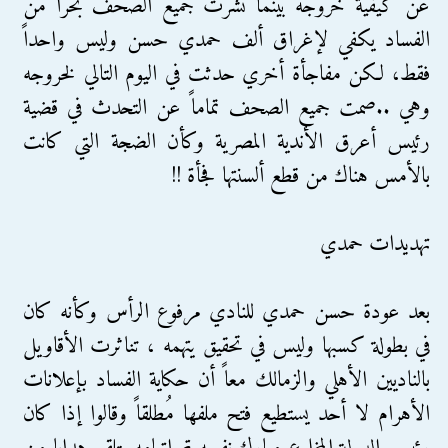
عن كيفية خروجه بينما نشرت جميع الصحف بحراً من
الفساد يكفي لإغراق ألف حمدي حسن وليس واحداً
فقط، لكن مفاجأة أخري حدثت في اليوم التالي لخروجه
وهي ..صمت جميع الصحف تماماً عن التحدث في قضية
رئيس أعرق الأندية المصرية وكأن الضجة التي كانت
بالأمس هناك من قطع ألسنتها فجأة !!
تهديدات حمدي
بعد عودة حسن حمدي للنادي مرفوع الرأس وكأنه كان
في بطولة كسبها وليس في تحقيق يتهمه ، تناثرت الأقاويل
بالناديين الأهلي والزمالك معاً أن حكاية الفساد بإعلانات
الأهرام لا أحد يستطيع فتح ملفها مُطلقاً وقالوا إذا كان