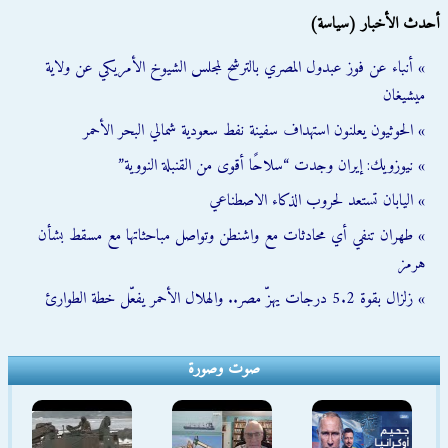
أحدث الأخبار (سياسة)
» أنباء عن فوز عبدول المصري بالترشح لمجلس الشيوخ الأمريكي عن ولاية
ميشيغان
» الحوثيون يعلنون استهداف سفينة نفط سعودية شمالي البحر الأحمر
» نيوزويك: إيران وجدت “سلاحًا أقوى من القنبلة النووية”
» اليابان تستعد لحروب الذكاء الاصطناعي
» طهران تنفي أي محادثات مع واشنطن وتواصل مباحثاتها مع مسقط بشأن
هرمز
» زلزال بقوة 5.2 درجات يهزّ مصر.. والهلال الأحمر يفعّل خطة الطوارئ
صوت وصورة