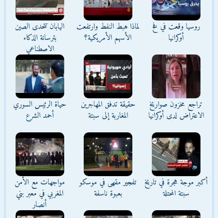
روسيا وقعت في فخ
لماذا هبط النفط وارتفعت
اليابان تتحدى الصين
أوكرانيا
الأسهم الأمريكية؟
بترسانة الذكاء
الاصطناعي
تراجع مخزون صواريخ
حقيقة تدفق المهاجرين
حياة الرئيس السوري
الاعتراض لدى أوكرانيا
المغاربة إلى سبتة
أحمد الشرع
أكبر موجة هجرة في تاريخ
تفجير مقهى في موسكو
مواجهات مع الأمن
سبتة المحتلة
بعبوة ناسفة
المغربي في معبر بني
أنصار