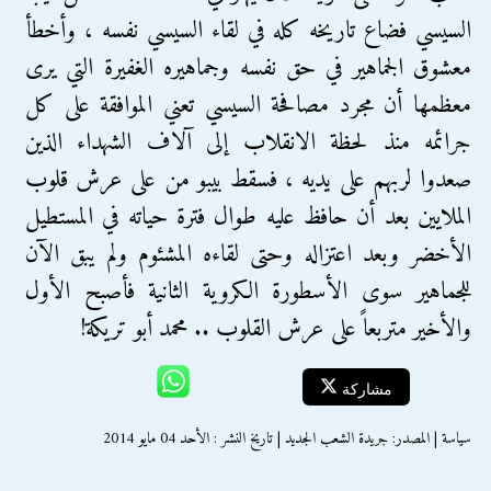
السيسي فضاع تاريخه كله في لقاء السيسي نفسه ، وأخطأ
معشوق الجماهير في حق نفسه وجماهيره الغفيرة التي يرى
معظمها أن مجرد مصافحة السيسي تعني الموافقة على كل
جرائمه منذ لحظة الانقلاب إلى آلاف الشهداء الذين
صعدوا لربهم على يديه ، فسقط بيبو من على عرش قلوب
الملايين بعد أن حافظ عليه طوال فترة حياته في المستطيل
الأخضر وبعد اعتزاله وحتى لقاءه المشئوم ولم يبق الآن
للجماهير سوى الأسطورة الكروية الثانية فأصبح الأول
والأخير متربعاً على عرش القلوب .. محمد أبو تريكة!
مشاركة
سياسة | المصدر: جريدة الشعب الجديد | تاريخ النشر : الأحد 04 مايو 2014