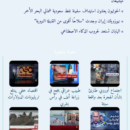
ميشيغان
» الحوثيون يعلنون استهداف سفينة نفط سعودية شمالي البحر الأحمر
» نيوزويك: إيران وجدت “سلاحًا أقوى من القنبلة النووية”
» اليابان تستعد لحروب الذكاء الاصطناعي
صوت وصورة
اجتماع أوروبي طارئ
طبيب عراقي ينجح في
اقتصاد خفي يبتلع
بشأن الهجرة بعد واقعة
زراعة أنف في رأس
تريليونات الدولارات
سبتة
بشري