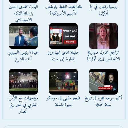
روسيا وقعت في فخ
لماذا هبط النفط وارتفعت
اليابان تتحدى الصين
أوكرانيا
الأسهم الأمريكية؟
بترسانة الذكاء
الاصطناعي
تراجع مخزون صواريخ
حقيقة تدفق المهاجرين
حياة الرئيس السوري
الاعتراض لدى أوكرانيا
المغاربة إلى سبتة
أحمد الشرع
أكبر موجة هجرة في تاريخ
تفجير مقهى في موسكو
مواجهات مع الأمن
سبتة المحتلة
بعبوة ناسفة
المغربي في معبر بني
أنصار