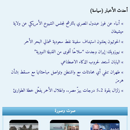
أحدث الأخبار (سياسة)
» أنباء عن فوز عبدول المصري بالترشح لمجلس الشيوخ الأمريكي عن ولاية
ميشيغان
» الحوثيون يعلنون استهداف سفينة نفط سعودية شمالي البحر الأحمر
» نيوزويك: إيران وجدت “سلاحًا أقوى من القنبلة النووية”
» اليابان تستعد لحروب الذكاء الاصطناعي
» طهران تنفي أي محادثات مع واشنطن وتواصل مباحثاتها مع مسقط بشأن
هرمز
» زلزال بقوة 5.2 درجات يهزّ مصر.. والهلال الأحمر يفعّل خطة الطوارئ
صوت وصورة