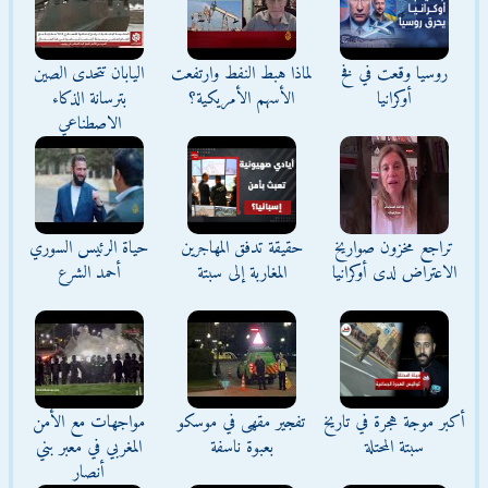
روسيا وقعت في فخ
لماذا هبط النفط وارتفعت
اليابان تتحدى الصين
أوكرانيا
الأسهم الأمريكية؟
بترسانة الذكاء
الاصطناعي
تراجع مخزون صواريخ
حقيقة تدفق المهاجرين
حياة الرئيس السوري
الاعتراض لدى أوكرانيا
المغاربة إلى سبتة
أحمد الشرع
أكبر موجة هجرة في تاريخ
تفجير مقهى في موسكو
مواجهات مع الأمن
سبتة المحتلة
بعبوة ناسفة
المغربي في معبر بني
أنصار