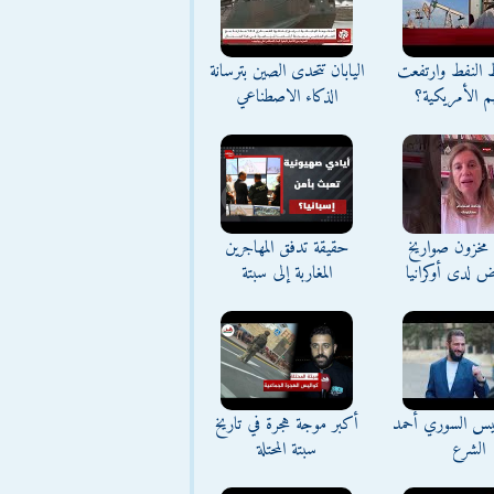
ط النفط وارتفعت
اليابان تتحدى الصين بترسانة
م الأمريكية؟
الذكاء الاصطناعي
مخزون صواريخ
حقيقة تدفق المهاجرين
ض لدى أوكرانيا
المغاربة إلى سبتة
ئيس السوري أحمد
أكبر موجة هجرة في تاريخ
الشرع
سبتة المحتلة