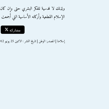
ولذلك لا قدسية للفكر البشري حتى وإن كان إ
الإسلام القطعية وأركانه الأساسية التي أجمعت عل
مشاركة
إسلامنا | المصدر: الوطن | تاريخ النشر : الاثنين 25 يونيو 2012