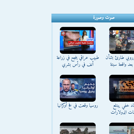
صوت وصورة
وروبي طارئ بشأن
طبيب عراقي ينجح في زراعة
بعد واقعة سبتة
أنف في رأس بشري
د خفي يبتلع
روسيا وقعت في فخ أوكرانيا
نات الدولارات