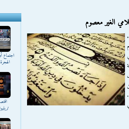
لامي الغير معصوم
ء
م
اجتماع أ
الهجرة 
ة
ل
ن
.
اقتصا
ي
تريليو