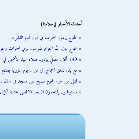
أحدث الأخبار (إسلامنا)
» الحجاج يرمون الجمرات في أول أيام التشريق
» حجاج بيت الله الحرام يشرعون برمي الجمرات ونحر
» 140 ألف مصلٍّ يؤدون صلاة عيد الأضحى في الأقصى رغم إجراءات الاحتلال
» مع بدء تدفق الحجاج إلى منى.. يوم التروية يفتتح 
» قتلى من جراء هجوم مسلح على مسجد في سان دييغو 
» مستوطنون يقتحمون المسجد الأقصى عشية ذكرى