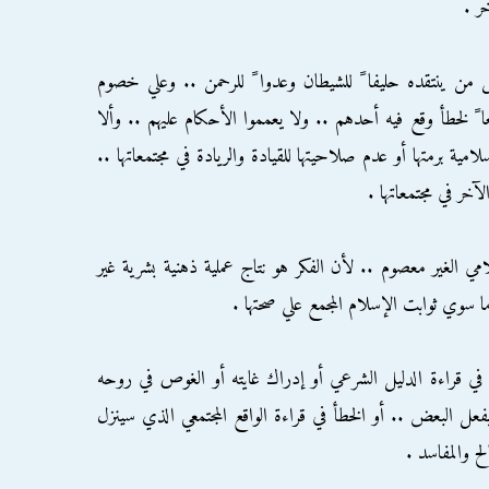
ر .
ل من ينتقده حليفا ً للشيطان وعدوا ً للرحمن .. وعلي خصوم
عا ً لخطأ وقع فيه أحدهم .. ولا يعمموا الأحكام عليهم .. وألا
مية برمتها أو عدم صلاحيتها للقيادة والريادة في مجتمعاتها ..
آخر في مجتمعاتها .
امي الغير معصوم .. لأن الفكر هو نتاج عملية ذهنية بشرية غير
 سوي ثوابت الإسلام المجمع علي صحتها .
أ في قراءة الدليل الشرعي أو إدراك غايته أو الغوص في روحه
 يفعل البعض .. أو الخطأ في قراءة الواقع المجتمعي الذي سينزل
ح والمفاسد .