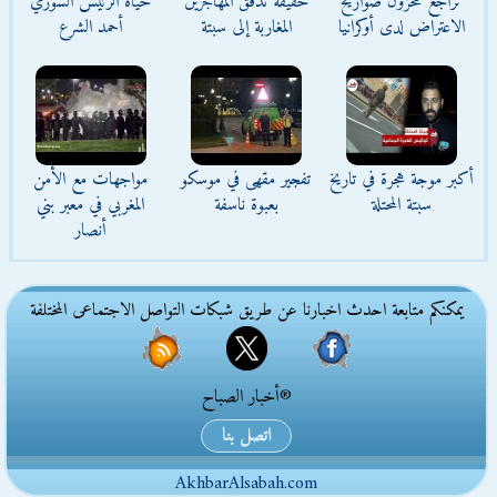
تراجع مخزون صواريخ
حقيقة تدفق المهاجرين
حياة الرئيس السوري
الاعتراض لدى أوكرانيا
المغاربة إلى سبتة
أحمد الشرع
أكبر موجة هجرة في تاريخ
تفجير مقهى في موسكو
مواجهات مع الأمن
سبتة المحتلة
بعبوة ناسفة
المغربي في معبر بني
أنصار
يمكنكم متابعة احدث اخبارنا عن طريق شبكات التواصل الاجتماعى المختلفة
®أخبار الصباح
اتصل بنا
AkhbarAlsabah.com