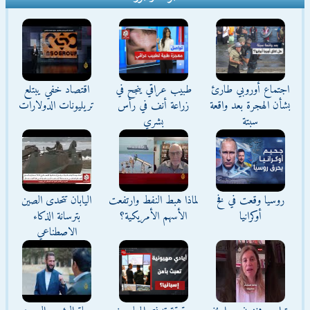
اجتماع أوروبي طارئ
طبيب عراقي ينجح في
اقتصاد خفي يبتلع
بشأن الهجرة بعد واقعة
زراعة أنف في رأس
تريليونات الدولارات
سبتة
بشري
روسيا وقعت في فخ
لماذا هبط النفط وارتفعت
اليابان تتحدى الصين
أوكرانيا
الأسهم الأمريكية؟
بترسانة الذكاء
الاصطناعي