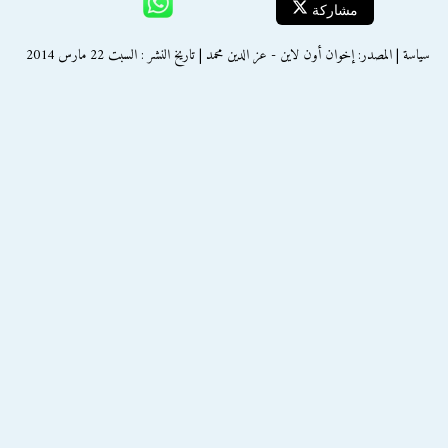
مشاركة
سياسة | المصدر: إخوان أون لاين - عز الدين محمد | تاريخ النشر : السبت 22 مارس 2014