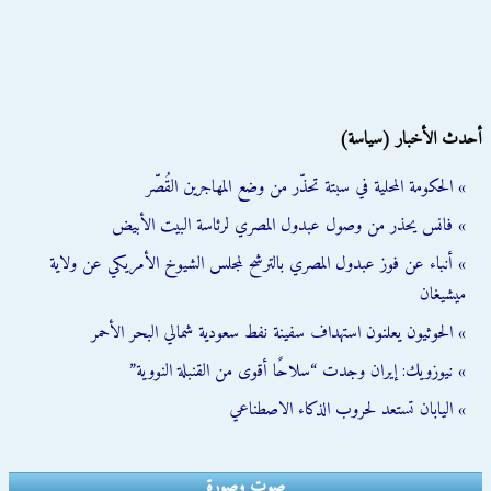
أحدث الأخبار (سياسة)
» الحكومة المحلية في سبتة تحذّر من وضع المهاجرين القُصّر
» فانس يحذر من وصول عبدول المصري لرئاسة البيت الأبيض
» أنباء عن فوز عبدول المصري بالترشح لمجلس الشيوخ الأمريكي عن ولاية
ميشيغان
» الحوثيون يعلنون استهداف سفينة نفط سعودية شمالي البحر الأحمر
» نيوزويك: إيران وجدت “سلاحًا أقوى من القنبلة النووية”
» اليابان تستعد لحروب الذكاء الاصطناعي
صوت وصورة