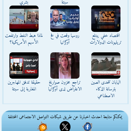
سبتة
بشري
اقتصاد خفي يبتلع
روسيا وقعت في فخ
لماذا هبط النفط وارتفعت
تريليونات الدولارات
أوكرانيا
الأسهم الأمريكية؟
اليابان تتحدى الصين
تراجع مخزون صواريخ
حقيقة تدفق المهاجرين
بترسانة الذكاء
الاعتراض لدى أوكرانيا
المغاربة إلى سبتة
الاصطناعي
يمكنكم متابعة احدث اخبارنا عن طريق شبكات التواصل الاجتماعى المختلفة