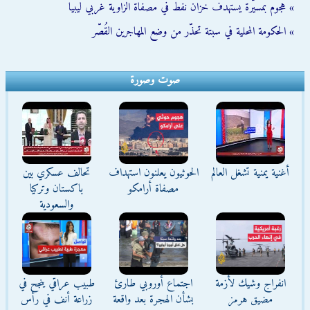
» هجوم بمسيّرة يستهدف خزان نفط في مصفاة الزاوية غربي ليبيا
» الحكومة المحلية في سبتة تحذّر من وضع المهاجرين القُصّر
صوت وصورة
أغنية يمنية تشغل العالم
الحوثيون يعلنون استهداف
تحالف عسكري بين
مصفاة أرامكو
باكستان وتركيا
والسعودية
انفراج وشيك لأزمة
اجتماع أوروبي طارئ
طبيب عراقي ينجح في
مضيق هرمز
بشأن الهجرة بعد واقعة
زراعة أنف في رأس